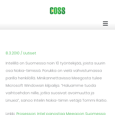
Siirry
sisältöön
Men
8.3.2010
/
Uutiset
Intelillä on Suomessa noin 10 työntekijää, joista suurin
osa Nokia-tiimissä. Porukka on vielä vahvistumassa
parilla henkilöllä. Minikannettavissa Meegosta tulee
Microsoft Windowsin kilpailija. ”Haluamme tuoda
vaihtoehdon niille, jotka suosivat avoimuutta ja
Linuxia”, sanoo Intelin Nokia-tiimin vetäjä Tommi Raitio.
Linkki:
Prosessori: Intel panostaa Meegoon Suomessa