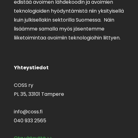
edistää avoimen lähdekoodin ja avoimien
teknologioiden hyödyntämistä niin yksityisellä
kuin julkisellakin sektorilla Suomessa. Näin
lisäämme samalla myös jäsentemme
liiketoimintaa avoimiin teknologioihin liittyen.
Yhteystiedot
COSS ry
PL 35,
33101 Tampere
info@coss.fi
040 933 2565