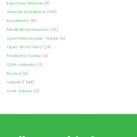
EduCloud Alliance
(11)
Jäsenet tiedottavat
(199)
Koodikerho
(6)
Mindtrek-konferenssi
(26)
Open MemoryLab -hanke
(6)
Open World Hero
(24)
Poluttamo-hanke
(4)
QGIS-yhteistyö
(1)
Roam.fi
(6)
Uutiset
(1 244)
Voxit-yhteisö
(2)