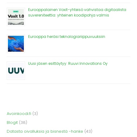
Eurooppalainen Voxit-yhteisö vahvistaa digitaalista
suvereniteettia: yhteinen koodipohja valmis
Eurooppa heräsi teknologiariippuvuuksiin
Uusi jäsen esittäytyy: Ruuvi Innovations Oy
Avoinkoodi.fi
(3)
Blogit
(38)
Datasta oivalluksia ja bisnestä -hanke
(43)