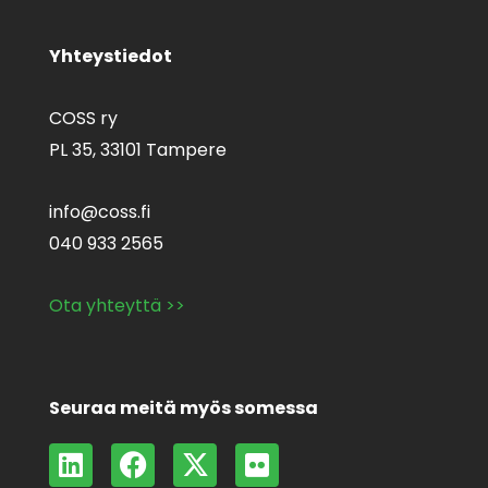
Yhteystiedot
COSS ry
PL 35,
33101 Tampere
info@coss.fi
040 933 2565
Ota yhteyttä >>
Seuraa meitä myös somessa
L
F
X
F
i
a
-
l