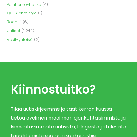
Poluttamo-hanke
(4)
QGIS-yhteistyö
(1)
Roam.fi
(6)
Uutiset
(1 244)
Voxit-yhteisö
(2)
Kiinnostuitko?
Tilaa uutiskirjeemme ja saat kerran kuussa
tietoa avoimen maailman ajankohtaisimmista ja
kiinnostavimmista uutisista, blogeista ja tulevista
tapahtumista suoraan sähköpostiisi.