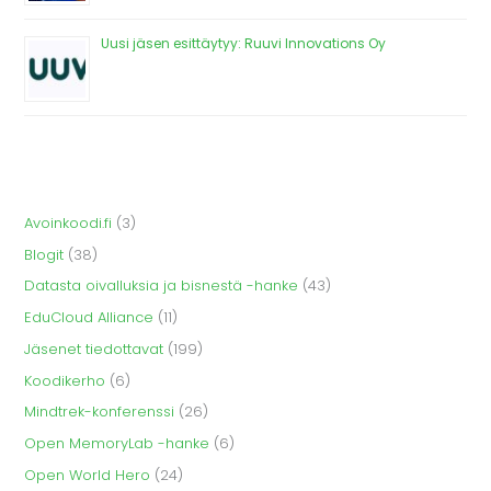
Uusi jäsen esittäytyy: Ruuvi Innovations Oy
Avoinkoodi.fi
(3)
Blogit
(38)
Datasta oivalluksia ja bisnestä -hanke
(43)
EduCloud Alliance
(11)
Jäsenet tiedottavat
(199)
Koodikerho
(6)
Mindtrek-konferenssi
(26)
Open MemoryLab -hanke
(6)
Open World Hero
(24)