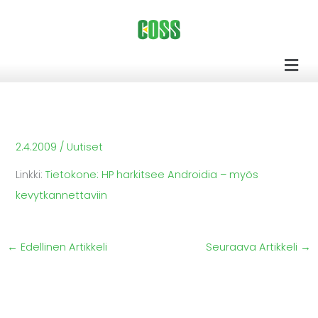
Siirry
sisältöön
Men
2.4.2009
/
Uutiset
Linkki:
Tietokone: HP harkitsee Androidia – myös
kevytkannettaviin
←
Edellinen Artikkeli
Seuraava Artikkeli
→