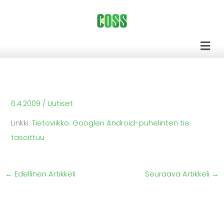
Siirry
sisältöön
Men
6.4.2009
/
Uutiset
Linkki:
Tietoviikko: Googlen Android-puhelinten tie
tasoittuu
←
Edellinen Artikkeli
Seuraava Artikkeli
→