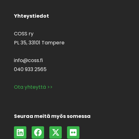
Yhteystiedot
COSS ry
PL 35,
33101 Tampere
info@coss.fi
040 933 2565
Ota yhteyttä >>
Seuraa meitä myös somessa
L
F
X
F
i
a
-
l