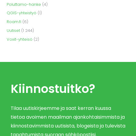
Poluttamo-hanke
(4)
QGIS-yhteistyö
(1)
Roam.fi
(6)
Uutiset
(1 244)
Voxit-yhteisö
(2)
Kiinnostuitko?
Tilaa uutiskirjeemme ja saat kerran kuussa
tietoa avoimen maailman ajankohtaisimmista ja
kiinnostavimmista uutisista, blogeista ja tulevista
tapahtumista suoraan sähköpostiisi.