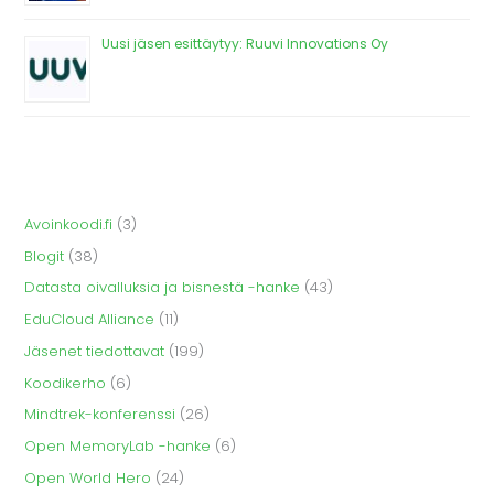
Uusi jäsen esittäytyy: Ruuvi Innovations Oy
Avoinkoodi.fi
(3)
Blogit
(38)
Datasta oivalluksia ja bisnestä -hanke
(43)
EduCloud Alliance
(11)
Jäsenet tiedottavat
(199)
Koodikerho
(6)
Mindtrek-konferenssi
(26)
Open MemoryLab -hanke
(6)
Open World Hero
(24)