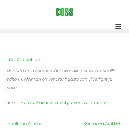
Siirry
sisältöön
Men
19.4.2011
/
Uutiset
Maqetta on avoimeen lähdekoodiin perustuva html5-
editori. Ohjelman on kehuttu haastavan Silverlight ja
Flash.
Linkki:
It-viikko: Flashille ilmestyi avoin vaihtoehto
←
Edellinen Artikkeli
Seuraava Artikkeli
→