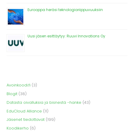
Eurooppa heräsi teknologiariippuvuuksiin
Uusi jäsen esittäytyy: Ruuvi Innovations Oy
Avoinkoodi.fi
(3)
Blogit
(38)
Datasta oivalluksia ja bisnestä -hanke
(43)
EduCloud Alliance
(11)
Jäsenet tiedottavat
(199)
Koodikerho
(6)