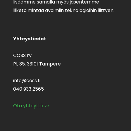
lisäämme samalla myös jäsentemme
liiketoimintaa avoimiin teknologioihin liittyen.
Yhteystiedot
COSS ry
PL 35,
33101 Tampere
info@coss.fi
040 933 2565
Ota yhteyttä >>