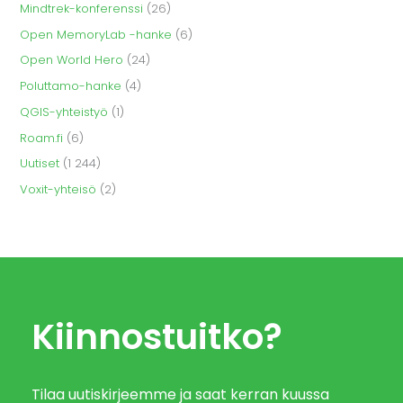
Mindtrek-konferenssi
(26)
Open MemoryLab -hanke
(6)
Open World Hero
(24)
Poluttamo-hanke
(4)
QGIS-yhteistyö
(1)
Roam.fi
(6)
Uutiset
(1 244)
Voxit-yhteisö
(2)
Kiinnostuitko?
Tilaa uutiskirjeemme ja saat kerran kuussa