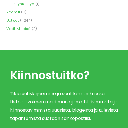
QGIS-yhteistyö
(1)
Roam.fi
(6)
Uutiset
(1 244)
Voxit-yhteisö
(2)
Kiinnostuitko?
Tilaa uutiskirjeemme ja saat kerran kuussa
tietoa avoimen maailman ajankohtaisimmista ja
kiinnostavimmista uutisista, blogeista ja tulevista
tapahtumista suoraan sähköpostiisi.