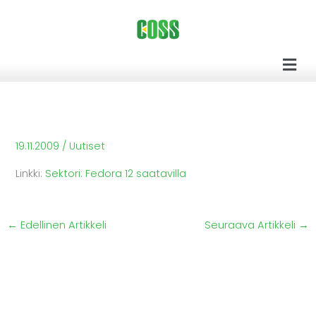
Siirry
sisältöön
Men
19.11.2009
/
Uutiset
Linkki:
Sektori: Fedora 12 saatavilla
←
Edellinen Artikkeli
Seuraava Artikkeli
→