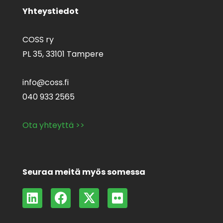
Yhteystiedot
COSS ry
PL 35,
33101 Tampere
info@coss.fi
040 933 2565
Ota yhteyttä >>
Seuraa meitä myös somessa
L
F
X
F
i
a
-
l
n
c
t
i