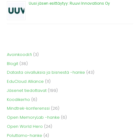
Uusi jäsen esittäytyy: Ruuvi Innovations Oy
Avoinkoodi.fi
(3)
Blogit
(38)
Datasta oivalluksia ja bisnestä -hanke
(43)
EduCloud Alliance
(11)
Jäsenet tiedottavat
(199)
Koodikerho
(6)
Mindtrek-konferenssi
(26)
Open MemoryLab -hanke
(6)
Open World Hero
(24)
Poluttamo-hanke
(4)