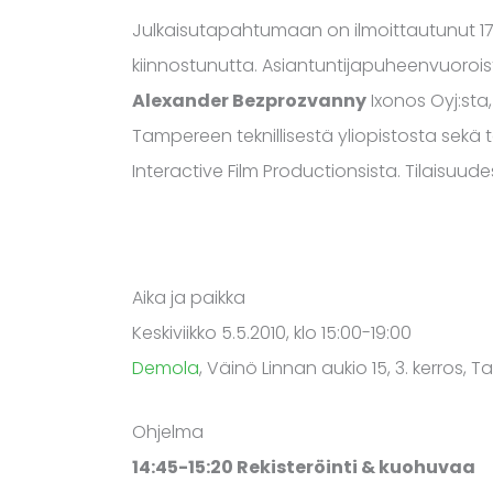
Julkaisutapahtumaan on ilmoittautunut 1
kiinnostunutta. Asiantuntijapuheenvuoro
Alexander Bezprozvanny
Ixonos Oyj:sta,
Tampereen teknillisestä yliopistosta sekä 
Interactive Film Productionsista. Tilaisu
Aika ja paikka
Keskiviikko 5.5.2010, klo 15:00-19:00
Demola
, Väinö Linnan aukio 15, 3. kerros, 
Ohjelma
14:45-15:20 Rekisteröinti & kuohuvaa