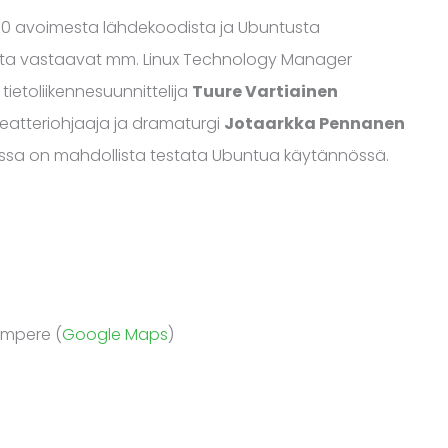
70 avoimesta lähdekoodista ja Ubuntusta
ista vastaavat mm. Linux Technology Manager
 tietoliikennesuunnittelija
Tuure Vartiainen
teatteriohjaaja ja dramaturgi
Jotaarkka Pennanen
udessa on mahdollista testata Ubuntua käytännössä.
Tampere (
Google Maps
)