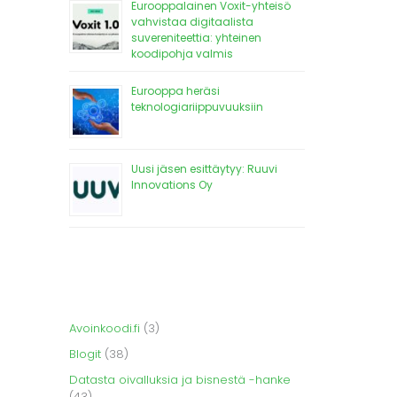
Eurooppalainen Voxit-yhteisö
vahvistaa digitaalista
suvereniteettia: yhteinen
koodipohja valmis
Eurooppa heräsi
teknologiariippuvuuksiin
Uusi jäsen esittäytyy: Ruuvi
Innovations Oy
Avoinkoodi.fi
(3)
Blogit
(38)
Datasta oivalluksia ja bisnestä -hanke
(43)