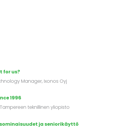
 for us?
chnology Manager, Ixonos Oyj
ince 1996
, Tampereen teknillinen yliopisto
ominaisuudet ja seniorikäyttö