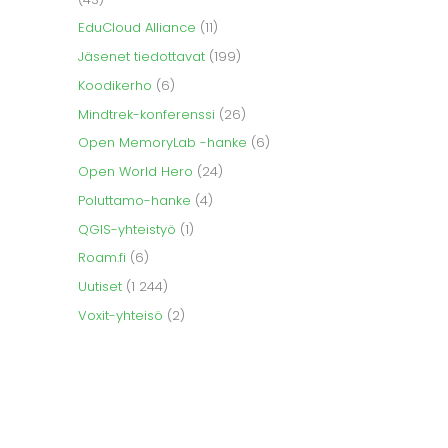
EduCloud Alliance
(11)
Jäsenet tiedottavat
(199)
Koodikerho
(6)
Mindtrek-konferenssi
(26)
Open MemoryLab -hanke
(6)
Open World Hero
(24)
Poluttamo-hanke
(4)
QGIS-yhteistyö
(1)
Roam.fi
(6)
Uutiset
(1 244)
Voxit-yhteisö
(2)