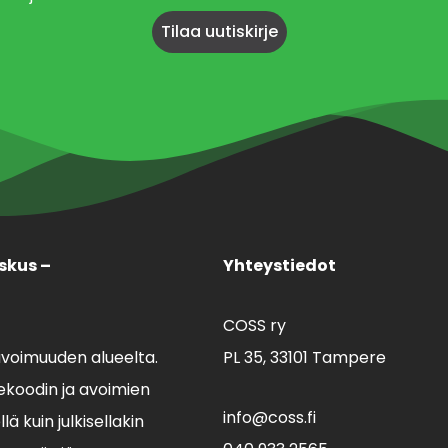
skus –
Yhteystiedot
COSS ry
avoimuuden alueelta.
PL 35,
33101 Tampere
koodin ja avoimien
info@coss.fi
ä kuin julkisellakin