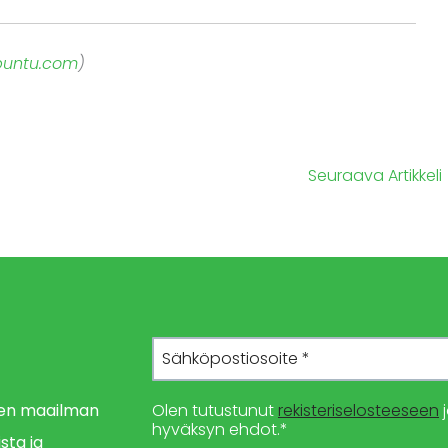
ubuntu.com
)
Seuraava Artikkeli
imen maailman
Olen tutustunut
rekisteriselosteeseen
j
hyväksyn ehdot.*
sta ja