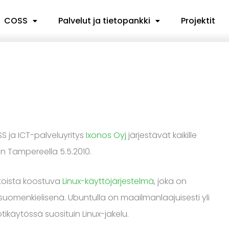
COSS
Palvelut ja tietopankki
Projektit
ja ICT-palveluyritys
Ixonos Oyj
järjestävät kaikille
 Tampereella 5.5.2010.
toista koostuva
Linux-käyttöjärjestelmä
, joka on
suomenkielisenä. Ubuntulla on maailmanlaajuisesti yli
ikäytössä suosituin Linux-jakelu.