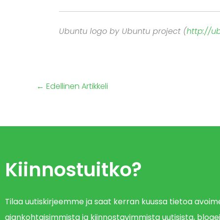
Ubuntu logo by Ubuntu project (
http://
←
Edellinen Artikkeli
Kiinnostuitko?
Tilaa uutiskirjeemme ja saat kerran kuussa tietoa avo
ajankohtaisimmista ja kiinnostavimmista uutisista, blogei