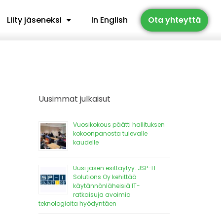
Liity jäseneksi
In English
Ota yhteyttä
Uusimmat julkaisut
Vuosikokous päätti hallituksen
kokoonpanosta tulevalle
kaudelle
Uusi jäsen esittäytyy: JSP-IT
Solutions Oy kehittää
käytännönläheisiä IT-
ratkaisuja avoimia
teknologioita hyödyntäen