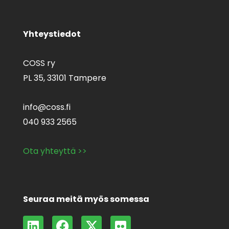
Yhteystiedot
COSS ry
PL 35,
33101 Tampere
info@coss.fi
040 933 2565
Ota yhteyttä >>
Seuraa meitä myös somessa
L
F
X
F