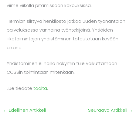
viime viikolla pitämissään kokouksissa.
Hermian siirtyvä henkilöstö jatkaa uuden työnantajan
palveluksessa vanhoina työntekijöinä. Yhtiöiden
liiketoimintojen yhdistäminen toteutetaan kevään
aikana.
Yhdistäminen ei näillä näkymin tule vaikuttamaan
COSSin toimintaan mitenkään.
Lue tiedote
täältä
.
←
Edellinen Artikkeli
Seuraava Artikkeli
→