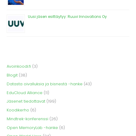
Uusi jäsen esittäytyy: Ruuvi Innovations Oy
Avoinkoodi.fi
(3)
Blogit
(38)
Datasta oivalluksia ja bisnestä -hanke
(43)
EduCloud Alliance
(11)
Jäsenet tiedottavat
(199)
Koodikerho
(6)
Mindtrek-konferenssi
(26)
Open MemoryLab -hanke
(6)