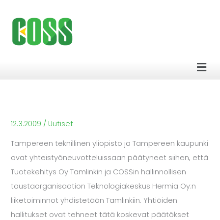
Siirry
sisältöön
Men
12.3.2009
/
Uutiset
Tampereen teknillinen yliopisto ja Tampereen kaupunki
ovat yhteistyöneuvotteluissaan päätyneet siihen, että
Tuotekehitys Oy Tamlinkin ja COSSin hallinnollisen
taustaorganisaation Teknologiakeskus Hermia Oy:n
liiketoiminnot yhdistetään Tamlinkiin. Yhtiöiden
hallitukset ovat tehneet tätä koskevat päätökset