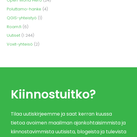
Open World Hero
(24)
Poluttamo-hanke
(4)
QGIS-yhteistyö
(1)
Roam.fi
(6)
Uutiset
(1 244)
Voxit-yhteisö
(2)
Kiinnostuitko?
Tilaa uutiskirjeemme ja saat kerran kuussa
tietoa avoimen maailman ajankohtaisimmista ja
kiinnostavimmista uutisista, blogeista ja tulevista