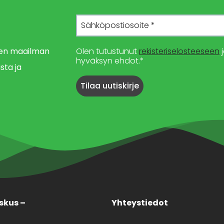
imen maailman
Olen tutustunut
rekisteriselosteeseen
j
hyväksyn ehdot.*
sta ja
skus –
Yhteystiedot