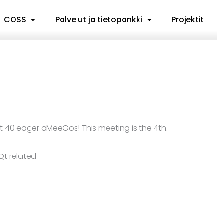
COSS
Palvelut ja tietopankki
Projektit
t 40 eager aMeeGos! This meeting is the 4th.
Qt related