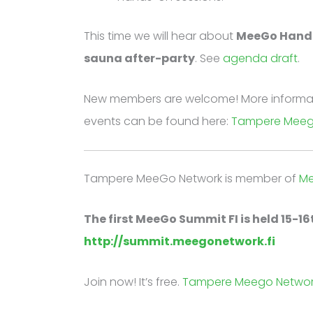
This time we will hear about
MeeGo Hand
sauna after-party
. See
agenda draft
.
New members are welcome! More informati
events can be found here:
Tampere Meeg
Tampere MeeGo Network is member of
Me
The first MeeGo Summit FI is held 15-1
http://summit.meegonetwork.fi
Join now! It’s free.
Tampere Meego Netwo