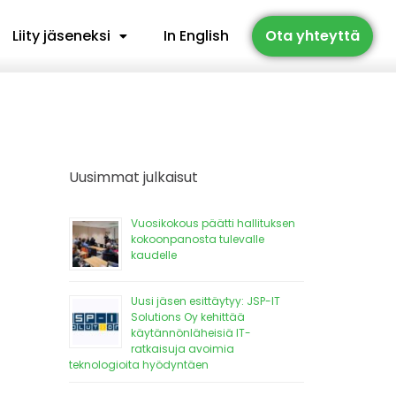
Liity jäseneksi
In English
Ota yhteyttä
Uusimmat julkaisut
Vuosikokous päätti hallituksen
kokoonpanosta tulevalle
kaudelle
Uusi jäsen esittäytyy: JSP-IT
Solutions Oy kehittää
käytännönläheisiä IT-
ratkaisuja avoimia
teknologioita hyödyntäen