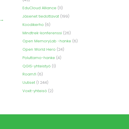
EduCloud Alliance
(11)
Jäsenet tiedottavat
(199)
→
Koodikerho
(6)
Mindtrek-konferenssi
(26)
Open MemoryLab -hanke
(6)
Open World Hero
(24)
Poluttamo-hanke
(4)
QGIS-yhteistyö
(1)
Roam.fi
(6)
Uutiset
(1 244)
Voxit-yhteisö
(2)