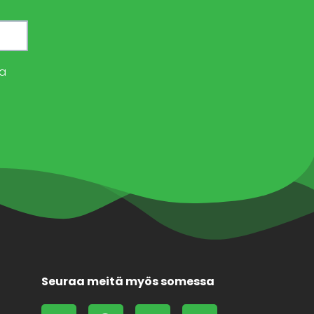
a
Seuraa meitä myös somessa
L
F
X
F