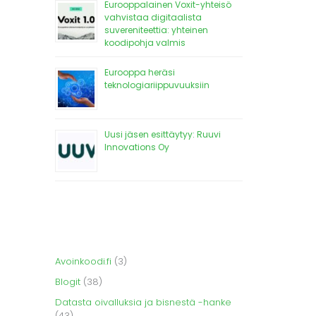
Eurooppalainen Voxit-yhteisö
vahvistaa digitaalista
suvereniteettia: yhteinen
koodipohja valmis
Eurooppa heräsi
teknologiariippuvuuksiin
Uusi jäsen esittäytyy: Ruuvi
Innovations Oy
Avoinkoodi.fi
(3)
Blogit
(38)
Datasta oivalluksia ja bisnestä -hanke
(43)