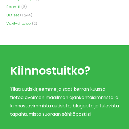
Roam.fi
(6)
Uutiset
(1 244)
Voxit-yhteisö
(2)
Kiinnostuitko?
Tilaa uutiskirjeemme ja saat kerran kuussa
tietoa avoimen maailman ajankohtaisimmista ja
kiinnostavimmista uutisista, blogeista ja tulevista
tapahtumista suoraan sähköpostiisi.