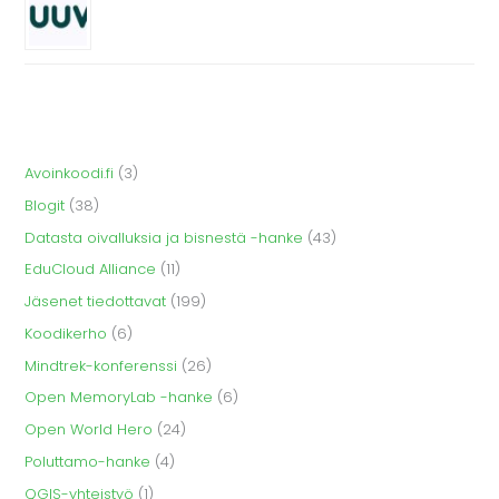
Avoinkoodi.fi
(3)
Blogit
(38)
Datasta oivalluksia ja bisnestä -hanke
(43)
EduCloud Alliance
(11)
Jäsenet tiedottavat
(199)
Koodikerho
(6)
Mindtrek-konferenssi
(26)
Open MemoryLab -hanke
(6)
Open World Hero
(24)
Poluttamo-hanke
(4)
QGIS-yhteistyö
(1)