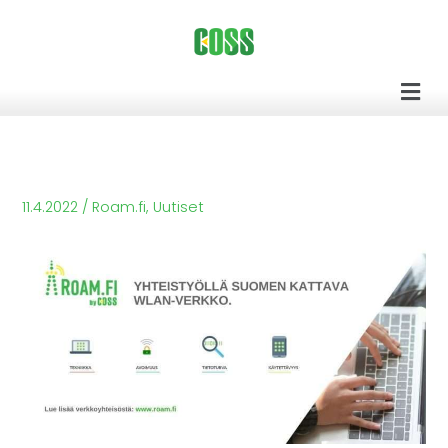
Siirry
sisältöön
Men
11.4.2022
/
Roam.fi
,
Uutiset