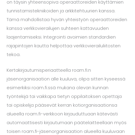
on täysin yhteensopiva operaattoreiden käyttämien
tunnistamistekniikoiden ja arkkitehtuurien kanssa.
Tämä mahdollistaa hyvän yhteistyön operaattoreiden
kanssa verkkovierailujen suhteen kattavuuden
laajentamiseksi. Integrointi avoimien standardien
rajapintojen kautta helpottaa verkkovierailuliitosten
tekoa.
Kertakirjautumisperiaatteella roam.fi:n
jäsenorganisaation alle kuuluva, olipa sitten kyseessä
esimerkiksi roam.fi:ssä mukana olevan kunnan
työntekijä tai vaikkapa tietyn oppilaitoksen opettaja
tai opiskelija pääsevät kerran kotiorganisaationsa
alueella roam.fi-verkkoon kirjauduttuaan kätevästi
automaattisesti kirjautumaan päätelaitteellaan myös
toisen roam.fi-jäsenorganisaation alueella kuuluvaan