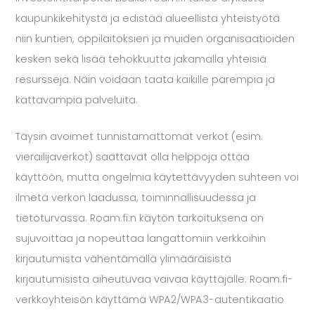
kaupunkikehitystä ja edistää alueellista yhteistyötä
niin kuntien, oppilaitoksien ja muiden organisaatioiden
kesken sekä lisää tehokkuutta jakamalla yhteisiä
resursseja. Näin voidaan taata kaikille parempia ja
kattavampia palveluita.
Täysin avoimet tunnistamattomat verkot (esim.
vierailijaverkot) saattavat olla helppoja ottaa
käyttöön, mutta ongelmia käytettävyyden suhteen voi
ilmetä verkon laadussa, toiminnallisuudessa ja
tietoturvassa. Roam.fi:n käytön tarkoituksena on
sujuvoittaa ja nopeuttaa langattomiin verkkoihin
kirjautumista vähentämällä ylimääräisistä
kirjautumisista aiheutuvaa vaivaa käyttäjälle. Roam.fi-
verkkoyhteisön käyttämä WPA2/WPA3-autentikaatio