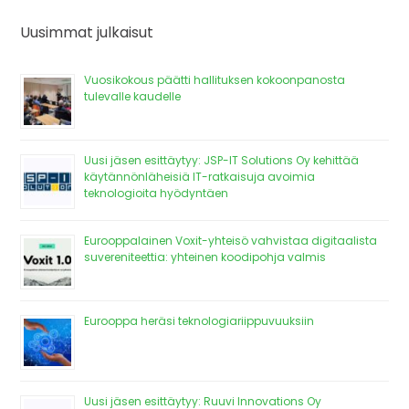
Uusimmat julkaisut
Vuosikokous päätti hallituksen kokoonpanosta
tulevalle kaudelle
Uusi jäsen esittäytyy: JSP-IT Solutions Oy kehittää
käytännönläheisiä IT-ratkaisuja avoimia
teknologioita hyödyntäen
Eurooppalainen Voxit-yhteisö vahvistaa digitaalista
suvereniteettia: yhteinen koodipohja valmis
Eurooppa heräsi teknologiariippuvuuksiin
Uusi jäsen esittäytyy: Ruuvi Innovations Oy