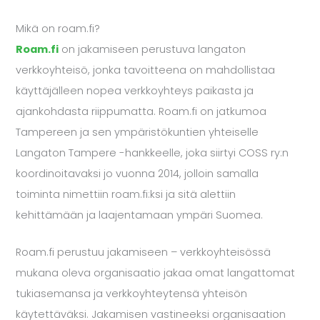
Mikä on roam.fi?
Roam.fi
on jakamiseen perustuva langaton
verkkoyhteisö, jonka tavoitteena on mahdollistaa
käyttäjälleen nopea verkkoyhteys paikasta ja
ajankohdasta riippumatta. Roam.fi on jatkumoa
Tampereen ja sen ympäristökuntien yhteiselle
Langaton Tampere -hankkeelle, joka siirtyi COSS ry:n
koordinoitavaksi jo vuonna 2014, jolloin samalla
toiminta nimettiin roam.fi:ksi ja sitä alettiin
kehittämään ja laajentamaan ympäri Suomea.
Roam.fi perustuu jakamiseen – verkkoyhteisössä
mukana oleva organisaatio jakaa omat langattomat
tukiasemansa ja verkkoyhteytensä yhteisön
käytettäväksi. Jakamisen vastineeksi organisaation