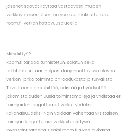
jäsenet saavat käyttää vastaavasti muiden
verkkoyhteisön jäsenten verkkoa maksutta koko
roam.fi-verkon kattavuusalueella.
Miksi liittyä?
Roam.fi tarjoaa tunnistetun, salatun sekä
arkkitehtuuriltaan helposti laajennettavissa olevan
verkon, jonka toiminta on laadukasta ja turvallista.
Tavoitteena on kehittää, edistää ja hyödyntää
jakamistalouden uusia toimintamalleja ja yhdistää eri
toimijoiden langattomat verkot yhdeksi
kokonaisuudeksi. Näin voidaan vähentää yksittäisen
toimijan langattomiin verkkoihin liittyviä
investointitarpeita. Lisäksi roam.fi tukee älykästä