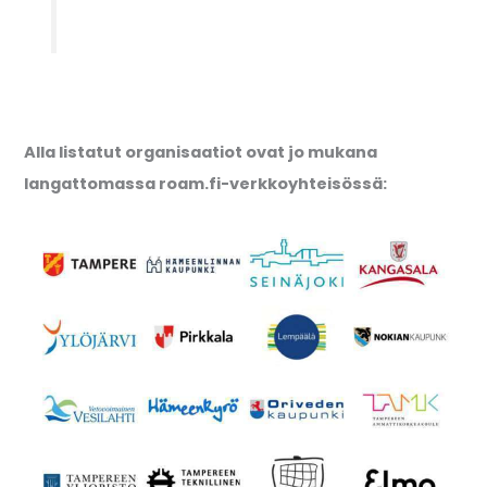
Alla listatut organisaatiot ovat jo mukana
langattomassa roam.fi-verkkoyhteisössä: