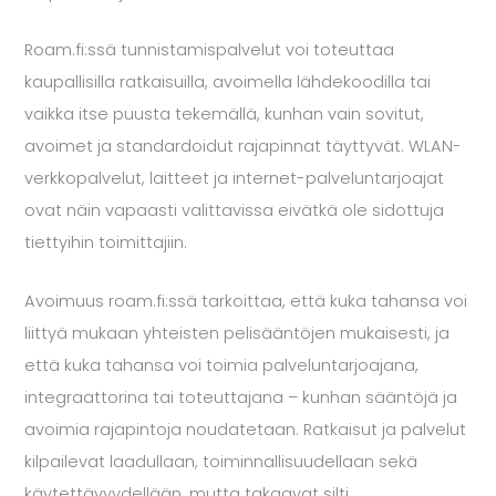
Roam.fi:ssä tunnistamispalvelut voi toteuttaa
kaupallisilla ratkaisuilla, avoimella lähdekoodilla tai
vaikka itse puusta tekemällä, kunhan vain sovitut,
avoimet ja standardoidut rajapinnat täyttyvät. WLAN-
verkkopalvelut, laitteet ja internet-palveluntarjoajat
ovat näin vapaasti valittavissa eivätkä ole sidottuja
tiettyihin toimittajiin.
Avoimuus roam.fi:ssä tarkoittaa, että kuka tahansa voi
liittyä mukaan yhteisten pelisääntöjen mukaisesti, ja
että kuka tahansa voi toimia palveluntarjoajana,
integraattorina tai toteuttajana – kunhan sääntöjä ja
avoimia rajapintoja noudatetaan. Ratkaisut ja palvelut
kilpailevat laadullaan, toiminnallisuudellaan sekä
käytettävyydellään, mutta takaavat silti