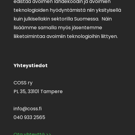
edistää avoimen lähdekoodin ja avoimien
teknologioiden hyödyntämistä niin yksityisellä
kuin julkisellakin sektorilla Suomessa. Näin
lisäämme samalla myös jäsentemme
liiketoimintaa avoimiin teknologioihin liittyen.
Yhteystiedot
COSS ry
PL 35,
33101 Tampere
info@coss.fi
040 933 2565
Ota yhteyttä >>