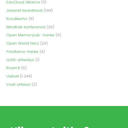
EduCloud Alliance
(11)
Jäsenet tiedottavat
(199)
Koodikerho
(6)
Mindtrek-konferenssi
(26)
Open MemoryLab -hanke
(6)
Open World Hero
(24)
Poluttamo-hanke
(4)
QGIS-yhteistyö
(1)
Roam.fi
(6)
Uutiset
(1 244)
Voxit-yhteisö
(2)