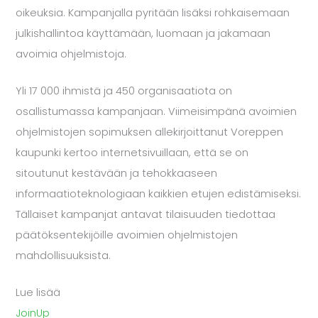
oikeuksia. Kampanjalla pyritään lisäksi rohkaisemaan
julkishallintoa käyttämään, luomaan ja jakamaan
avoimia ohjelmistoja.
Yli 17 000 ihmistä ja 450 organisaatiota on
osallistumassa kampanjaan. Viimeisimpänä avoimien
ohjelmistojen sopimuksen allekirjoittanut Voreppen
kaupunki kertoo internetsivuillaan, että se on
sitoutunut kestävään ja tehokkaaseen
informaatioteknologiaan kaikkien etujen edistämiseksi.
Tällaiset kampanjat antavat tilaisuuden tiedottaa
päätöksentekijöille avoimien ohjelmistojen
mahdollisuuksista.
Lue lisää
JoinUp