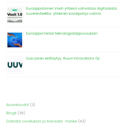
Eurooppalainen Voxit-yhteisö vahvistaa digitaalista
suvereniteettia: yhteinen koodipohja valmis
Eurooppa heräsi teknologiariippuvuuksiin
Uusi jäsen esittäytyy: Ruuvi Innovations Oy
Avoinkoodi.fi
(3)
Blogit
(38)
Datasta oivalluksia ja bisnestä -hanke
(43)