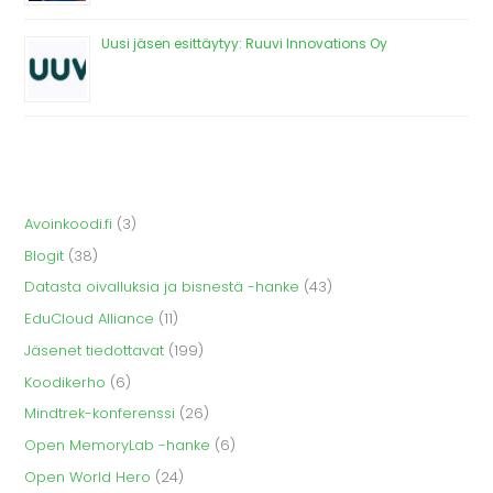
Uusi jäsen esittäytyy: Ruuvi Innovations Oy
Avoinkoodi.fi
(3)
Blogit
(38)
Datasta oivalluksia ja bisnestä -hanke
(43)
EduCloud Alliance
(11)
Jäsenet tiedottavat
(199)
Koodikerho
(6)
Mindtrek-konferenssi
(26)
Open MemoryLab -hanke
(6)
Open World Hero
(24)