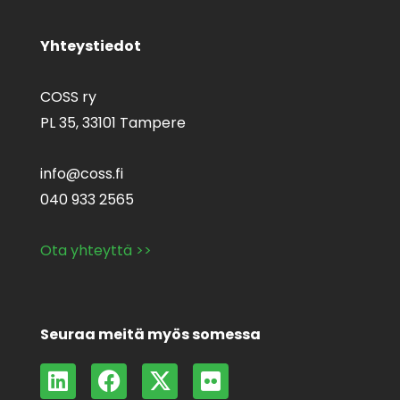
Yhteystiedot
COSS ry
PL 35,
33101 Tampere
info@coss.fi
040 933 2565
Ota yhteyttä >>
Seuraa meitä myös somessa
L
F
X
F
i
a
-
l