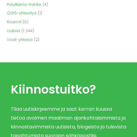
Poluttamo-hanke
(4)
QGIS-yhteistyö
(1)
Roam.fi
(6)
Uutiset
(1 244)
Voxit-yhteisö
(2)
Kiinnostuitko?
Tilaa uutiskirjeemme ja saat kerran kuussa
tietoa avoimen maailman ajankohtaisimmista ja
kiinnostavimmista uutisista, blogeista ja tulevista
tapahtumista suoraan sähköpostiisi.