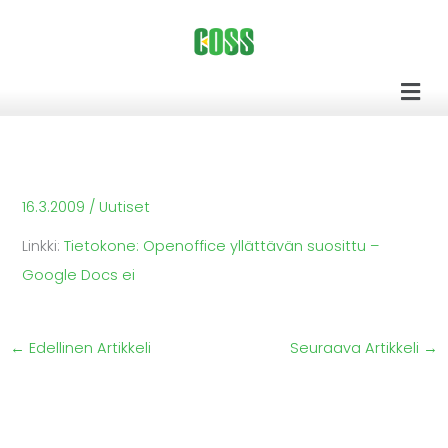
Siirry
sisältöön
Men
16.3.2009
/
Uutiset
Linkki:
Tietokone: Openoffice yllättävän suosittu –
Google Docs ei
←
Edellinen Artikkeli
Seuraava Artikkeli
→