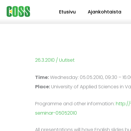
Siirry
Etusivu
Ajankohtaista
sisältöön
26.3.2010
/
Uutiset
Time:
Wednesday: 05.05.2010, 09:30 – 16:0
Place:
University of Applied Sciences in Va
Programme and other information:
http:
seminar-05052010
All presentations will have English slides but