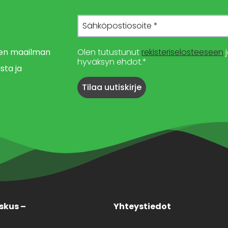
imen maailman
Olen tutustunut
rekisteriselosteeseen
j
hyväksyn ehdot.*
sta ja
skus –
Yhteystiedot