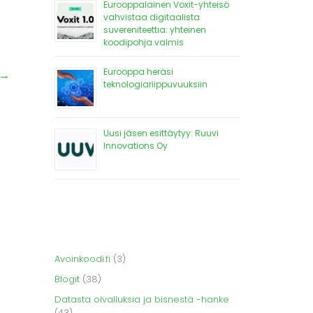
Eurooppalainen Voxit-yhteisö
vahvistaa digitaalista
suvereniteettia: yhteinen
koodipohja valmis
Eurooppa heräsi
→
teknologiariippuvuuksiin
Uusi jäsen esittäytyy: Ruuvi
Innovations Oy
Avoinkoodi.fi
(3)
Blogit
(38)
Datasta oivalluksia ja bisnestä -hanke
(43)