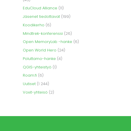
EduCloud Alliance
(11)
Jäsenet tiedottavat
(199)
Koodikerho
(6)
Mindtrek-konferenssi
(26)
Open MemoryLab -hanke
(6)
Open World Hero
(24)
Poluttamo-hanke
(4)
QGIS-yhteistyö
(1)
Roam.fi
(6)
Uutiset
(1 244)
Voxit-yhteisö
(2)