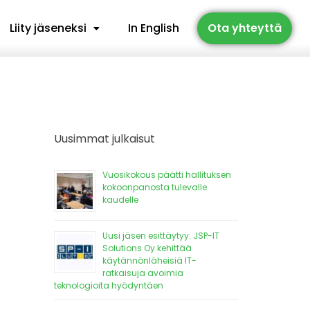
Liity jäseneksi
In English
Ota yhteyttä
Uusimmat julkaisut
Vuosikokous päätti hallituksen
kokoonpanosta tulevalle
kaudelle
Uusi jäsen esittäytyy: JSP-IT
Solutions Oy kehittää
käytännönläheisiä IT-
ratkaisuja avoimia
teknologioita hyödyntäen