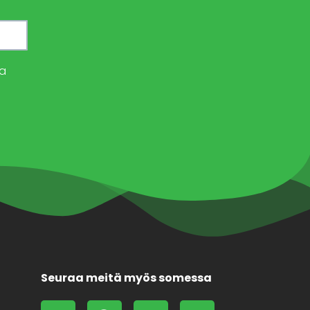
a
Seuraa meitä myös somessa
L
F
X
F