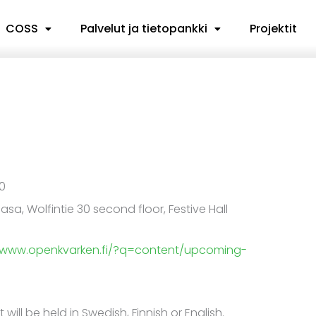
COSS
Palvelut ja tietopankki
Projektit
0
asa, Wolfintie 30 second floor, Festive Hall
//www.openkvarken.fi/?q=content/upcoming-
 will be held in Swedish, Finnish or English.