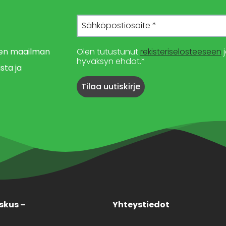
imen maailman
Olen tutustunut
rekisteriselosteeseen
j
hyväksyn ehdot.*
sta ja
skus –
Yhteystiedot