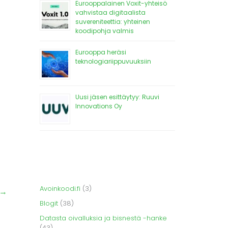
Eurooppalainen Voxit-yhteisö
vahvistaa digitaalista
suvereniteettia: yhteinen
koodipohja valmis
Eurooppa heräsi
teknologiariippuvuuksiin
Uusi jäsen esittäytyy: Ruuvi
Innovations Oy
Avoinkoodi.fi
(3)
→
Blogit
(38)
Datasta oivalluksia ja bisnestä -hanke
(43)