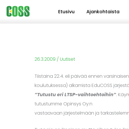
Siirry
Etusivu
Ajankohtaista
sisältöön
26.3.2009
/
Uutiset
Tiistaina 22.4. eli päivää ennen varsinaisen
koulutuksessa) alkamista EduCOSS järjest
”Tutustu eri LTSP-vaihtoehtoihin”
. Käy
tutustumme Opinsys Oy:n
vastaavaan järjestelmään ja tarkastelemm