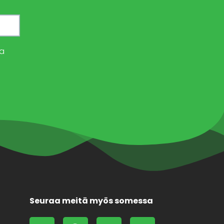
a
Seuraa meitä myös somessa
L
F
X
F