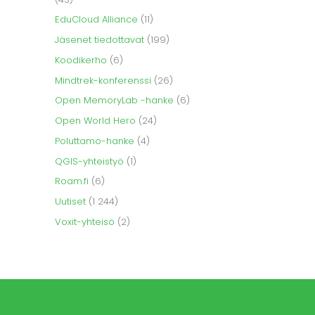
EduCloud Alliance
(11)
Jäsenet tiedottavat
(199)
Koodikerho
(6)
Mindtrek-konferenssi
(26)
Open MemoryLab -hanke
(6)
Open World Hero
(24)
Poluttamo-hanke
(4)
QGIS-yhteistyö
(1)
Roam.fi
(6)
Uutiset
(1 244)
Voxit-yhteisö
(2)