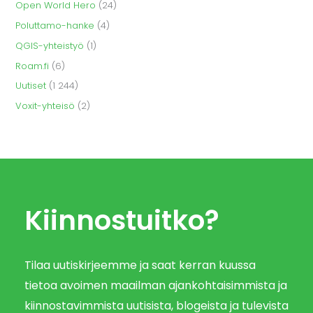
Open World Hero
(24)
Poluttamo-hanke
(4)
QGIS-yhteistyö
(1)
Roam.fi
(6)
Uutiset
(1 244)
Voxit-yhteisö
(2)
Kiinnostuitko?
Tilaa uutiskirjeemme ja saat kerran kuussa
tietoa avoimen maailman ajankohtaisimmista ja
kiinnostavimmista uutisista, blogeista ja tulevista