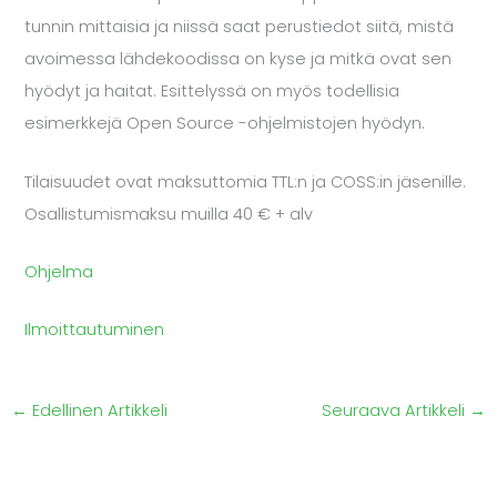
tunnin mittaisia ja niissä saat perustiedot siitä, mistä
avoimessa lähdekoodissa on kyse ja mitkä ovat sen
hyödyt ja haitat. Esittelyssä on myös todellisia
esimerkkejä Open Source -ohjelmistojen hyödyn.
Tilaisuudet ovat maksuttomia TTL:n ja COSS:in jäsenille.
Osallistumismaksu muilla 40 € + alv
Ohjelma
Ilmoittautuminen
←
Edellinen Artikkeli
Seuraava Artikkeli
→