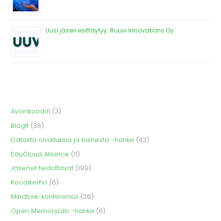
Uusi jäsen esittäytyy: Ruuvi Innovations Oy
Avoinkoodi.fi
(3)
Blogit
(38)
Datasta oivalluksia ja bisnestä -hanke
(43)
EduCloud Alliance
(11)
Jäsenet tiedottavat
(199)
Koodikerho
(6)
Mindtrek-konferenssi
(26)
Open MemoryLab -hanke
(6)