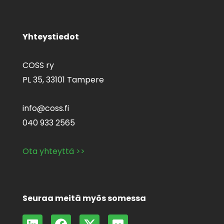
Yhteystiedot
COSS ry
PL 35,
33101 Tampere
info@coss.fi
040 933 2565
Ota yhteyttä >>
Seuraa meitä myös somessa
L
F
X
F