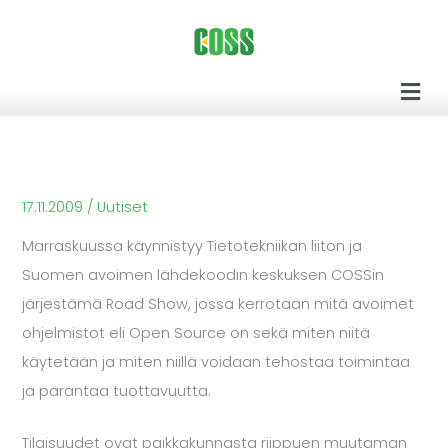
Siirry
sisältöön
Men
17.11.2009
/
Uutiset
Marraskuussa käynnistyy Tietotekniikan liiton ja
Suomen avoimen lähdekoodin keskuksen COSSin
järjestämä Road Show, jossa kerrotaan mitä avoimet
ohjelmistot eli Open Source on sekä miten niitä
käytetään ja miten niillä voidaan tehostaa toimintaa
ja parantaa tuottavuutta.
Tilaisuudet ovat paikkakunnasta riippuen muutaman