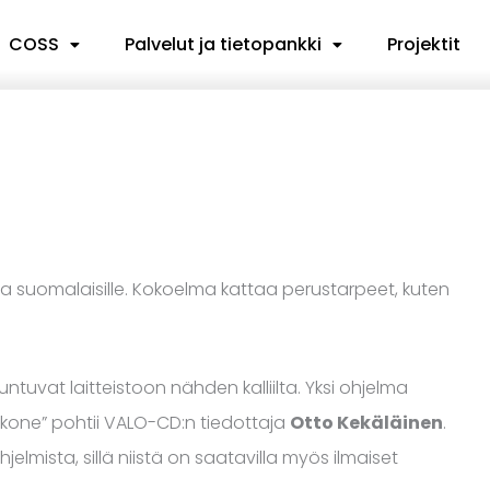
COSS
Palvelut ja tietopankki
Projektit
ia suomalaisille. Kokoelma kattaa perustarpeet, kuten
untuvat laitteistoon nähden kalliilta. Yksi ohjelma
kone” pohtii VALO-CD:n tiedottaja
Otto Kekäläinen
.
elmista, sillä niistä on saatavilla myös ilmaiset