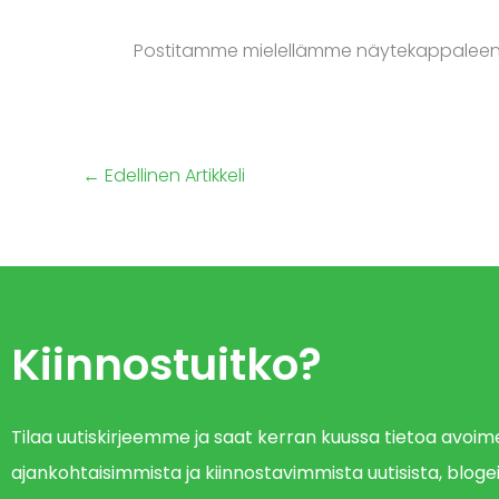
Postitamme mielellämme näytekappaleen j
←
Edellinen Artikkeli
Kiinnostuitko?
Tilaa uutiskirjeemme ja saat kerran kuussa tietoa avo
ajankohtaisimmista ja kiinnostavimmista uutisista, blogei