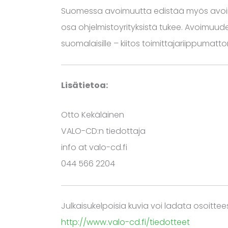
Suomessa avoimuutta edistää myös avoim
osa ohjelmistoyrityksistä tukee. Avoimuude
suomalaisille – kiitos toimittajariippumat
Lisätietoa:
Otto Kekäläinen
VALO-CD:n tiedottaja
info at valo-cd.fi
044 566 2204
Julkaisukelpoisia kuvia voi ladata osoittee
http://www.valo-cd.fi/tiedotteet