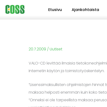
Siirry
Etusivu
Ajankohtaista
sisältöön
20.7.2009
/
Uutiset
VALO-CD levittää ilmaisia tietokoneohjelm
Internetin käytön ja toimistotyöskentelyn.
”Lisenssimaksullisten ohjelmistojen hinnat t
maksaa helposti enemmän kuin koko tieto
”Onneksi ei ole tarpeellista maksaa perusohj