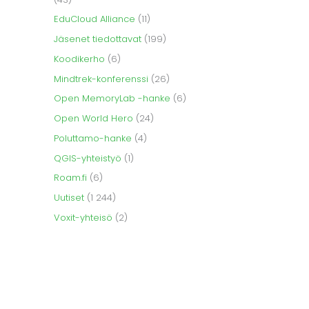
EduCloud Alliance
(11)
Jäsenet tiedottavat
(199)
Koodikerho
(6)
Mindtrek-konferenssi
(26)
Open MemoryLab -hanke
(6)
Open World Hero
(24)
Poluttamo-hanke
(4)
QGIS-yhteistyö
(1)
Roam.fi
(6)
Uutiset
(1 244)
Voxit-yhteisö
(2)