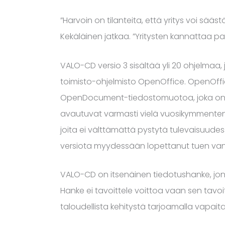
”Harvoin on tilanteita, että yritys voi sää
Kekäläinen jatkaa. ”Yritysten kannattaa 
VALO-CD versio 3 sisältää yli 20 ohjelmaa, 
toimisto-ohjelmisto OpenOffice. OpenOffi
OpenDocument-tiedostomuotoa, joka on ISO-
avautuvat varmasti vielä vuosikymmentenki
joita ei välttämättä pystytä tulevaisuude
versiota myydessään lopettanut tuen vanhe
VALO-CD on itsenäinen tiedotushanke, jonka 
Hanke ei tavoittele voittoa vaan sen tavo
taloudellista kehitystä tarjoamalla vapait