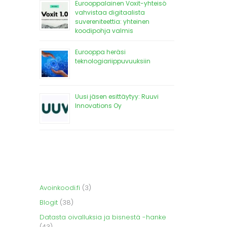
Eurooppalainen Voxit-yhteisö
vahvistaa digitaalista
suvereniteettia: yhteinen
koodipohja valmis
Eurooppa heräsi
teknologiariippuvuuksiin
Uusi jäsen esittäytyy: Ruuvi
Innovations Oy
Avoinkoodi.fi
(3)
Blogit
(38)
Datasta oivalluksia ja bisnestä -hanke
(43)