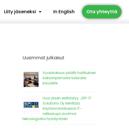
Liity jäseneksi
In English
Ota yhteyttä
Uusimmat julkaisut
Vuosikokous päätti hallituksen
kokoonpanosta tulevalle
kaudelle
Uusi jäsen esittäytyy: JSP-IT
Solutions Oy kehittää
käytännönläheisiä IT-
ratkaisuja avoimia
teknologioita hyödyntäen