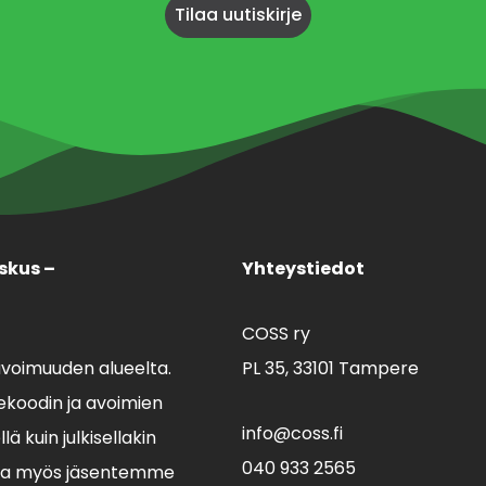
skus –
Yhteystiedot
COSS ry
avoimuuden alueelta.
PL 35,
33101 Tampere
koodin ja avoimien
info@coss.fi
ä kuin julkisellakin
040 933 2565
lla myös jäsentemme