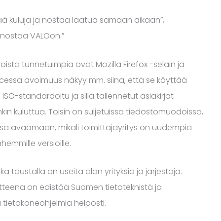
stää kuluja ja nostaa laatua samaan aikaan”,
panostaa VALOon.”
joista tunnetuimpia ovat Mozilla Firefox -selain ja
cessa avoimuus näkyy mm. siinä, että se käyttää
standardoitu ja sillä tallennetut asiakirjat
n kuluttua. Toisin on suljetuissa tiedostomuodoissa,
ssa avaamaan, mikäli toimittajayritys on uudempia
mmille versioille.
taustalla on useita alan yrityksiä ja järjestöjä.
itteena on edistää Suomen tietoteknistä ja
a tietokoneohjelmia helposti.