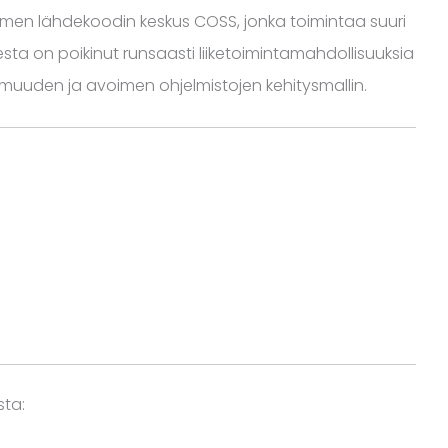
en lähdekoodin keskus COSS, jonka toimintaa suuri
sta on poikinut runsaasti liiketoimintamahdollisuuksia
tomuuden ja avoimen ohjelmistojen kehitysmallin.
sta: