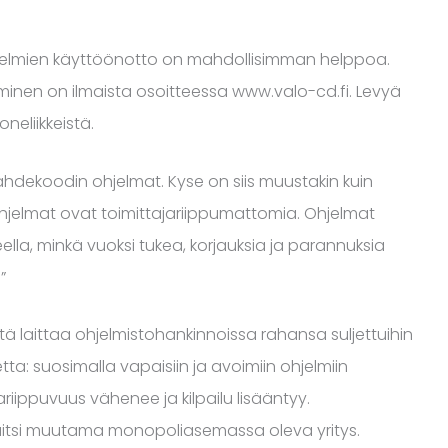
ohjelmien käyttöönotto on mahdollisimman helppoa.
aminen on ilmaista osoitteessa www.valo-cd.fi. Levyä
neliikkeistä.
hdekoodin ohjelmat. Kyse on siis muustakin kuin
 ohjelmat ovat toimittajariippumattomia. Ohjelmat
lla, minkä vuoksi tukea, korjauksia ja parannuksia
”
stä laittaa ohjelmistohankinnoissa rahansa suljettuihin
ta: suosimalla vapaisiin ja avoimiin ohjelmiin
ariippuvuus vähenee ja kilpailu lisääntyy.
aitsi muutama monopoliasemassa oleva yritys.