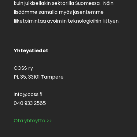
kuin julkisellakin sektorilla Suomessa. Näin
lisäämme samalla myös jäsentemme
liiketoimintaa avoimiin teknologioihin liittyen.
Yhteystiedot
COSS ry
PL 35,
33101 Tampere
info@coss.fi
040 933 2565
Ota yhteyttä >>