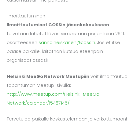
katsomassamme paikassa.
Ilmoittautuminen
Ilmoittautumiset COSSin jäsenkokoukseen
toivotaan lähetettävän viimeistään perjantaina 26.11.
osoitteeseen
sanna.heiskanen@coss.fi
. Jos et itse
pääse paikalle, laitathan kutsua eteenpäin
organisaatiossasi!
Helsinki MeeGo Network Meetupiin
voit ilmoittautua
tapahtuman Meetup-sivulla:
http://www.meetup.com/Helsinki-MeeGo-
Network/calendar/15487145/
Tervetuloa paikalle keskustelemaan ja verkottumaan!