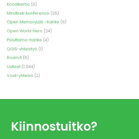
Koodikerho
(6)
Mindtrek-konferenssi
(26)
Open MemoryLab -hanke
(6)
Open World Hero
(24)
Poluttamo-hanke
(4)
QGIS-yhteistyö
(1)
Roam.fi
(6)
Uutiset
(1 244)
Voxit-yhteisö
(2)
Kiinnostuitko?