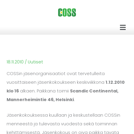
Siirry
sisältöön
Men
18.11.2010
/
Uutiset
COSSin jäsenorganisaatiot ovat tervetulleita
vuosittaiseen jäsenkokoukseen keskiviikkona
1.12.2010
klo 16
alkaen. Paikkana toimii
Scandic Continental,
Mannerheimintie 46, Helsinki
.
Jäsenkokouksessa kuullaan ja keskustellaan COSSin
menneestä ja tulevasta vuodesta sekä toiminnan
kehittämisestä. Jäsenkokous on oiva paikka tavata