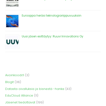
Eurooppa heräsi teknologiariippuvuuksiin
Uusi jäsen esittäytyy: Ruuvi Innovations Oy
Avoinkoodi.fi
(3)
Blogit
(38)
Datasta oivalluksia ja bisnestä -hanke
(43)
EduCloud Alliance
(11)
Jäsenet tiedottavat
(199)