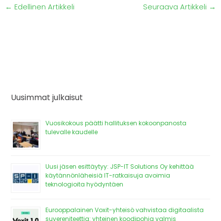
←
Edellinen Artikkeli
Seuraava Artikkeli
→
Uusimmat julkaisut
Vuosikokous päätti hallituksen kokoonpanosta
tulevalle kaudelle
Uusi jäsen esittäytyy: JSP-IT Solutions Oy kehittää
käytännönläheisiä IT-ratkaisuja avoimia
teknologioita hyödyntäen
Eurooppalainen Voxit-yhteisö vahvistaa digitaalista
suvereniteettia: yhteinen koodipohja valmis