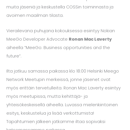
muita jäseniä ja keskustella COSSin toiminnasta ja
avoimen maailman tilasta.
Vierailevana puhujana kokouksessa esiintyy Nokian
MeeGo Developer Advocate
Ronan Mac Laverty
aiheella ”MeeGo: Business opportunities and the
future”.
Ilta jatkuu samassa paikassa klo 18:00 Helsinki Meego
Network Meetupin merkeissä, jonne jäsenet ovat
myös erittäin tervetulleita. Ronan Mac Laverty esiintyy
myös meetupissa, mutta kehittäjä- ja
yhteisökeskeisellä aiheella. Luvassa mielenkiintoinen
esitys, keskustelua ja lisää verkottumista!
Tapahtumien jälkeen jatkamme iltaa sopivaksi