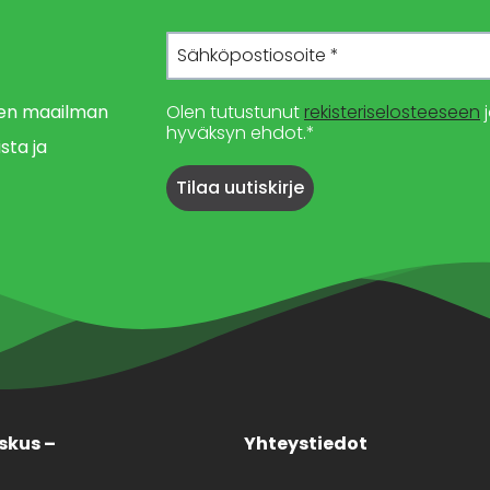
imen maailman
Olen tutustunut
rekisteriselosteeseen
j
hyväksyn ehdot.*
sta ja
skus –
Yhteystiedot