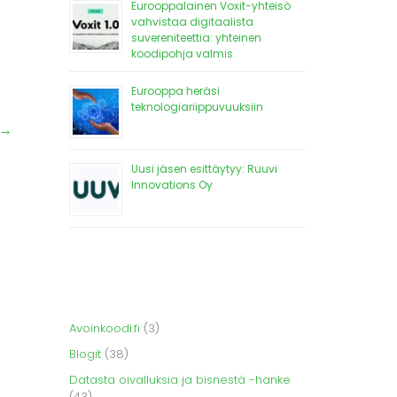
Eurooppalainen Voxit-yhteisö
vahvistaa digitaalista
suvereniteettia: yhteinen
koodipohja valmis
Eurooppa heräsi
teknologiariippuvuuksiin
→
Uusi jäsen esittäytyy: Ruuvi
Innovations Oy
Avoinkoodi.fi
(3)
Blogit
(38)
Datasta oivalluksia ja bisnestä -hanke
(43)