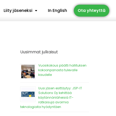
Liity jäseneksi
In English
Ota yhteyttä
Uusimmat julkaisut
Vuosikokous päätti hallituksen
kokoonpanosta tulevalle
kaudelle
Uusi jäsen esittäytyy: JSP-IT
Solutions Oy kehittää
käytännönläheisiä IT-
ratkaisuja avoimia
teknologioita hyödyntäen