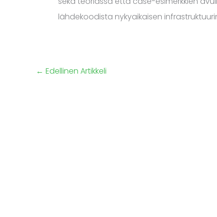
sekä teoriassa että case-esimerkkien avu
lähdekoodista nykyaikaisen infrastruktuur
←
Edellinen Artikkeli