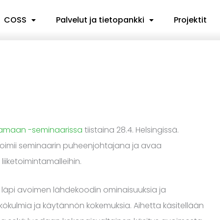
COSS
Palvelut ja tietopankki
Projektit
tamaan -seminaarissa
tiistaina 28.4. Helsingissä.
oimii seminaarin puheenjohtajana ja avaa
iiketoimintamalleihin.
 läpi avoimen lähdekoodin ominaisuuksia ja
äkökulmia ja käytännön kokemuksia. Aihetta käsitellään