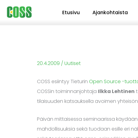
Siirry
Etusivu
Ajankohtaista
sisältöön
20.4.2009
/
Uutiset
COSS esiintyy Tieturin
Open Source -tuot
COSSin toiminnanjohtaja
Ilkka Lehtinen
t
tilaisuuden katsauksella avoimen yhteisön l
Päivän mittaisessa seminaarissa käydään
mahdollisuuksia sekä tuodaan esille eri n