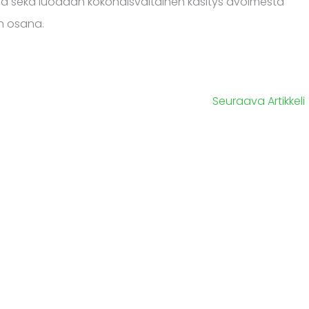
lla sekä luodaan kokonaisvaltainen käsitys avoimesta
in osana.
Seuraava Artikkeli