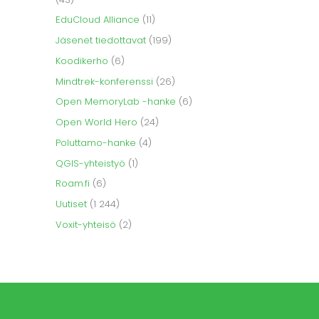
EduCloud Alliance
(11)
Jäsenet tiedottavat
(199)
Koodikerho
(6)
Mindtrek-konferenssi
(26)
Open MemoryLab -hanke
(6)
Open World Hero
(24)
Poluttamo-hanke
(4)
QGIS-yhteistyö
(1)
Roam.fi
(6)
Uutiset
(1 244)
Voxit-yhteisö
(2)