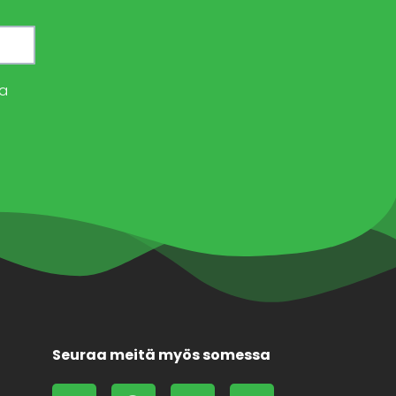
a
Seuraa meitä myös somessa
L
F
X
F