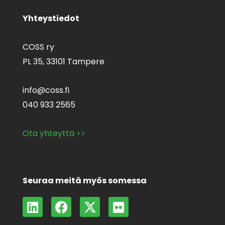
Yhteystiedot
COSS ry
PL 35,
33101 Tampere
info@coss.fi
040 933 2565
Ota yhteyttä >>
Seuraa meitä myös somessa
L
F
X
F
i
a
-
l