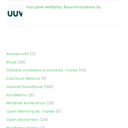
Uusi jäsen esittäytyy: Ruuvi Innovations Oy
Avoinkoodi.fi
(3)
Blogit
(38)
Datasta oivalluksia ja bisnestä -hanke
(43)
EduCloud Alliance
(11)
Jäsenet tiedottavat
(199)
Koodikerho
(6)
Mindtrek-konferenssi
(26)
Open MemoryLab -hanke
(6)
Open World Hero
(24)
Poluttamo-hanke
(4)