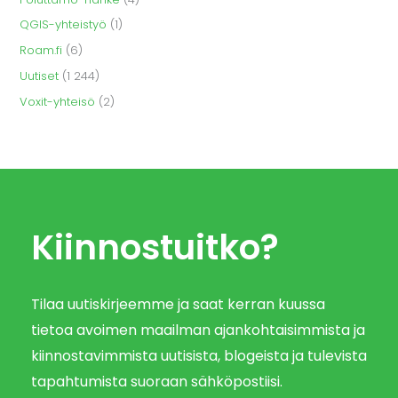
QGIS-yhteistyö
(1)
Roam.fi
(6)
Uutiset
(1 244)
Voxit-yhteisö
(2)
Kiinnostuitko?
Tilaa uutiskirjeemme ja saat kerran kuussa
tietoa avoimen maailman ajankohtaisimmista ja
kiinnostavimmista uutisista, blogeista ja tulevista
tapahtumista suoraan sähköpostiisi.