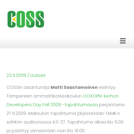
Siirry
sisältöön
Men
23.11.2009
/
Uutiset
COSSin asiantuntija
Matti Saastamoinen
esiintyy
Tampereen ammattikorkeakoulun
OOXOPN-kerhon
Developers Day Fall 2009 -tapahtumassa
perjantaina
27.11.2009. Maksuton tapahtuma järjestetään TAMK:n
sähkön auditoriossa A3-27. Tapahtuma alkaa klo 9:00
ja päättyy viimeistään noin klo 19:00.