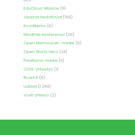
EduCloud Alliance
(11)
Jäsenet tiedottavat
(199)
Koodikerho
(6)
Mindtrek-konferenssi
(26)
Open MemoryLab -hanke
(6)
Open World Hero
(24)
Poluttamo-hanke
(4)
QGIS-yhteistyö
(1)
Roam.fi
(6)
Uutiset
(1 244)
Voxit-yhteisö
(2)