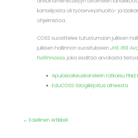
arviointimenettelyyn avoimeen lähdekoodi
kantelijoista oli työterveyshuolto- ja lääkär
ohjelmistoa.
COSS suosittelee tutustumaan julkisen ha
julkisen hallinnon suositukseen
JHS 169 Av
hallinnossa
, joka sisältää arvokasta tieto
Apulaisoikeuskanslerin ratkaisu FINLE
EduCOSS-blogikirjoitus aiheesta
←
Edellinen Artikkeli