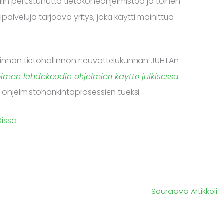
in perustunutta tietokoneohjelmistoa ja toinen
ipalveluja tarjoava yritys, joka käytti mainittua
llinnon tietohallinnon neuvottelukunnan JUHTAn
oimen lähdekoodin ohjelmien käyttö julkisessa
a ohjelmistohankintaprosessien tueksi.
Xissä
Seuraava Artikkeli