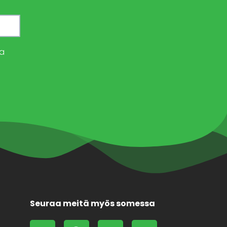
a
Seuraa meitä myös somessa
L
F
X
F