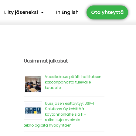
Liity jäseneksi
In English
Ota yhteyttä
Uusimmat julkaisut
Vuosikokous päätti hallituksen
kokoonpanosta tulevalle
kaudelle
Uusi jäsen esittäytyy: JSP-IT
Solutions Oy kehittää
käytännönläheisiä IT-
ratkaisuja avoimia
teknologioita hyödyntäen