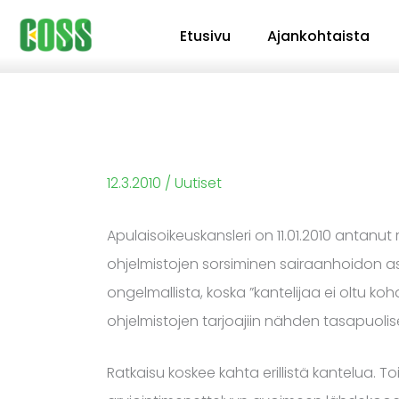
Siirry
Etusivu
Ajankohtaista
sisältöön
12.3.2010
/
Uutiset
Apulaisoikeuskansleri on 11.01.2010 antanu
ohjelmistojen sorsiminen sairaanhoidon as
ongelmallista, koska ”kantelijaa ei oltu ko
ohjelmistojen tarjoajiin nähden tasapuolis
Ratkaisu koskee kahta erillistä kantelua. Toi