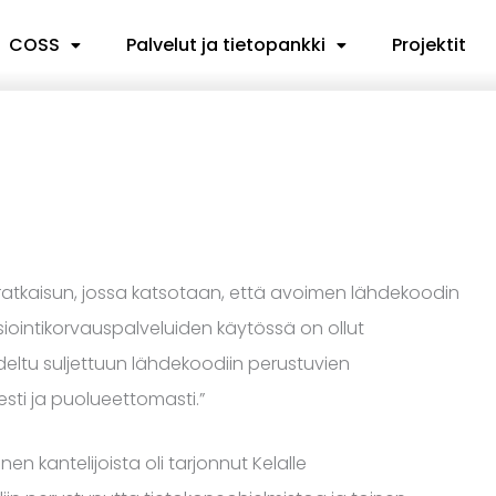
COSS
Palvelut ja tietopankki
Projektit
t ratkaisun, jossa katsotaan, että avoimen lähdekoodin
iointikorvauspalveluiden käytössä on ollut
hdeltu suljettuun lähdekoodiin perustuvien
esti ja puolueettomasti.”
nen kantelijoista oli tarjonnut Kelalle