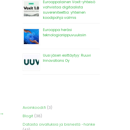
Eurooppalainen Voxit-yhteisö
vahvistaa digitaalista
suvereniteettia: yhteinen
koodipohja valmis
Eurooppa heräsi
teknologiariippuvuuksiin
Uusi jäsen esittäytyy: Ruuvi
Innovations Oy
Avoinkoodi.fi
(3)
→
Blogit
(38)
Datasta oivalluksia ja bisnestä -hanke
(43)