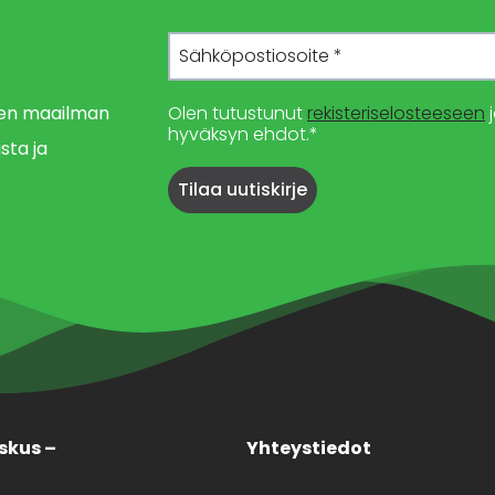
imen maailman
Olen tutustunut
rekisteriselosteeseen
j
hyväksyn ehdot.*
sta ja
skus –
Yhteystiedot