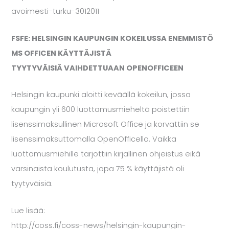
avoimesti-turku-3012011
FSFE: HELSINGIN KAUPUNGIN KOKEILUSSA ENEMMISTÖ
MS OFFICEN KÄYTTÄJISTÄ
TYYTYVÄISIÄ VAIHDETTUAAN OPENOFFICEEN
Helsingin kaupunki aloitti keväällä kokeilun, jossa
kaupungin yli 600 luottamusmieheltä poistettiin
lisenssimaksullinen Microsoft Office ja korvattiin se
lisenssimaksuttomalla OpenOfficella. Vaikka
luottamusmiehille tarjottiin kirjallinen ohjeistus eikä
varsinaista koulutusta, jopa 75 % käyttäjistä oli
tyytyväisiä.
Lue lisää:
http://coss.fi/coss-news/helsingin-kaupungin-