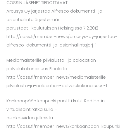
COSSIN JÄSENET TIEDOTTAVAT
Arcusys Oy järjestää Alfresco dokumentti- ja
asianhallintajärjestelmän
perusteet -koulutuksen Helsingissä 7.2.2012
http://coss.fi/member-news/arcusys-oy-jarjestaa-
alfresco-dokumentti-ja-asianhallintajarj-1
Mediamaisterille pilvialusta- ja colocation-
palvelukokonaisuus Ficololta
http://coss.fi/member-news/mediamaisterille-
pilvialusta-ja-colocation-palvelukokonaisuus-f
Kankaanpään kaupunki puolitti kulut Red Hatin
virtualisointiratkaisulla –
asiakasvideo julkaistu
http://coss.fi/member-news/kankaanpaan-kaupunki-