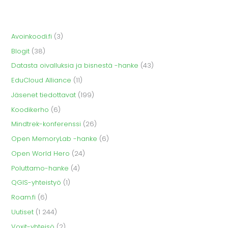
Avoinkoodi.fi
(3)
Blogit
(38)
Datasta oivalluksia ja bisnestä -hanke
(43)
EduCloud Alliance
(11)
Jäsenet tiedottavat
(199)
Koodikerho
(6)
Mindtrek-konferenssi
(26)
Open MemoryLab -hanke
(6)
Open World Hero
(24)
Poluttamo-hanke
(4)
QGIS-yhteistyö
(1)
Roam.fi
(6)
Uutiset
(1 244)
Voxit-yhteisö
(2)