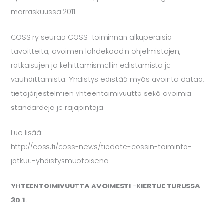
marraskuussa 2011.
COSS ry seuraa COSS-toiminnan alkuperäisiä
tavoitteita; avoimen lähdekoodin ohjelmistojen,
ratkaisujen ja kehittämismallin edistämistä ja
vauhdittamista. Yhdistys edistää myös avointa dataa,
tietojärjestelmien yhteentoimivuutta sekä avoimia
standardeja ja rajapintoja
Lue lisää:
http://coss.fi/coss-news/tiedote-cossin-toiminta-
jatkuu-yhdistysmuotoisena
YHTEENTOIMIVUUTTA AVOIMESTI -KIERTUE TURUSSA
30.1.