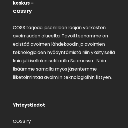
keskus –
COSS ry
COSS tarjoaa jäsenilleen laajan verkoston
avoimuuden alueelta. Tavoitteenamme on
edistää avoimen lähdekoodin ja avoimien
teknologioiden hyödyntämistä niin yksityisellä
kuin julkisellakin sektorilla Suomessa. Näin
lisäämme samalla myös jäsentemme
liiketoimintaa avoimiin teknologioihin liittyen.
Yhteystiedot
COSS ry