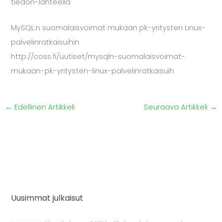
tiedon-lahteella
MySQL:n suomalaisvoimat mukaan pk-yritysten Linux-
palvelinratkaisuihin
http://coss.fi/uutiset/mysqln-suomalaisvoimat-
mukaan-pk-yritysten-linux-palvelinratkaisuih
←
Edellinen Artikkeli
Seuraava Artikkeli
→
Uusimmat julkaisut