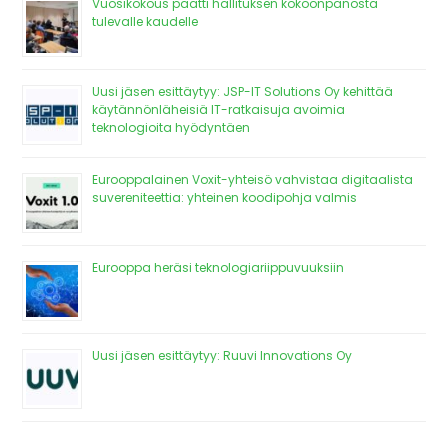
Vuosikokous päätti hallituksen kokoonpanosta
tulevalle kaudelle
Uusi jäsen esittäytyy: JSP-IT Solutions Oy kehittää
käytännönläheisiä IT-ratkaisuja avoimia
teknologioita hyödyntäen
Eurooppalainen Voxit-yhteisö vahvistaa digitaalista
suvereniteettia: yhteinen koodipohja valmis
Eurooppa heräsi teknologiariippuvuuksiin
Uusi jäsen esittäytyy: Ruuvi Innovations Oy