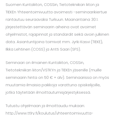
Suomen Kuntaliiton, COSSin, Tietotekniikan liiton ja
TIEKEn Yhteentoimivuutta avoimesti -seminaarikiertue
rantautuu seuraavaksi Turkuun. Maanantaina 30.1.
järjestettävän seminaarin aiheina ovat avoimet
ohjelmistot, rajapinnat ja standardit sekä avoin julkinen
data. Asiantuntijoina toimivat mm. Jyrki Kasvi (TIEKE),
Ilkka Lehtinen (COSS) ja Antti Saari (SFS).
Seminaari on ilmainen Kuntaliiton, COSSin,
Tietotekniikan liiton/VSTKYn ja TIEKEn jäsenille (muille
seminaarin hinta on 50 € + alv). Seminaarissa on myös
muutamia ilmaisia paikkoja varattuna opiskelijoille,
jotka täytetään ilmoittautumisjärjestyksessä.
Tutustu ohjelmaan ja ilmoittaudu mukaan:
http://www.ttlry.fi/koulutus/yhteentoimivuutta-