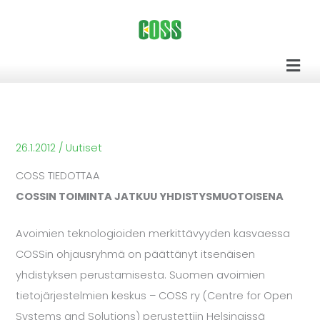
Siirry
sisältöön
Men
26.1.2012
/
Uutiset
COSS TIEDOTTAA
COSSIN TOIMINTA JATKUU YHDISTYSMUOTOISENA
Avoimien teknologioiden merkittävyyden kasvaessa
COSSin ohjausryhmä on päättänyt itsenäisen
yhdistyksen perustamisesta. Suomen avoimien
tietojärjestelmien keskus – COSS ry (Centre for Open
Systems and Solutions) perustettiin Helsingissä