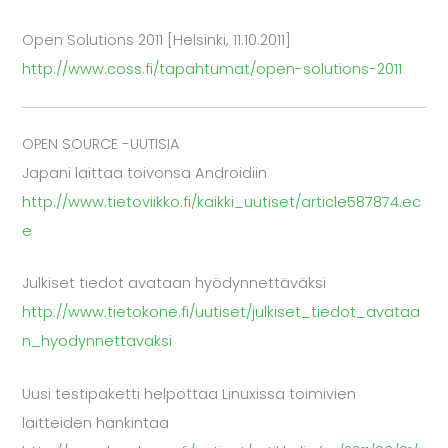
Open Solutions 2011 [Helsinki, 11.10.2011]
http://www.coss.fi/tapahtumat/open-solutions-2011
OPEN SOURCE -UUTISIA
Japani laittaa toivonsa Androidiin
http://www.tietoviikko.fi/kaikki_uutiset/article587874.ec
e
Julkiset tiedot avataan hyödynnettäväksi
http://www.tietokone.fi/uutiset/julkiset_tiedot_avataa
n_hyodynnettavaksi
Uusi testipaketti helpottaa Linuxissa toimivien
laitteiden hankintaa