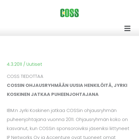
Siirry
sisältöön
Men
4.3.2011
/
Uutiset
COSS TIEDOTTAA
COSSIN OHJAUSRYHMÄÄN UUSIA HENKILÖITÄ, JYRKI
KOSKINEN JATKAA PUHEENJOHTAJANA
IBM:n Jyrki Koskinen jatkaa COSSin ohjausryhmän
puheenjohtajana vuonna 2011. Ohjausryhmän koko on
kasvanut, kun COSSin sponsoroiviksi jäseniksi liittyneet
IP Networks Oy ja Accenture ovat tuoneet omat