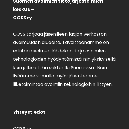
Suomen avoimien tietojärjestelmien
keskus –
COSS ry
COSS tarjoaa jäsenilleen laajan verkoston
avoimuuden alueelta. Tavoitteenamme on
edistää avoimen lähdekoodin ja avoimien
teknologioiden hyödyntämistä niin yksityisellä
kuin julkisellakin sektorilla Suomessa. Näin
lisäämme samalla myös jäsentemme
liiketoimintaa avoimiin teknologioihin liittyen.
Yhteystiedot
COSS ry