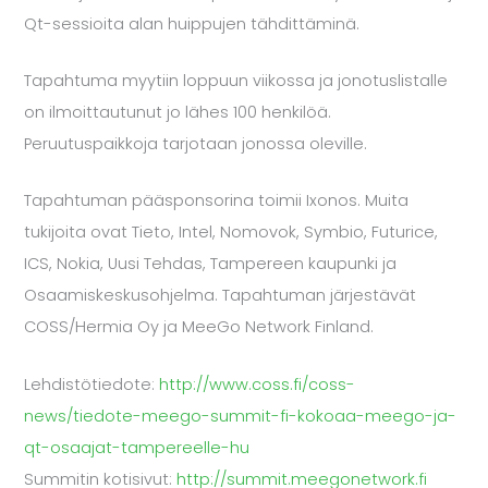
Qt-sessioita alan huippujen tähdittäminä.
Tapahtuma myytiin loppuun viikossa ja jonotuslistalle
on ilmoittautunut jo lähes 100 henkilöä.
Peruutuspaikkoja tarjotaan jonossa oleville.
Tapahtuman pääsponsorina toimii Ixonos. Muita
tukijoita ovat Tieto, Intel, Nomovok, Symbio, Futurice,
ICS, Nokia, Uusi Tehdas, Tampereen kaupunki ja
Osaamiskeskusohjelma. Tapahtuman järjestävät
COSS/Hermia Oy ja MeeGo Network Finland.
Lehdistötiedote:
http://www.coss.fi/coss-
news/tiedote-meego-summit-fi-kokoaa-meego-ja-
qt-osaajat-tampereelle-hu
Summitin kotisivut:
http://summit.meegonetwork.fi