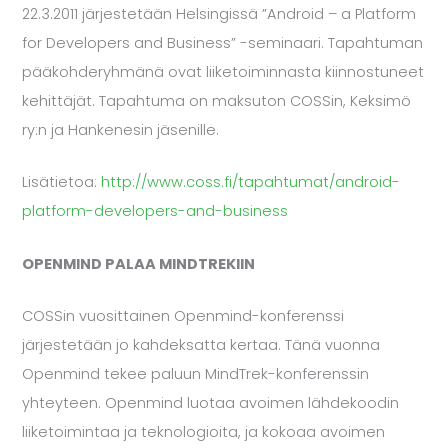
22.3.2011 järjestetään Helsingissä ”Android – a Platform
for Developers and Business” -seminaari. Tapahtuman
pääkohderyhmänä ovat liiketoiminnasta kiinnostuneet
kehittäjät. Tapahtuma on maksuton COSSin, Keksimö
ry:n ja Hankenesin jäsenille.
Lisätietoa:
http://www.coss.fi/tapahtumat/android-
platform-developers-and-business
OPENMIND PALAA MINDTREKIIN
COSSin vuosittainen Openmind-konferenssi
järjestetään jo kahdeksatta kertaa. Tänä vuonna
Openmind tekee paluun MindTrek-konferenssin
yhteyteen. Openmind luotaa avoimen lähdekoodin
liiketoimintaa ja teknologioita, ja kokoaa avoimen