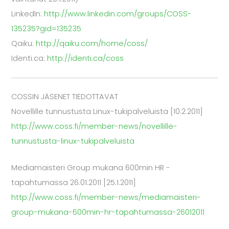
LinkedIn:
http://www.linkedin.com/groups/COSS-
135235?gid=135235
Qaiku:
http://qaiku.com/home/coss/
Identi.ca:
http://identi.ca/coss
COSSIN JÄSENET TIEDOTTAVAT
Novellille tunnustusta Linux-tukipalveluista [10.2.2011]
http://www.coss.fi/member-news/novellille-
tunnustusta-linux-tukipalveluista
Mediamaisteri Group mukana 600min HR -
tapahtumassa 26.01.2011 [25.1.2011]
http://www.coss.fi/member-news/mediamaisteri-
group-mukana-600min-hr-tapahtumassa-26012011