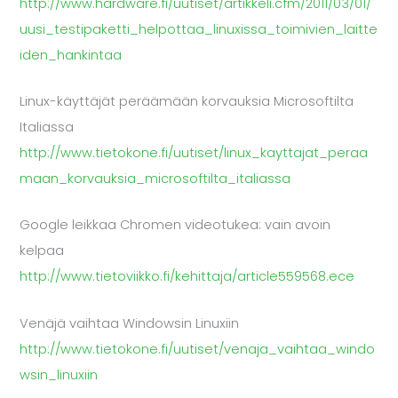
http://www.hardware.fi/uutiset/artikkeli.cfm/2011/03/01/
uusi_testipaketti_helpottaa_linuxissa_toimivien_laitte
iden_hankintaa
Linux-käyttäjät peräämään korvauksia Microsoftilta
Italiassa
http://www.tietokone.fi/uutiset/linux_kayttajat_peraa
maan_korvauksia_microsoftilta_italiassa
Google leikkaa Chromen videotukea: vain avoin
kelpaa
http://www.tietoviikko.fi/kehittaja/article559568.ece
Venäjä vaihtaa Windowsin Linuxiin
http://www.tietokone.fi/uutiset/venaja_vaihtaa_windo
wsin_linuxiin