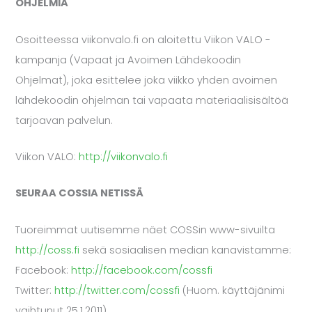
OHJELMIA
Osoitteessa viikonvalo.fi on aloitettu Viikon VALO -
kampanja (Vapaat ja Avoimen Lähdekoodin
Ohjelmat), joka esittelee joka viikko yhden avoimen
lähdekoodin ohjelman tai vapaata materiaalisisältöä
tarjoavan palvelun.
Viikon VALO:
http://viikonvalo.fi
SEURAA COSSIA NETISSÄ
Tuoreimmat uutisemme näet COSSin www-sivuilta
http://coss.fi
sekä sosiaalisen median kanavistamme:
Facebook:
http://facebook.com/cossfi
Twitter:
http://twitter.com/cossfi
(Huom. käyttäjänimi
vaihtunut 25.1.2011)