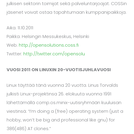
julkisen sektorin toimijat sekä palveluntarjoajat. COSSin
jäsenet voivat ostaa tapahtumaan kumppanipaikkoja.
Aika: 11.10.2011
Paikka: Helsingin Messukeskus, Helsinki
Web:
http://opensolutions.coss.fi
Twitter:
http://twitter.com/opensolu
VUOSI 2011 ON LINUXIN 20-VUOTISJUHLAVUOSI
Linux täyttää tänä vuonna 20 vuotta. Linus Torvalds
julkisti Linux-projektinsa 26. elokuuta vuonna 1991
lähettämällä comp.os.minix-uutisryhmään kuuluisan
viestinsä: “I’m doing a (free) operating system (just a
hobby, won’t be big and professional like gnu) for
386(486) AT clones.”