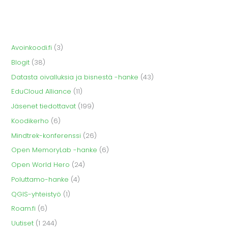
Avoinkoodi.fi
(3)
Blogit
(38)
Datasta oivalluksia ja bisnestä -hanke
(43)
EduCloud Alliance
(11)
Jäsenet tiedottavat
(199)
Koodikerho
(6)
Mindtrek-konferenssi
(26)
Open MemoryLab -hanke
(6)
Open World Hero
(24)
Poluttamo-hanke
(4)
QGIS-yhteistyö
(1)
Roam.fi
(6)
Uutiset
(1 244)