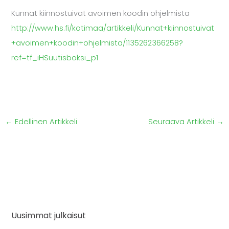
Kunnat kiinnostuivat avoimen koodin ohjelmista
http://www.hs.fi/kotimaa/artikkeli/Kunnat+kiinnostuivat
+avoimen+koodin+ohjelmista/1135262366258?
ref=tf_iHSuutisboksi_p1
←
Edellinen Artikkeli
Seuraava Artikkeli
→
Uusimmat julkaisut