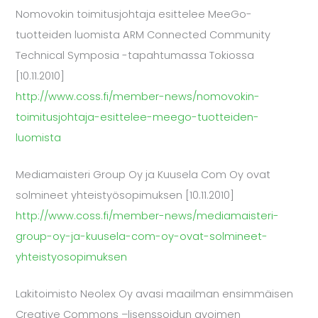
Nomovokin toimitusjohtaja esittelee MeeGo-
tuotteiden luomista ARM Connected Community
Technical Symposia -tapahtumassa Tokiossa
[10.11.2010]
http://www.coss.fi/member-news/nomovokin-
toimitusjohtaja-esittelee-meego-tuotteiden-
luomista
Mediamaisteri Group Oy ja Kuusela Com Oy ovat
solmineet yhteistyösopimuksen [10.11.2010]
http://www.coss.fi/member-news/mediamaisteri-
group-oy-ja-kuusela-com-oy-ovat-solmineet-
yhteistyosopimuksen
Lakitoimisto Neolex Oy avasi maailman ensimmäisen
Creative Commons –lisenssoidun avoimen