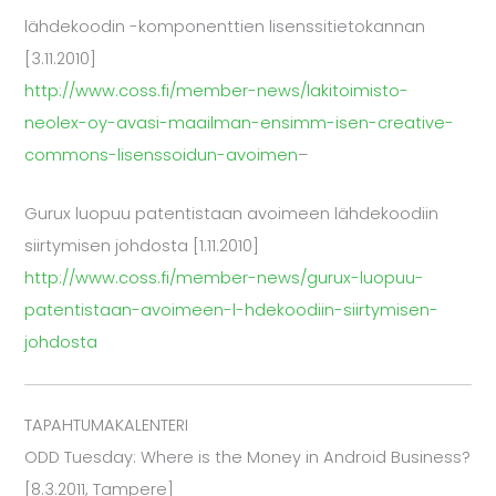
lähdekoodin -komponenttien lisenssitietokannan
[3.11.2010]
http://www.coss.fi/member-news/lakitoimisto-
neolex-oy-avasi-maailman-ensimm-isen-creative-
commons-lisenssoidun-avoimen
–
Gurux luopuu patentistaan avoimeen lähdekoodiin
siirtymisen johdosta [1.11.2010]
http://www.coss.fi/member-news/gurux-luopuu-
patentistaan-avoimeen-l-hdekoodiin-siirtymisen-
johdosta
TAPAHTUMAKALENTERI
ODD Tuesday: Where is the Money in Android Business?
[8.3.2011, Tampere]