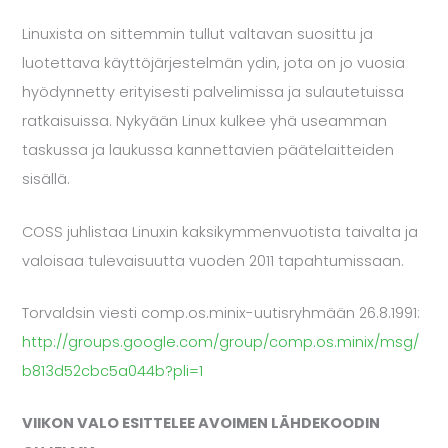
Linuxista on sittemmin tullut valtavan suosittu ja
luotettava käyttöjärjestelmän ydin, jota on jo vuosia
hyödynnetty erityisesti palvelimissa ja sulautetuissa
ratkaisuissa. Nykyään Linux kulkee yhä useamman
taskussa ja laukussa kannettavien päätelaitteiden
sisällä.
COSS juhlistaa Linuxin kaksikymmenvuotista taivalta ja
valoisaa tulevaisuutta vuoden 2011 tapahtumissaan.
Torvaldsin viesti comp.os.minix-uutisryhmään 26.8.1991:
http://groups.google.com/group/comp.os.minix/msg/
b813d52cbc5a044b?pli=1
VIIKON VALO ESITTELEE AVOIMEN LÄHDEKOODIN