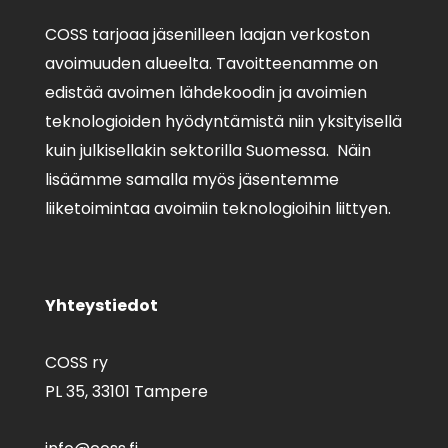
COSS tarjoaa jäsenilleen laajan verkoston
avoimuuden alueelta. Tavoitteenamme on
edistää avoimen lähdekoodin ja avoimien
teknologioiden hyödyntämistä niin yksityisellä
kuin julkisellakin sektorilla Suomessa. Näin
lisäämme samalla myös jäsentemme
liiketoimintaa avoimiin teknologioihin liittyen.
Yhteystiedot
COSS ry
PL 35,
33101 Tampere