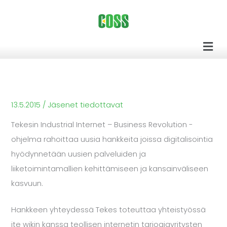
Siirry
sisältöön
Men
13.5.2015
/
Jäsenet tiedottavat
Tekesin Industrial Internet – Business Revolution -
ohjelma rahoittaa uusia hankkeita joissa digitalisointia
hyödynnetään uusien palveluiden ja
liiketoimintamallien kehittämiseen ja kansainväliseen
kasvuun.
Hankkeen yhteydessä Tekes toteuttaa yhteistyössä
ite wikin kanssa teollisen internetin tarjoajayritysten