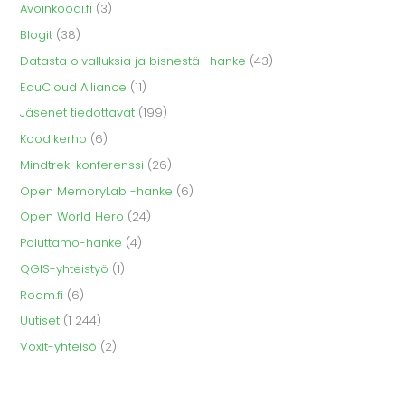
Avoinkoodi.fi
(3)
Blogit
(38)
Datasta oivalluksia ja bisnestä -hanke
(43)
EduCloud Alliance
(11)
Jäsenet tiedottavat
(199)
Koodikerho
(6)
Mindtrek-konferenssi
(26)
Open MemoryLab -hanke
(6)
Open World Hero
(24)
Poluttamo-hanke
(4)
QGIS-yhteistyö
(1)
Roam.fi
(6)
Uutiset
(1 244)
Voxit-yhteisö
(2)