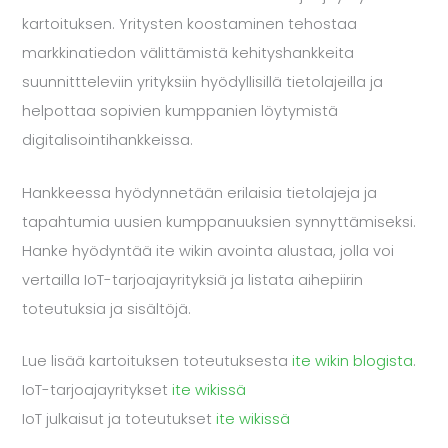
kartoituksen. Yritysten koostaminen tehostaa
markkinatiedon välittämistä kehityshankkeita
suunnittteleviin yrityksiin hyödyllisillä tietolajeilla ja
helpottaa sopivien kumppanien löytymistä
digitalisointihankkeissa.
Hankkeessa hyödynnetään erilaisia tietolajeja ja
tapahtumia uusien kumppanuuksien synnyttämiseksi.
Hanke hyödyntää ite wikin avointa alustaa, jolla voi
vertailla IoT-tarjoajayrityksiä ja listata aihepiirin
toteutuksia ja sisältöjä.
Lue lisää kartoituksen toteutuksesta
ite wikin blogista
.
IoT-tarjoajayritykset
ite wikissä
IoT julkaisut ja toteutukset
ite wikissä