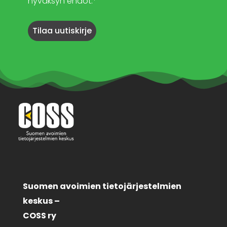
hyväksyn ehdot.*
Suomen avoimien tietojärjestelmien
keskus –
COSS ry