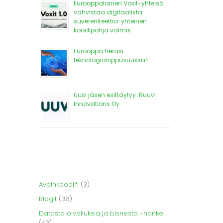
Eurooppalainen Voxit-yhteisö
vahvistaa digitaalista
suvereniteettia: yhteinen
koodipohja valmis
Eurooppa heräsi
teknologiariippuvuuksiin
Uusi jäsen esittäytyy: Ruuvi
Innovations Oy
Avoinkoodi.fi
(3)
Blogit
(38)
Datasta oivalluksia ja bisnestä -hanke
(43)