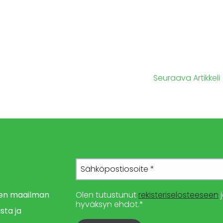
Seuraava Artikkeli
imen maailman
Olen tutustunut
rekisteriselosteeseen
j
hyväksyn ehdot.*
sta ja