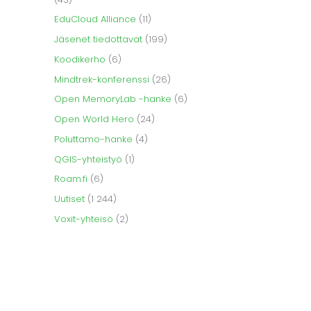
EduCloud Alliance
(11)
Jäsenet tiedottavat
(199)
Koodikerho
(6)
Mindtrek-konferenssi
(26)
Open MemoryLab -hanke
(6)
Open World Hero
(24)
Poluttamo-hanke
(4)
QGIS-yhteistyö
(1)
Roam.fi
(6)
Uutiset
(1 244)
Voxit-yhteisö
(2)