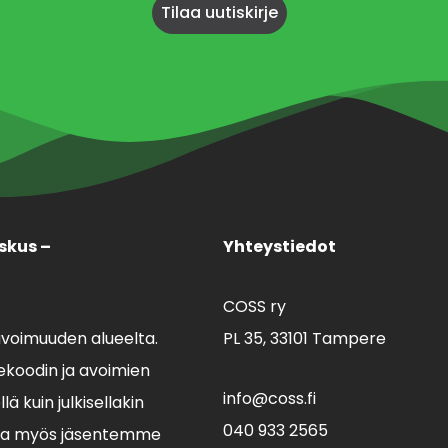
skus –
Yhteystiedot
COSS ry
avoimuuden alueelta.
PL 35,
33101 Tampere
koodin ja avoimien
info@coss.fi
ä kuin julkisellakin
040 933 2565
lla myös jäsentemme