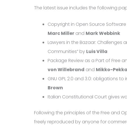
The latest issue includes the following pa
Copyright in Open Source Software
Marc Miller
and
Mark Webbink
Lawyers in the Bazaar: Challenges 
Communities” by
Luis Villa
Package Review as a Part of Free 
von Willebrand
and
Mikko-Pekka
GNU GPL 2.0 and 3.0: obligations to 
Brown
Italian Constitutional Court gives w
Following the principles of the Free and 
freely reproduced by anyone for commerci