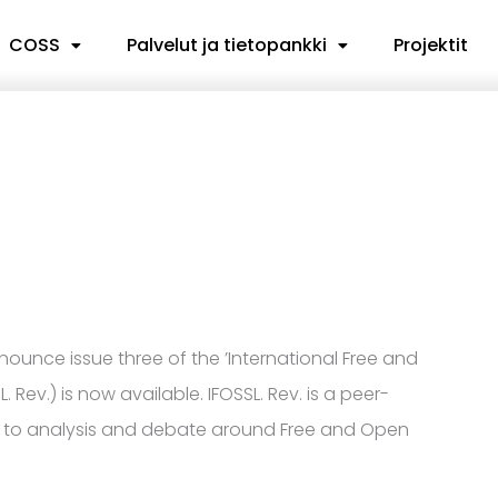
COSS
Palvelut ja tietopankki
Projektit
nounce issue three of the ’International Free and
Rev.) is now available. IFOSSL. Rev. is a peer-
d to analysis and debate around Free and Open