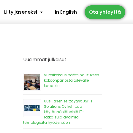
Liity jäseneksi
In English
Ota yhteyttä
Uusimmat julkaisut
Vuosikokous päätti hallituksen
kokoonpanosta tulevalle
kaudelle
Uusi jäsen esittäytyy: JSP-IT
Solutions Oy kehittää
käytännönläheisiä IT-
ratkaisuja avoimia
teknologioita hyödyntäen