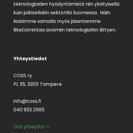
teknologioiden hyödyntämistä niin yksityisellä
kuin julkisellakin sektorilla Suomessa. Näin
lisäämme samalla myös jäsentemme
liiketoimintaa avoimiin teknologioihin liittyen.
Yhteystiedot
COSS ry
PL 35,
33101 Tampere
info@coss.fi
040 933 2565
Ota yhteyttä >>