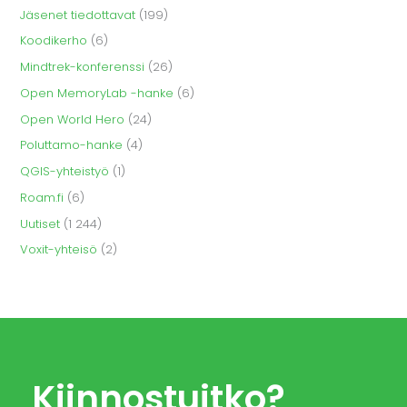
Jäsenet tiedottavat
(199)
Koodikerho
(6)
Mindtrek-konferenssi
(26)
Open MemoryLab -hanke
(6)
Open World Hero
(24)
Poluttamo-hanke
(4)
QGIS-yhteistyö
(1)
Roam.fi
(6)
Uutiset
(1 244)
Voxit-yhteisö
(2)
Kiinnostuitko?