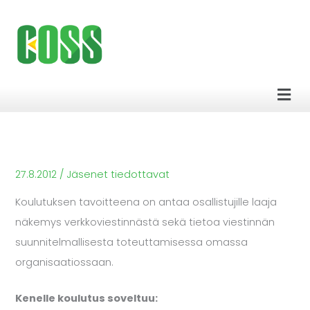
Siirry
sisältöön
Men
27.8.2012
/
Jäsenet tiedottavat
Koulutuksen tavoitteena on antaa osallistujille laaja
näkemys verkkoviestinnästä sekä tietoa viestinnän
suunnitelmallisesta toteuttamisessa omassa
organisaatiossaan.
Kenelle koulutus soveltuu: