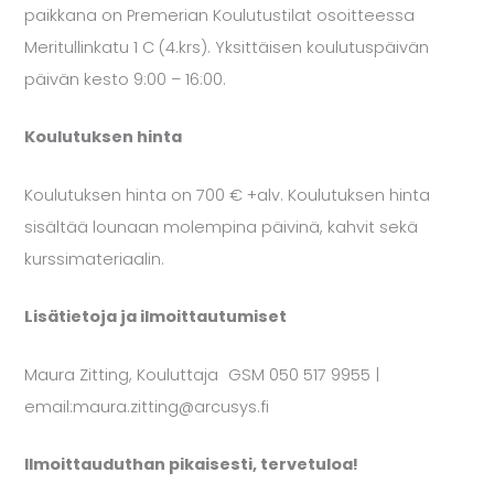
paikkana on Premerian Koulutustilat osoitteessa
Meritullinkatu 1 C (4.krs). Yksittäisen koulutuspäivän
päivän kesto 9:00 – 16:00.
Koulutuksen hinta
Koulutuksen hinta on 700 € +alv. Koulutuksen hinta
sisältää lounaan molempina päivinä, kahvit sekä
kurssimateriaalin.
Lisätietoja ja ilmoittautumiset
Maura Zitting, Kouluttaja GSM 050 517 9955 |
email:maura.zitting@arcusys.fi
Ilmoittauduthan pikaisesti, tervetuloa!