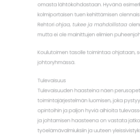
omasta lähtökohdastaan. Hyvänä esimerkki
kolmiportaisen tuen kehittämisen olennaiseks
Rehtori
ohjaa, tukee ja mahdollistaa
olen
mutta ei ole mainittujen elimien puheenjoh
Koulutoimen tasolle toimintaa ohjataan, 
johtoryhmässä.
Tulevaisuus
Tulevaisuuden haasteina näen perusopetu
toimintajärjestelmän luomisen, joka pyst
opintoihin ja paljon hyviä aihioita tulev
ja johtamisen haasteena on vastata jat
työelämävalmiuksiin ja uuteen yleissivisty