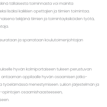
nä tällaisesta toiminnasta voi mainita
i lisäksi kaikkien opettajien ja tiimien toimintaa.
naisena tekijänä tiimien ja toimintayksiköiden työtä,
taja.
seurataan ja sparrataan koulutoimenjohtajan
kselle hyvän kolmiportaiseen tukeen perustuvan
yy antaaman oppilaalle hyvän osaamisen jatko-
assa työelämässä menestymiseen. Lukion järjestelmän ja
ko-opintojen osaamishaasteeseen,
kseen.