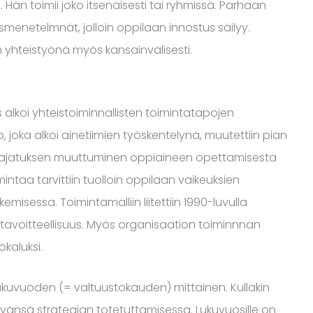
. Hän toimii joko itsenäisesti tai ryhmissä. Parhaan
enetelmnät, jolloin oppilaan innostus säilyy.
 yhteistyönä myös kansainvälisesti.
 alkoi yhteistoiminnallisten toimintatapojen
io, joka alkoi ainetiimien työskentelynä, muutettiin pian
sen ajatuksen muuttuminen oppiaineen opettamisesta
ntaa tarvittiin tuolloin oppilaan vaikeuksien
isessa. Toimintamalliin liitettiin 1990-luvulla
 tavoitteellisuus. Myös organisaation toiminnnan
ökaluksi.
lukuvuoden (= valtuustokauden) mittainen. Kullakin
änsä strategian totetuttamisessa. Lukuvuosille on