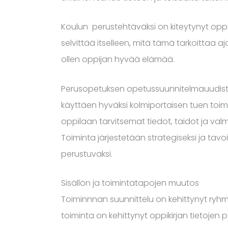
Koulun perustehtäväksi on kiteytynyt opp
selvittää itselleen, mitä tämä tarkoittaa a
ollen oppijan hyvää elämää.
Perusopetuksen opetussuunnitelmauudistu
käyttäen hyväksi kolmiportaisen tuen toim
oppilaan tarvitsemat tiedot, taidot ja va
Toiminta järjestetään strategiseksi ja tavoi
perustuvaksi.
Sisällön ja toimintatapojen muutos
Toiminnnan suunnittelu on kehittynyt ryh
toiminta on kehittynyt oppikirjan tietojen