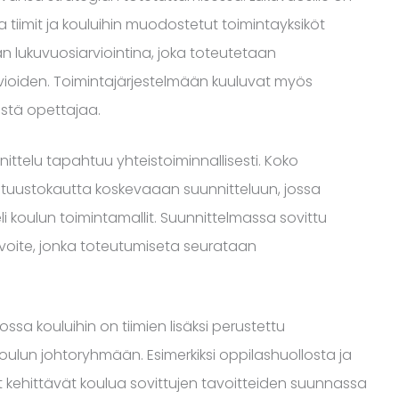
a tiimit ja kouluihin muodostetut toimintayksiköt
an lukuvuosiarviointina, joka toteutetaan
arvioiden. Toimintajärjestelmään kuuluvat myös
äistä opettajaa.
ittelu tapahtuu yhteistoiminnallisesti. Koko
ltuustokautta koskevaaan suunnitteluun, jossa
eli koulun toimintamallit. Suunnittelmassa sovittu
voite, jonka toteutumiseta seurataan
ossa kouluihin on tiimien lisäksi perustettu
koulun johtoryhmään. Esimerkiksi oppilashuollosta ja
 kehittävät koulua sovittujen tavoitteiden suunnassa