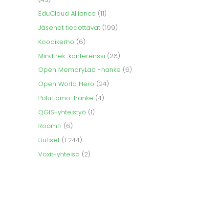
EduCloud Alliance
(11)
Jäsenet tiedottavat
(199)
Koodikerho
(6)
Mindtrek-konferenssi
(26)
Open MemoryLab -hanke
(6)
Open World Hero
(24)
Poluttamo-hanke
(4)
QGIS-yhteistyö
(1)
Roam.fi
(6)
Uutiset
(1 244)
Voxit-yhteisö
(2)