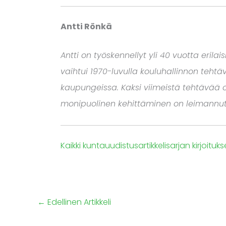
Antti Rönkä
Antti on työskennellyt yli 40 vuotta erila
vaihtui 1970-luvulla kouluhallinnon tehtäv
kaupungeissa. Kaksi viimeistä tehtävää o
monipuolinen kehittäminen on leimannut 
Kaikki kuntauudistusartikkelisarjan kirjoituks
←
Edellinen Artikkeli