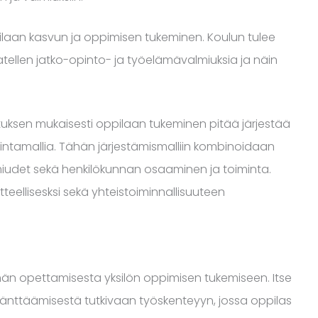
ilaan kasvun ja oppimisen tukeminen. Koulun tulee
jatellen jatko-opinto- ja työelämävalmiuksia ja näin
ksen mukaisesti oppilaan tukeminen pitää järjestää
intamallia. Tähän järjestämismalliin kombinoidaan
lmiudet sekä henkilökunnan osaaminen ja toiminta.
tteellisesksi sekä yhteistoiminnallisuuteen
män opettamisesta yksilön oppimisen tukemiseen. Itse
 pänttäämisestä tutkivaan työskenteyyn, jossa oppilas