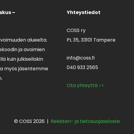
skus –
Yhteystiedot
COSS ry
avoimuuden alueelta.
PL 35,
33101 Tampere
koodin ja avoimien
info@coss.fi
ä kuin julkisellakin
040 933 2565
lla myös jäsentemme
n.
Ota yhteyttä >>
© COSS 2026 |
Rekisteri- ja tietosuojaseloste