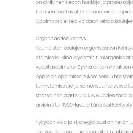
on aktiivinen tiedon hankkija ja prosessoija
tuloksen tuottavat monimuotoiset oppimism
Oppimisprojekteja voidaan tehdä koulujen
Organisaation kehitys
Kauniaisten koulujen organisaation kehitys
etsimisellä. Siinä löydettiin tiimiorganisaat
vuositasotiimeiksi. Syynä oli toiminnalli
oppilaan oppimisen tukemiseksi. Yhteistoimi
tunnistamisessa ja samansuuntaisessa tukem
strateginen ajattelu ja lukuvuoden tasolla
arviointi tuli 1990-luvulla tärkeäksi kehitysty
Nykyään visio ja strategiakausi on neljän 
lukuvuodella on oma teemoitettu tehtäväv