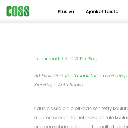
Siirry
Etusivu
Ajankohtaista
sisältöön
1 kommentti
/
19.10.2012
/
Blogit
Artikkelisarja:
Kuntauudistus – avoin tie p
Kirjoittaja: Antti Rönkä
Kauniaisissa on jo pitkään kehitetty koul
muutostarpeen toi tietokoneen tulo koulun
erilainen suhde tietoon ja toisaalta taitoihi