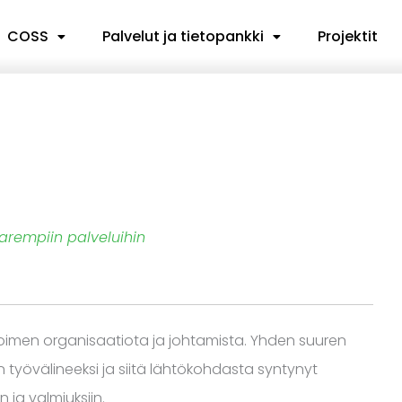
COSS
Palvelut ja tietopankki
Projektit
arempiin palveluihin
utoimen organisaatiota ja johtamista. Yhden suuren
 työvälineeksi ja siitä lähtökohdasta syntynyt
n ja valmiuksiin.