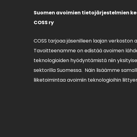
Suomen avoimien tietojärjestelmien ke
COSS ry
COSS tarjoaa jäsenilleen laajan verkoston 
Tavoitteenamme on edistää avoimen lähde
teknologioiden hyödyntämistä niin yksityisell
sektorilla Suomessa. Näin lisäämme sama
liiketoimintaa avoimiin teknologioihin liittye