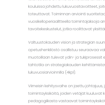
kouluissa johdettu lukuvuositavoitteet, joit
toteuttavat. Toiminnan arviointi suoriteta
vuosikelloperiaalltteella toimintajaksoja 
tavoitekeskustelut, jotka roolittavat yksitt
Valtuustokauden vision ja strategian suunn
opetushenkilöstö osallistuu seuraavaa va
muotoillaan tulevat ydin- ja tukiprosessit 
tahtotila on strategiakauden kehittämista
lukuvuosiarvioinnilla (4kpl).
Viimeisin kehitysvaihe on jaettu johtajuus, j
toimintayksiköitä, joiden vetäjät kuuluvat 
pedagogiikasta vastaavat toimintayksiköt