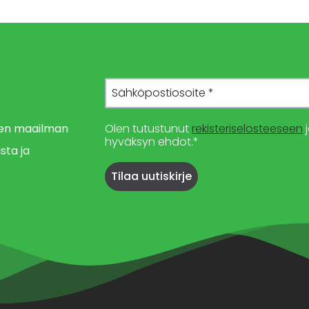
imen maailman
Olen tutustunut
rekisteriselosteeseen
j
hyväksyn ehdot.*
sta ja