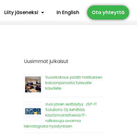
Liity jäseneksi
In English
Ota yhteyttä
Uusimmat julkaisut
Vuosikokous päätti hallituksen
kokoonpanosta tulevalle
kaudelle
Uusi jäsen esittäytyy: JSP-IT
Solutions Oy kehittää
käytännönläheisiä IT-
ratkaisuja avoimia
teknologioita hyödyntäen