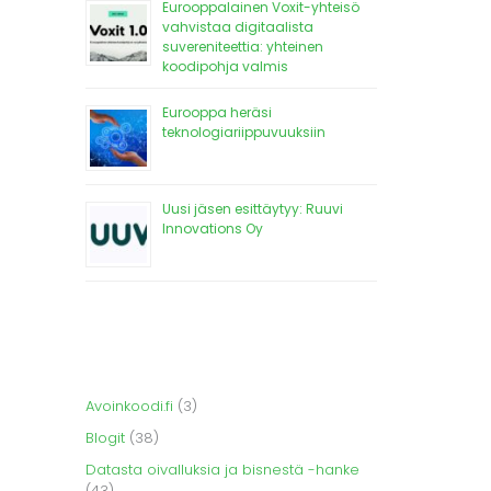
Eurooppalainen Voxit-yhteisö
vahvistaa digitaalista
suvereniteettia: yhteinen
koodipohja valmis
Eurooppa heräsi
teknologiariippuvuuksiin
Uusi jäsen esittäytyy: Ruuvi
Innovations Oy
Avoinkoodi.fi
(3)
Blogit
(38)
Datasta oivalluksia ja bisnestä -hanke
(43)