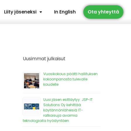
Liity jäseneksi
In English
Ota yhteyttä
Uusimmat julkaisut
Vuosikokous päätti hallituksen
kokoonpanosta tulevalle
kaudelle
Uusi jäsen esittäytyy: JSP-IT
Solutions Oy kehittää
käytännönläheisiä IT-
ratkaisuja avoimia
teknologioita hyödyntäen