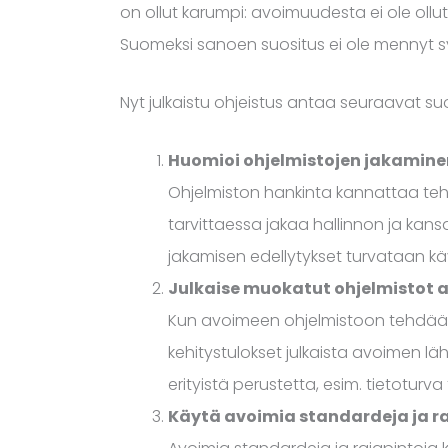
on ollut karumpi: avoimuudesta ei ole ollut
Suomeksi sanoen suositus ei ole mennyt syy
Nyt julkaistu ohjeistus antaa seuraavat su
Huomioi ohjelmistojen jakamine
Ohjelmiston hankinta kannattaa teh
tarvittaessa jakaa hallinnon ja kan
jakamisen edellytykset turvataan k
Julkaise muokatut ohjelmistot av
Kun avoimeen ohjelmistoon tehdään t
kehitystulokset julkaista avoimen läh
erityistä perustetta, esim. tietoturva 
Käytä avoimia standardeja ja r