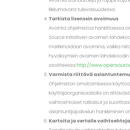
Avoimia standardeja ja rajapintoja
liikkumavara tulevaisuudessa.
Tarkista lisenssin avoimuus
Avointa ohjelmistoa hankittaessa on 
Source Initiativen avoimen lähdekood
markkinoidaan avoimina, vaikka niitä
hyväksymien avoimen lähdekoodin li
osoitteessa
http://www.opensource
Varmista riittävä asiantuntem
Ohjelmiston omatoimisessa käyttöö
käyttäjäorganisaatiolla on riittävä
vaihtoehtoiset ratkaisut ja suoritt
asiantuntijapalvelun hankkiminen on
Kartoita ja vertaile vaihtoehtoj