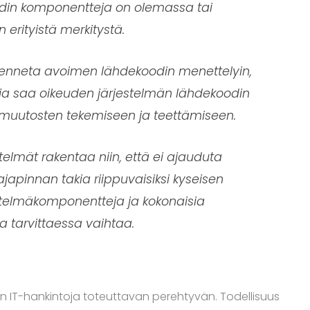
din komponentteja on olemassa tai
 erityistä merkitystä.
 rakenneta avoimen lähdekoodin menettelyin,
ilaaja saa oikeuden järjestelmän lähdekoodin
ämuutosten tekemiseen ja teettämiseen.
stelmät rakentaa niin, että ei ajauduta
rajapinnan takia riippuvaisiksi kyseisen
jestelmäkomponentteja ja kokonaisia
ta tarvittaessa vaihtaa.
aisen IT-hankintoja toteuttavan perehtyvän. Todellisuus