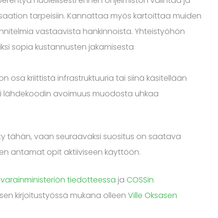
 perehtyä huolellisesti ennen ohjelmiston valintaa ja
saation tarpeisiin. Kannattaa myös kartoittaa muiden
nnitelmia vastaavista hankinnoista. Yhteistyöhön
iksi sopia kustannusten jakamisesta
 osa kriittistä infrastruktuuria tai siinä käsitellään
ettei lähdekoodin avoimuus muodosta uhkaa
äty tähän, vaan seuraavaksi suositus on saatava
n antamat opit aktiiviseen käyttöön.
ovarainministeriön tiedotteessa
ja
COSSin
sen kirjoitustyössä mukana olleen
Ville Oksasen