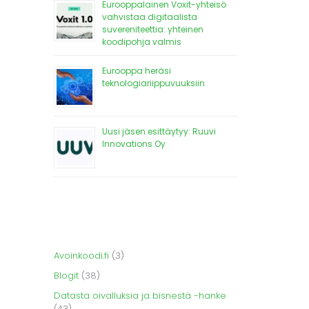
Eurooppalainen Voxit-yhteisö
vahvistaa digitaalista
suvereniteettia: yhteinen
koodipohja valmis
Eurooppa heräsi
teknologiariippuvuuksiin
Uusi jäsen esittäytyy: Ruuvi
Innovations Oy
Avoinkoodi.fi
(3)
Blogit
(38)
Datasta oivalluksia ja bisnestä -hanke
(43)