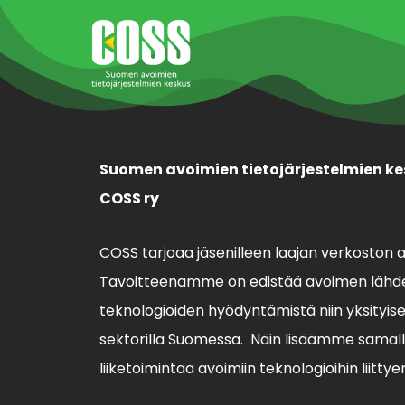
Suomen avoimien tietojärjestelmien ke
COSS ry
COSS tarjoaa jäsenilleen laajan verkoston 
Tavoitteenamme on edistää avoimen lähde
teknologioiden hyödyntämistä niin yksityisell
sektorilla Suomessa. Näin lisäämme sama
liiketoimintaa avoimiin teknologioihin liittye