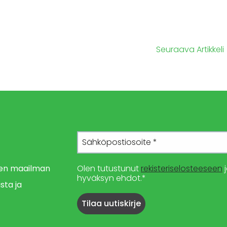
Seuraava Artikkeli
imen maailman
Olen tutustunut
rekisteriselosteeseen
j
hyväksyn ehdot.*
sta ja