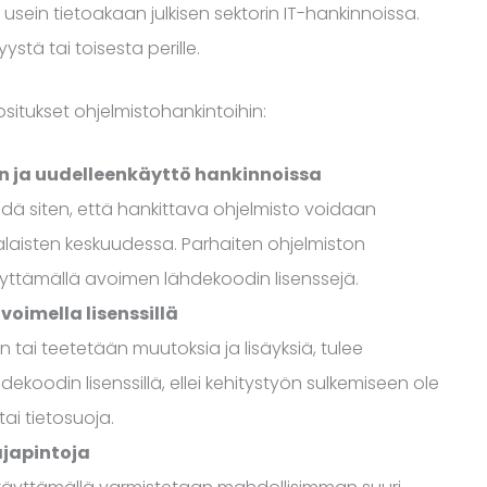
 usein tietoakaan julkisen sektorin IT-hankinnoissa.
stä tai toisesta perille.
ositukset ohjelmistohankintoihin:
n ja uudelleenkäyttö hankinnoissa
dä siten, että hankittava ohjelmisto voidaan
salaisten keskuudessa. Parhaiten ohjelmiston
äyttämällä avoimen lähdekoodin lisenssejä.
oimella lisenssillä
ai teetetään muutoksia ja lisäyksiä, tulee
dekoodin lisenssillä, ellei kehitystyön sulkemiseen ole
tai tietosuoja.
ajapintoja