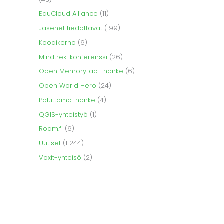
EduCloud Alliance
(11)
Jäsenet tiedottavat
(199)
Koodikerho
(6)
Mindtrek-konferenssi
(26)
Open MemoryLab -hanke
(6)
Open World Hero
(24)
Poluttamo-hanke
(4)
QGIS-yhteistyö
(1)
Roam.fi
(6)
Uutiset
(1 244)
Voxit-yhteisö
(2)