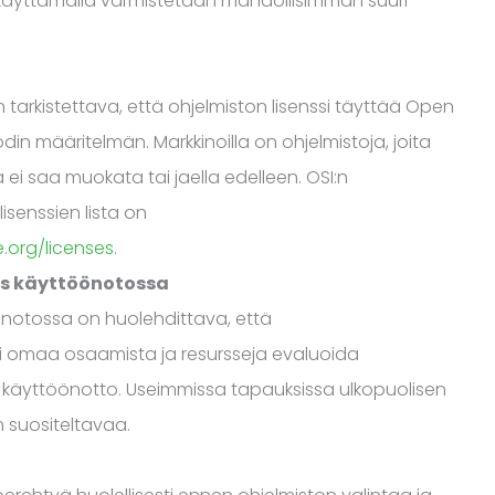
 käyttämällä varmistetaan mahdollisimman suuri
tarkistettava, että ohjelmiston lisenssi täyttää Open
in määritelmän. Markkinoilla on ohjelmistoja, joita
 ei saa muokata tai jaella edelleen. OSI:n
senssien lista on
.org/licenses
.
us käyttöönotossa
notossa on huolehdittava, että
sti omaa osaamista ja resursseja evaluoida
aa käyttöönotto. Useimmissa tapauksissa ulkopuolisen
 suositeltavaa.
a