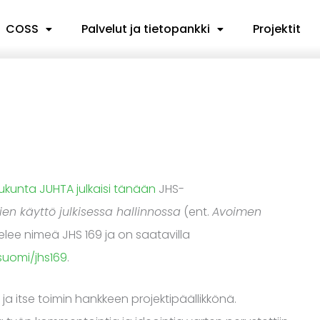
COSS
Palvelut ja tietopankki
Projektit
elukunta JUHTA
julkaisi tänään
JHS-
n käyttö julkisessa hallinnossa
(ent.
Avoimen
telee nimeä JHS 169 ja on saatavilla
/suomi/jhs169
.
ja itse toimin hankkeen projektipäällikkönä.