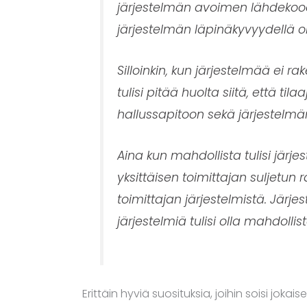
järjestelmän avoimen lähdekoo
järjestelmän läpinäkyvyydellä on
Silloinkin, kun järjestelmää ei
tulisi pitää huolta siitä, että t
hallussapitoon sekä järjestelm
Aina kun mahdollista tulisi järje
yksittäisen toimittajan suljetun 
toimittajan järjestelmistä. Jär
järjestelmiä tulisi olla mahdollis
Erittäin hyviä suosituksia, joihin soisi jok