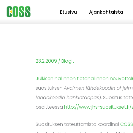
Siirry
Etusivu
Ajankohtaista
sisältöön
23.2.2009
/
Blogit
Julkisen hallinnon tietohallinnon neuvott
suosituksen
Avoimen lähdekoodin ohjelmie
lähdekoodin hankintaopas
). Suositus tot
osoitteessa
http://www.jhs-suositukset.fi
Suosituksen toteuttamista koordinoi
COSS