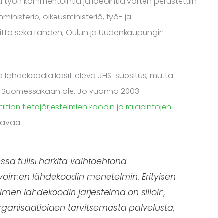
 ja työn kommentointia ja ideointia varten perustettiin
inisteriö, oikeusministeriö, työ- ja
liitto sekä Lahden, Oulun ja Uudenkaupungin
a lähdekoodia käsittelevä JHS-suositus, mutta
i Suomessakaan ole. Jo vuonna 2003
ltion tietojärjestelmien koodin ja rajapintojen
aavaa:
essa tulisi harkita vaihtoehtona
voimen lähdekoodin menetelmin. Erityisen
men lähdekoodin järjestelmä on silloin,
rganisaatioiden tarvitsemasta palvelusta,