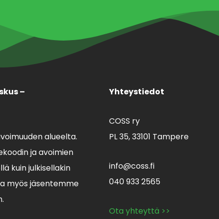
skus –
Yhteystiedot
COSS ry
avoimuuden alueelta.
PL 35,
33101 Tampere
koodin ja avoimien
info@coss.fi
ä kuin julkisellakin
040 933 2565
lla myös jäsentemme
n.
Ota yhteyttä >>