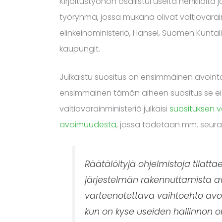
Kirjoitustyöhön osallistui useita henkilöitä
työryhmä, jossa mukana olivat valtiovarainm
elinkeinoministeriö, Hansel, Suomen Kunta
kaupungit.
Julkaistu suositus on ensimmäinen avoint
ensimmäinen tämän aiheen suositus se e
valtiovarainministeriö julkaisi
suosituksen va
avoimuudesta
, jossa todetaan mm. seur
Räätälöityjä ohjelmistoja tilatta
järjestelmän rakennuttamista a
varteenotettava vaihtoehto avoi
kun on kyse useiden hallinnon o