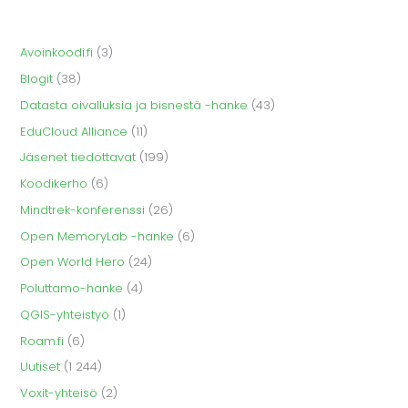
Avoinkoodi.fi
(3)
Blogit
(38)
Datasta oivalluksia ja bisnestä -hanke
(43)
EduCloud Alliance
(11)
Jäsenet tiedottavat
(199)
Koodikerho
(6)
Mindtrek-konferenssi
(26)
Open MemoryLab -hanke
(6)
Open World Hero
(24)
Poluttamo-hanke
(4)
QGIS-yhteistyö
(1)
Roam.fi
(6)
Uutiset
(1 244)
Voxit-yhteisö
(2)