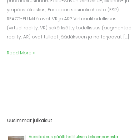
päärahoituslähde: Etelä-Savon elinkeino-, liikenne- ja
ympäristökeskus, Euroopan sosiaalirahasto (ESR)
REACT-EU Mitä ovat VR ja AR? Virtuaalitodellisuus
(virtual reality, VR) sekä lisätty todellisuus (augmented
reality, AR) ovat tulleet jäädäkseen ja ne tarjoavat […]
Read More »
Uusimmat julkaisut
Vuosikokous päätti hallituksen kokoonpanosta