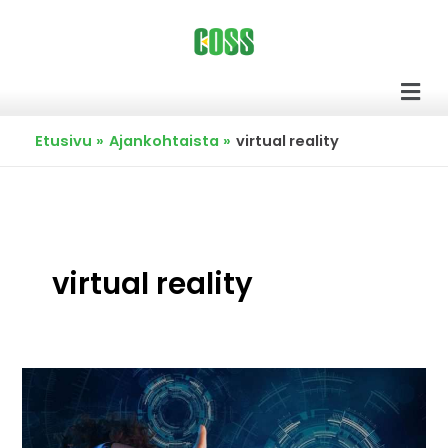
Siirry
sisältöön
Men
Etusivu
Ajankohtaista
virtual reality
virtual reality
Avoimen
lähdekoodin
työkalut