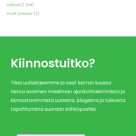
Uutiset
(1 244)
Voxit-yhteisö
(2)
Kiinnostuitko?
Tilaa uutiskirjeemme ja saat kerran kuussa
tietoa avoimen maailman ajankohtaisimmista ja
kiinnostavimmista uutisista, blogeista ja tulevista
tapahtumista suoraan sähköpostiisi.