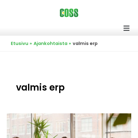
Siirry
sisältöön
Men
Etusivu
Ajankohtaista
valmis erp
valmis erp
Avoin.Systems
esittelee
uuden