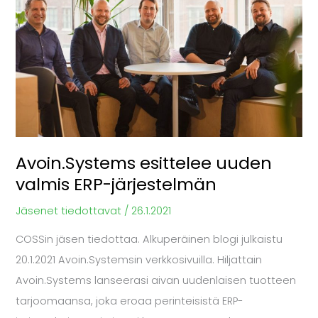
valmis
ERP-
järjestelmän
Avoin.Systems esittelee uuden
valmis ERP-järjestelmän
Jäsenet tiedottavat
/
26.1.2021
COSSin jäsen tiedottaa. Alkuperäinen blogi julkaistu
20.1.2021 Avoin.Systemsin verkkosivuilla. Hiljattain
Avoin.Systems lanseerasi aivan uudenlaisen tuotteen
tarjoomaansa, joka eroaa perinteisistä ERP-