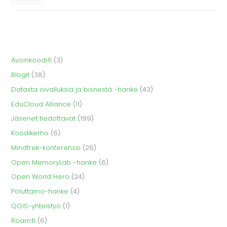
Avoinkoodi.fi
(3)
Blogit
(38)
Datasta oivalluksia ja bisnestä -hanke
(43)
EduCloud Alliance
(11)
Jäsenet tiedottavat
(199)
Koodikerho
(6)
Mindtrek-konferenssi
(26)
Open MemoryLab -hanke
(6)
Open World Hero
(24)
Poluttamo-hanke
(4)
QGIS-yhteistyö
(1)
Roam.fi
(6)