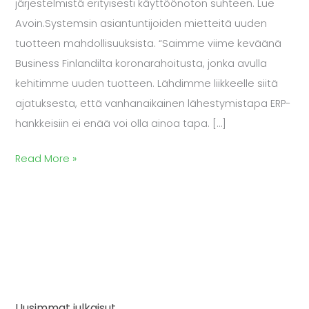
järjestelmistä erityisesti käyttöönoton suhteen. Lue
Avoin.Systemsin asiantuntijoiden mietteitä uuden
tuotteen mahdollisuuksista. “Saimme viime keväänä
Business Finlandilta koronarahoitusta, jonka avulla
kehitimme uuden tuotteen. Lähdimme liikkeelle siitä
ajatuksesta, että vanhanaikainen lähestymistapa ERP-
hankkeisiin ei enää voi olla ainoa tapa. […]
Read More »
Uusimmat julkaisut