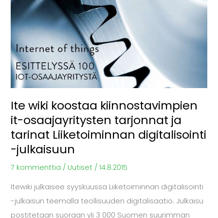
digitalisointi
-
julkaisuun
Ite wiki koostaa kiinnostavimpien
it-osaajayritysten tarjonnat ja
tarinat Liiketoiminnan digitalisointi
-julkaisuun
7 kommenttia
/
Uutiset
/
14.8.2015
Itewiki julkaisee syyskuussa Liiketoiminnan digitalisointi
-julkaisun teemalla teollisuuden digitalisaatio. Julkaisu
postitetaan suoraan yli 3 000 Suomen suurimman