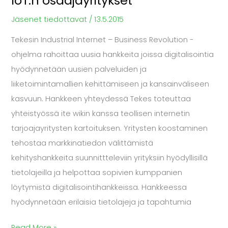
IoT:n osaajayritykset
Jäsenet tiedottavat
/
13.5.2015
Tekesin Industrial Internet – Business Revolution -
ohjelma rahoittaa uusia hankkeita joissa digitalisointia
hyödynnetään uusien palveluiden ja
liiketoimintamallien kehittämiseen ja kansainväliseen
kasvuun. Hankkeen yhteydessä Tekes toteuttaa
yhteistyössä ite wikin kanssa teollisen internetin
tarjoajayritysten kartoituksen. Yritysten koostaminen
tehostaa markkinatiedon välittämistä
kehityshankkeita suunnittteleviin yrityksiin hyödyllisillä
tietolajeilla ja helpottaa sopivien kumppanien
löytymistä digitalisointihankkeissa. Hankkeessa
hyödynnetään erilaisia tietolajeja ja tapahtumia
Read More »