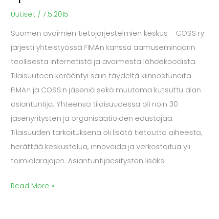
Uutiset
/
7.5.2015
Suomen avoimien tietojärjestelmien keskus – COSS ry
järjesti yhteistyössä FIMAn kanssa aamuseminaarin
teollisesta internetistä ja avoimesta lähdekoodista.
Tilaisuuteen kerääntyi salin täydeltä kiinnostuneita
FIMAn ja COSS:n jäseniä sekä muutama kutsuttu alan
asiantuntija. Yhteensä tilaisuudessa oli noin 30
jäsenyritysten ja organisaatioiden edustajaa.
Tilaisuuden tarkoituksena oli lisätä tietoutta aiheesta,
herättää keskustelua, innovoida ja verkostoitua yli
toimialarajojen. Asiantuntijaesitysten lisäksi
Read More »