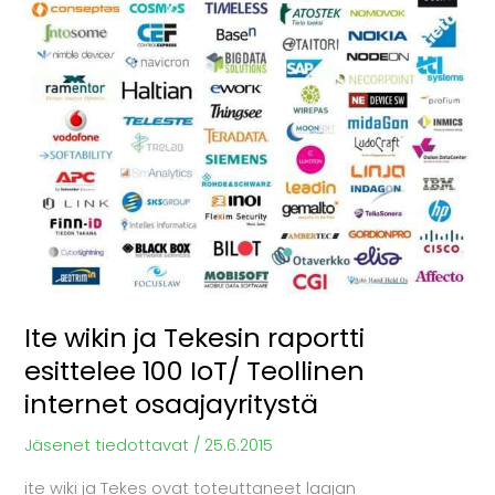
Tekesin
raportti
esittelee
100
IoT/
Teollinen
internet
osaajayritystä
Ite wikin ja Tekesin raportti
esittelee 100 IoT/ Teollinen
internet osaajayritystä
Jäsenet tiedottavat
/
25.6.2015
ite wiki ja Tekes ovat toteuttaneet laajan