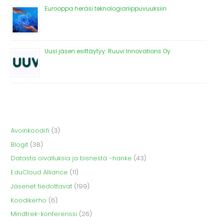
Eurooppa heräsi teknologiariippuvuuksiin
Uusi jäsen esittäytyy: Ruuvi Innovations Oy
Avoinkoodi.fi
(3)
Blogit
(38)
Datasta oivalluksia ja bisnestä -hanke
(43)
EduCloud Alliance
(11)
Jäsenet tiedottavat
(199)
Koodikerho
(6)
Mindtrek-konferenssi
(26)