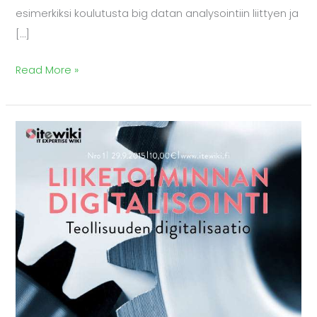
esimerkiksi koulutusta big datan analysointiin liittyen ja
[…]
Read More »
Ite
wiki
koostaa
kiinnostavimpien
it-
osaajayritysten
tarjonnat
ja
tarinat
Liiketoiminnan