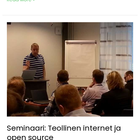
Seminaari:
Teollinen
internet
ja
open
source
Seminaari: Teollinen internet ja
open source