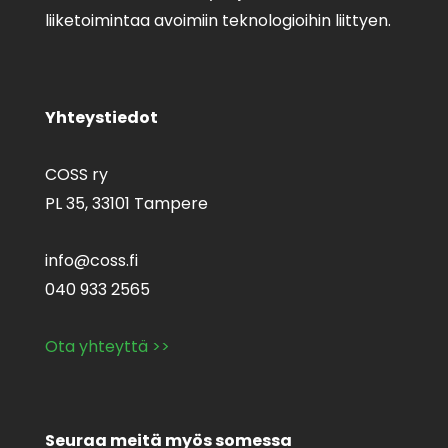
liiketoimintaa avoimiin teknologioihin liittyen.
Yhteystiedot
COSS ry
PL 35,
33101 Tampere
info@coss.fi
040 933 2565
Ota yhteyttä >>
Seuraa meitä myös somessa