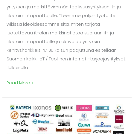
yrityksen ja merkittävimmän teollisuusyrityksen it- ja
liiketoimintapäättäjälle. “Teemme paljon työtä ite
wikissä ideoidessamme sitä, miten tarjota
luotettavaa it-alan markkinatietoa suoraan it- ja
liiketoimintapäättäjille ja aktivoida yrityksiä
kehityshankkeisiin.” Julkaisun pääjuttuna esitellään
Suomen kaikki IoT / Teollinen internet -tarjoajayritykset.
Julkaisulla
Read More »
Ite
wikin
ja