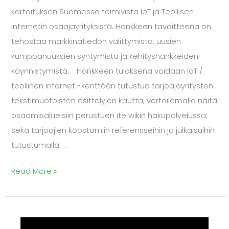
kartoituksen Suomessa toimivista IoT ja Teollisen
internetin osaajayrityksistä. Hankkeen tavoitteena on
tehostaa markkinatiedon välittymistä, uusien
kumppanuuksien syntymistä ja kehityshankkeiden
käynnistymistä. . Hankkeen tuloksena voidaan IoT /
teollinen internet -kenttään tutustua tarjoajayritysten
tekstimuotoisten esittelyjen kautta, vertailemalla näitä
osaamisalueisiin perustuen ite wikin hakupalvelussa,
sekä tarjoajien koostamiin referensseihin ja julkaisuihin
tutustumalla. .
Read More »
Tekesin