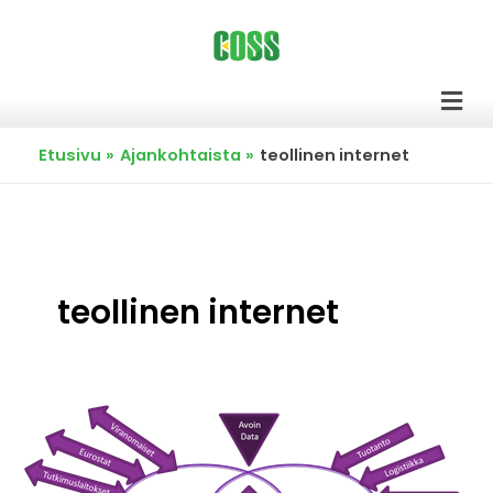
Siirry
sisältöön
Men
Etusivu
Ajankohtaista
teollinen internet
teollinen internet
Ajankohtaista
Big
Data