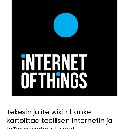
ja
ite
wikin
hanke
kartoittaa
teollisen
internetin
ja
IoT:n
osaajayritykset
Tekesin ja ite wikin hanke
kartoittaa teollisen internetin ja