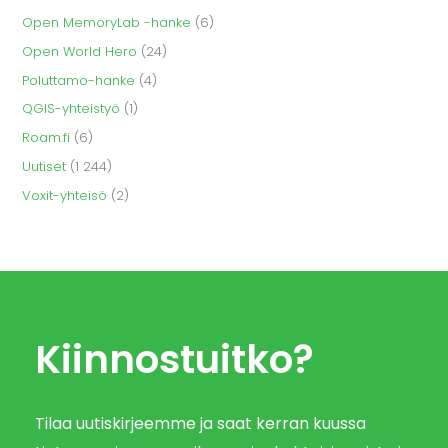
Open MemoryLab -hanke
(6)
Open World Hero
(24)
Poluttamo-hanke
(4)
QGIS-yhteistyö
(1)
Roam.fi
(6)
Uutiset
(1 244)
Voxit-yhteisö
(2)
Kiinnostuitko?
Tilaa uutiskirjeemme ja saat kerran kuussa