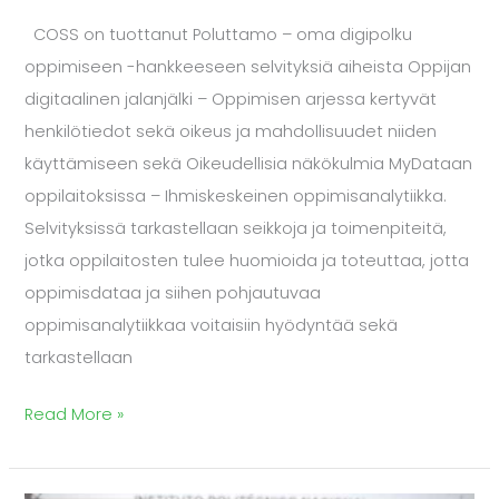
selvityksiä
COSS on tuottanut Poluttamo – oma digipolku
julkaistu
oppimiseen -hankkeeseen selvityksiä aiheista Oppijan
digitaalinen jalanjälki – Oppimisen arjessa kertyvät
henkilötiedot sekä oikeus ja mahdollisuudet niiden
käyttämiseen sekä Oikeudellisia näkökulmia MyDataan
oppilaitoksissa – Ihmiskeskeinen oppimisanalytiikka.
Selvityksissä tarkastellaan seikkoja ja toimenpiteitä,
jotka oppilaitosten tulee huomioida ja toteuttaa, jotta
oppimisdataa ja siihen pohjautuvaa
oppimisanalytiikkaa voitaisiin hyödyntää sekä
tarkastellaan
Read More »