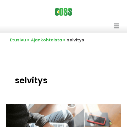
Siirry
sisältöön
Men
Etusivu
Ajankohtaista
selvitys
selvitys
COSS
on
julkaissut