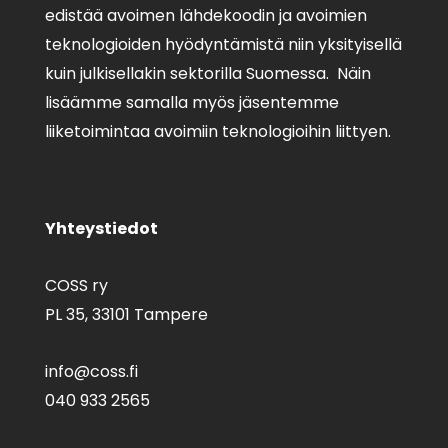
edistää avoimen lähdekoodin ja avoimien
teknologioiden hyödyntämistä niin yksityisellä
kuin julkisellakin sektorilla Suomessa. Näin
lisäämme samalla myös jäsentemme
liiketoimintaa avoimiin teknologioihin liittyen.
Yhteystiedot
COSS ry
PL 35,
33101 Tampere
info@coss.fi
040 933 2565