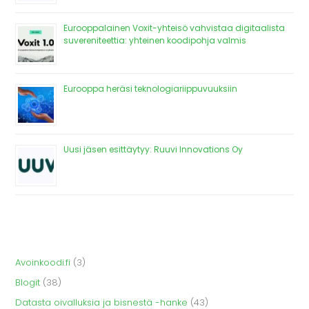
Eurooppalainen Voxit-yhteisö vahvistaa digitaalista
suvereniteettia: yhteinen koodipohja valmis
Eurooppa heräsi teknologiariippuvuuksiin
Uusi jäsen esittäytyy: Ruuvi Innovations Oy
Avoinkoodi.fi
(3)
Blogit
(38)
Datasta oivalluksia ja bisnestä -hanke
(43)