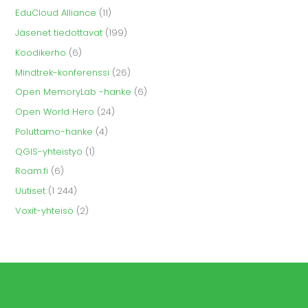
EduCloud Alliance
(11)
Jäsenet tiedottavat
(199)
Koodikerho
(6)
Mindtrek-konferenssi
(26)
Open MemoryLab -hanke
(6)
Open World Hero
(24)
Poluttamo-hanke
(4)
QGIS-yhteistyö
(1)
Roam.fi
(6)
Uutiset
(1 244)
Voxit-yhteisö
(2)