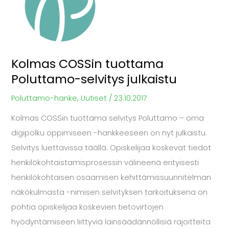
tuottama
Poluttamo-
selvitys
julkaistu
Kolmas COSSin tuottama
Poluttamo-selvitys julkaistu
Poluttamo-hanke
,
Uutiset
/
23.10.2017
Kolmas COSSin tuottama selvitys Poluttamo – oma
digipolku oppimiseen -hankkeeseen on nyt julkaistu.
Selvitys luettavissa täällä. Opiskelijaa koskevat tiedot
henkilökohtaistamisprosessin välineenä erityisesti
henkilökohtaisen osaamisen kehittämissuunnitelman
näkökulmasta -nimisen selvityksen tarkoituksena on
pohtia opiskelijaa koskevien tietovirtojen
hyödyntämiseen liittyviä lainsäädännöllisiä rajoitteita