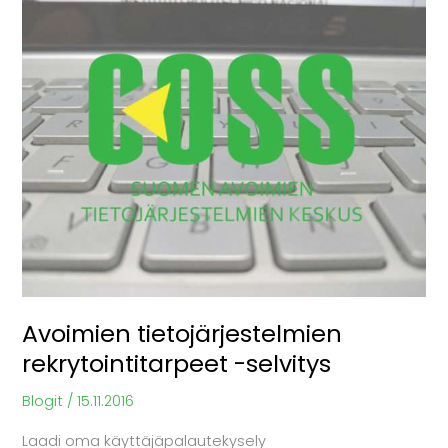
Avoimien
tietojärjestelmien
rekrytointitarpeet
-
selvitys
Avoimien tietojärjestelmien
rekrytointitarpeet -selvitys
Blogit
/
15.11.2016
Laadi oma käyttäjäpalautekysely