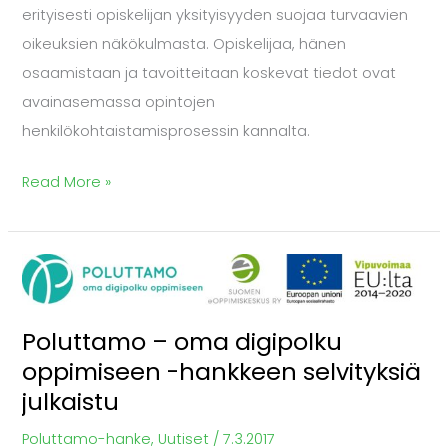
erityisesti opiskelijan yksityisyyden suojaa turvaavien
oikeuksien näkökulmasta. Opiskelijaa, hänen
osaamistaan ja tavoitteitaan koskevat tiedot ovat
avainasemassa opintojen
henkilökohtaistamisprosessin kannalta.
Read More »
Poluttamo
–
oma
Poluttamo – oma digipolku
digipolku
oppimiseen -hankkeen selvityksiä
oppimiseen
julkaistu
-
Poluttamo-hanke
,
Uutiset
/
7.3.2017
hankkeen