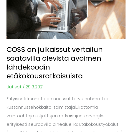
vertailun
saatavilla
olevista
avoimen
lähdekoodin
COSS on julkaissut vertailun
etäkokousratkaisuista
saatavilla olevista avoimen
lähdekoodin
etäkokousratkaisuista
Uutiset
/
29.3.2021
Erityisesti kunnista on noussut tarve hahmottaa
kustannustehokkaita, toimittajalukottomia
vaihtoehtoja suljettujen ratkaisujen korvaajiksi
erityisesti seuraavilla aihealueilla: Etäkokoustyökalut