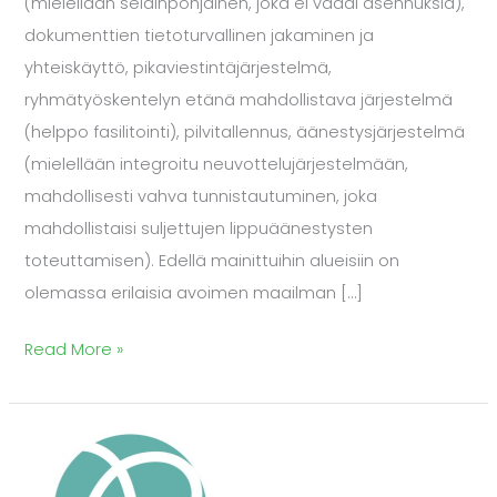
(mielellään selainpohjainen, joka ei vaadi asennuksia),
dokumenttien tietoturvallinen jakaminen ja
yhteiskäyttö, pikaviestintäjärjestelmä,
ryhmätyöskentelyn etänä mahdollistava järjestelmä
(helppo fasilitointi), pilvitallennus, äänestysjärjestelmä
(mielellään integroitu neuvottelujärjestelmään,
mahdollisesti vahva tunnistautuminen, joka
mahdollistaisi suljettujen lippuäänestysten
toteuttamisen). Edellä mainittuihin alueisiin on
olemassa erilaisia avoimen maailman […]
Read More »
Kolmas
COSSin