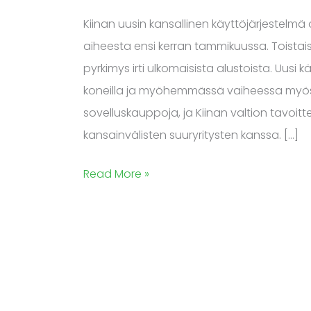
käyttöjärjestelmä
Kiinan uusin kansallinen käyttöjärjestelmä 
lokakuussa
aiheesta ensi kerran tammikuussa. Toistai
pyrkimys irti ulkomaisista alustoista. Uusi
koneilla ja myöhemmässä vaiheessa myös m
sovelluskauppoja, ja Kiinan valtion tavoitte
kansainvälisten suuryritysten kanssa. […]
Read More »