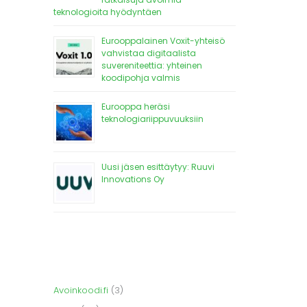
teknologioita hyödyntäen
Eurooppalainen Voxit-yhteisö
vahvistaa digitaalista
suvereniteettia: yhteinen
koodipohja valmis
Eurooppa heräsi
teknologiariippuvuuksiin
Uusi jäsen esittäytyy: Ruuvi
Innovations Oy
Avoinkoodi.fi
(3)