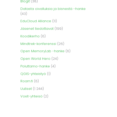
Blogit
(38)
Datasta oivalluksia ja bisnestä -hanke
(43)
EduCloud Alliance
(11)
Jäsenet tiedottavat
(199)
Koodikerho
(6)
Mindtrek-konferenssi
(26)
Open MemoryLab -hanke
(6)
Open World Hero
(24)
Poluttamo-hanke
(4)
QGIS-yhteistyö
(1)
Roam.fi
(6)
Uutiset
(1 244)
Voxit-yhteisö
(2)