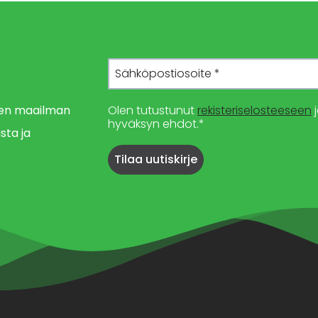
imen maailman
Olen tutustunut
rekisteriselosteeseen
j
hyväksyn ehdot.*
sta ja