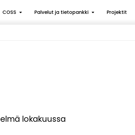
COSS
Palvelut ja tietopankki
Projektit
stelmä lokakuussa