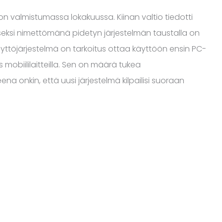
on valmistumassa lokakuussa. Kiinan valtio tiedotti
seksi nimettömänä pidetyn järjestelmän taustalla on
 käyttöjärjestelmä on tarkoitus ottaa käyttöön ensin PC-
obiililaitteilla. Sen on määrä tukea
ena onkin, että uusi järjestelmä kilpailisi suoraan