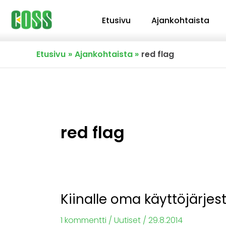
Siirry
Etusivu
Ajankohtaista
sisältöön
Etusivu
Ajankohtaista
red flag
red flag
Kiinalle oma käyttöjärje
Kiinalle
oma
1 kommentti
/
Uutiset
/
29.8.2014