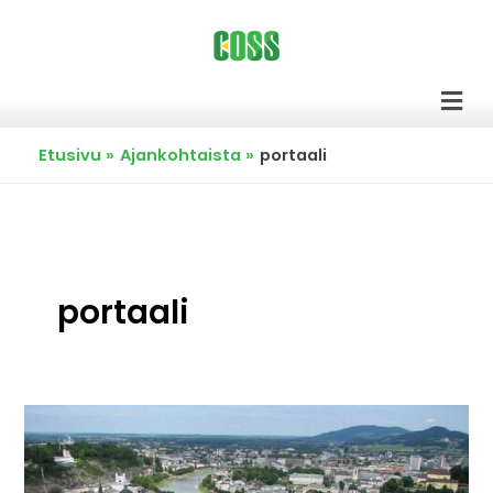
Siirry
sisältöön
Men
Etusivu
Ajankohtaista
portaali
portaali
Itävallassa
avattu
avoimen