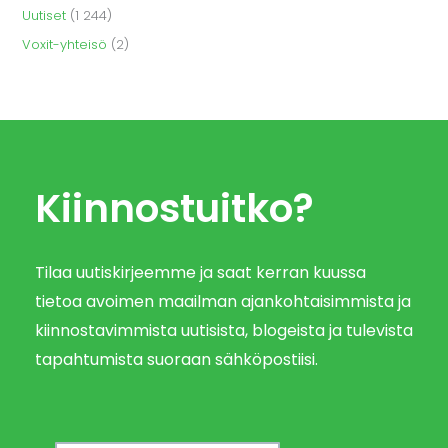
Uutiset
(1 244)
Voxit-yhteisö
(2)
Kiinnostuitko?
Tilaa uutiskirjeemme ja saat kerran kuussa
tietoa avoimen maailman ajankohtaisimmista ja
kiinnostavimmista uutisista, blogeista ja tulevista
tapahtumista suoraan sähköpostiisi.