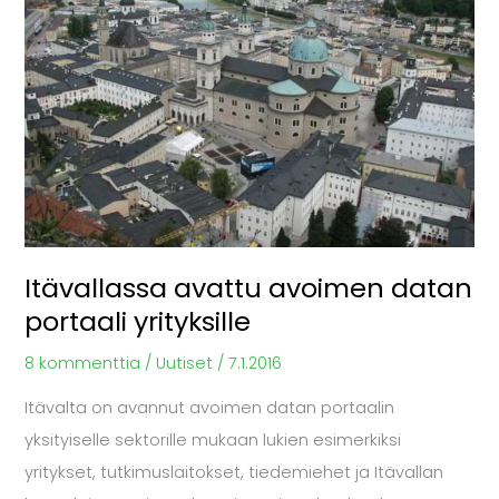
datan
portaali
yrityksille
Itävallassa avattu avoimen datan
portaali yrityksille
8 kommenttia
/
Uutiset
/
7.1.2016
Itävalta on avannut avoimen datan portaalin
yksityiselle sektorille mukaan lukien esimerkiksi
yritykset, tutkimuslaitokset, tiedemiehet ja Itävallan