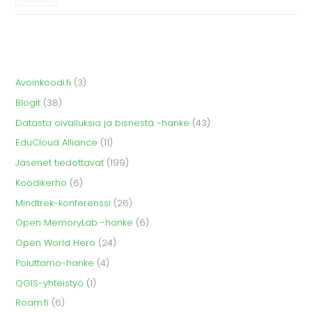
Avoinkoodi.fi
(3)
Blogit
(38)
Datasta oivalluksia ja bisnestä -hanke
(43)
EduCloud Alliance
(11)
Jäsenet tiedottavat
(199)
Koodikerho
(6)
Mindtrek-konferenssi
(26)
Open MemoryLab -hanke
(6)
Open World Hero
(24)
Poluttamo-hanke
(4)
QGIS-yhteistyö
(1)
Roam.fi
(6)