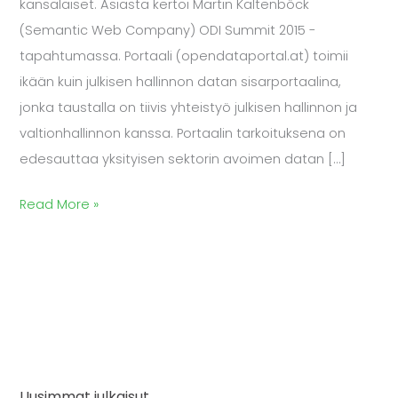
kansalaiset. Asiasta kertoi Martin Kaltenböck
(Semantic Web Company) ODI Summit 2015 -
tapahtumassa. Portaali (opendataportal.at) toimii
ikään kuin julkisen hallinnon datan sisarportaalina,
jonka taustalla on tiivis yhteistyö julkisen hallinnon ja
valtionhallinnon kanssa. Portaalin tarkoituksena on
edesauttaa yksityisen sektorin avoimen datan […]
Read More »
Uusimmat julkaisut