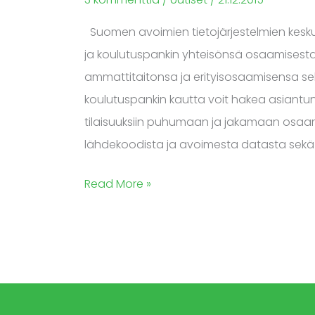
Suomen avoimien tietojärjestelmien keskus
ja koulutuspankin yhteisönsä osaamisesta.
ammattitaitonsa ja erityisosaamisensa sekä
koulutuspankin kautta voit hakea asiantuntija
tilaisuuksiin puhumaan ja jakamaan osaam
lähdekoodista ja avoimesta datasta sekä
Read More »