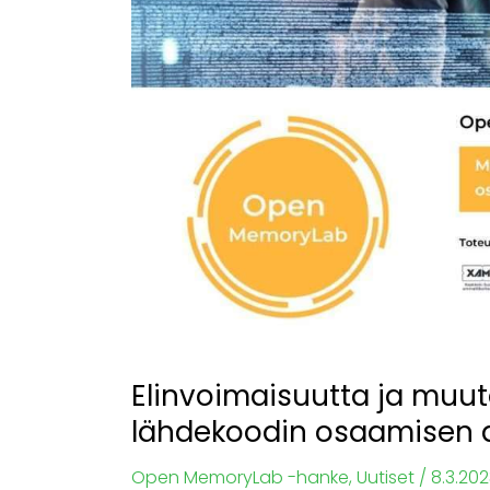
muutoskyvykkyyttä
avoimen
lähdekoodin
osaamisen
avulla
Etelä-
Savoon
Elinvoimaisuutta ja muu
lähdekoodin osaamisen a
Open MemoryLab -hanke
,
Uutiset
/
8.3.20