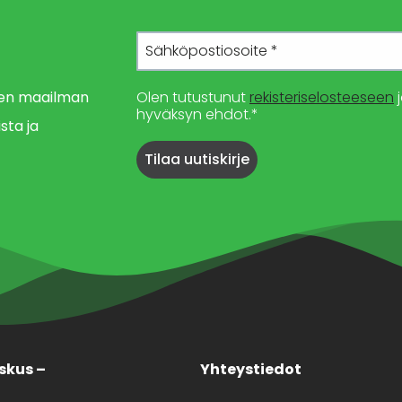
imen maailman
Olen tutustunut
rekisteriselosteeseen
j
hyväksyn ehdot.*
sta ja
skus –
Yhteystiedot