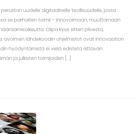
ustan uudelle digitaaliselle teollisuudelle, jossa
issä se parhaiten toimii – innovoimaan, muuttamaan
ääräämisoikeutta. Olipa kyse sitten pilvestä,
:sta, avoimen lähdekoodin ohjelmistot ovat innovaation
in hyödyntämistä ei vielä edistetä riittävän
män ja julkisten toimijoiden […]