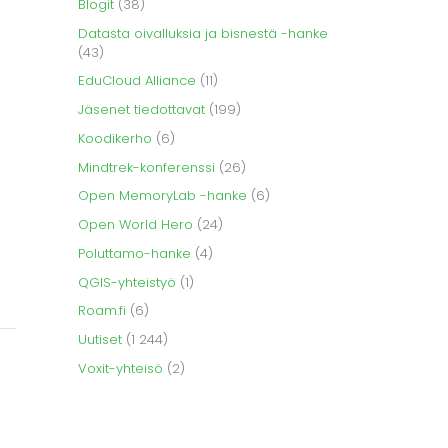
Blogit
(38)
Datasta oivalluksia ja bisnestä -hanke
(43)
EduCloud Alliance
(11)
Jäsenet tiedottavat
(199)
Koodikerho
(6)
Mindtrek-konferenssi
(26)
Open MemoryLab -hanke
(6)
Open World Hero
(24)
Poluttamo-hanke
(4)
QGIS-yhteistyö
(1)
Roam.fi
(6)
Uutiset
(1 244)
Voxit-yhteisö
(2)