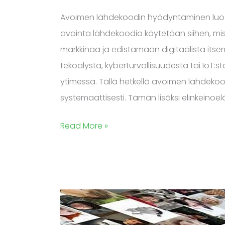
Avoimen lähdekoodin hyödyntäminen luo per
avointa lähdekoodia käytetään siihen, m
markkinaa ja edistämään digitaalista itsem
tekoälystä, kyberturvallisuudesta tai IoT
ytimessä. Tällä hetkellä avoimen lähdekood
systemaattisesti. Tämän lisäksi elinkeinoelä
Read More »
Asiantuntija-
ja