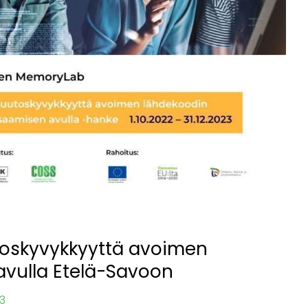
toskyvykkyyttä avoimen
vulla Etelä-Savoon
23