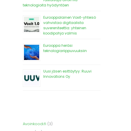
teknologioita hyödyntäen
Eurooppalainen Voxit-yhteisö
vahvistaa digitaalista
suvereniteettia: yhteinen
koodipohja valmis
Eurooppa heräsi
teknologiariippuvuuksiin
Uusi jäsen esittäytyy: Ruuvi
Innovations Oy
Avoinkoodi.fi
(3)