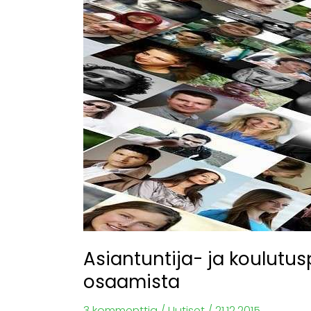
koulutuspankki
koostaa
COSS:n
yhteisön
osaamista
Asiantuntija- ja koulutu
osaamista
3 kommenttia
/
Uutiset
/
21.12.2015