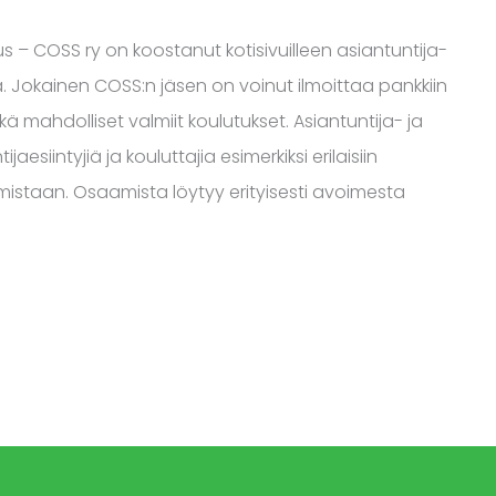
 – COSS ry on koostanut kotisivuilleen asiantuntija-
 Jokainen COSS:n jäsen on voinut ilmoittaa pankkiin
 mahdolliset valmiit koulutukset. Asiantuntija- ja
esiintyjiä ja kouluttajia esimerkiksi erilaisiin
istaan. Osaamista löytyy erityisesti avoimesta