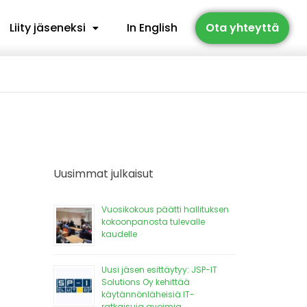
Liity jäseneksi
In English
Ota yhteyttä
Uusimmat julkaisut
Vuosikokous päätti hallituksen
kokoonpanosta tulevalle
kaudelle
Uusi jäsen esittäytyy: JSP-IT
Solutions Oy kehittää
käytännönläheisiä IT-
ratkaisuja avoimia