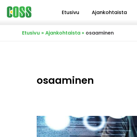
Siirry
Etusivu
Ajankohtaista
sisältöön
Etusivu
Ajankohtaista
osaaminen
osaaminen
Elinvoimaisuutta
ja