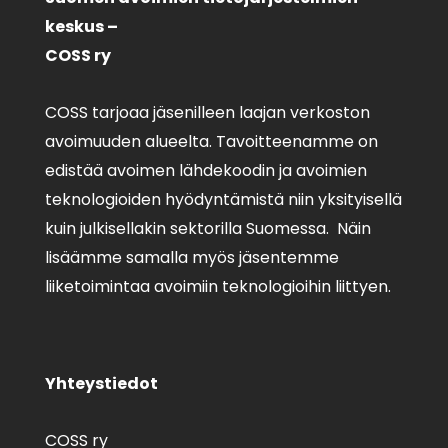
keskus –
COSS ry
COSS tarjoaa jäsenilleen laajan verkoston
avoimuuden alueelta. Tavoitteenamme on
edistää avoimen lähdekoodin ja avoimien
teknologioiden hyödyntämistä niin yksityisellä
kuin julkisellakin sektorilla Suomessa. Näin
lisäämme samalla myös jäsentemme
liiketoimintaa avoimiin teknologioihin liittyen.
Yhteystiedot
COSS ry