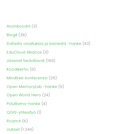
Avoinkoodi.fi
(3)
Blogit
(38)
Datasta oivalluksia ja bisnestä -hanke
(43)
EduCloud Alliance
(11)
Jäsenet tiedottavat
(199)
Koodikerho
(6)
Mindtrek-konferenssi
(26)
Open MemoryLab -hanke
(6)
Open World Hero
(24)
Poluttamo-hanke
(4)
QGIS-yhteistyö
(1)
Roam.fi
(6)
Uutiset
(1 244)