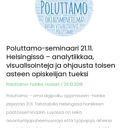
Helsingissä
–
analytiikkaa,
visualisointeja
ja
Poluttamo-seminaari 21.11.
ohjausta
Helsingissä – analytiikkaa,
toisen
visualisointeja ja ohjausta toisen
asteen
asteen opiskelijan tueksi
opiskelijan
tueksi
Poluttamo-hanke
,
Uutiset
/
29.10.2018
Poluttamo – oma digipolku oppimiseen -hanke
järjestää 21.11. Taitotalolla Helsingissä hankkeen
päätösseminaarin. Luvassa on sekä
asiantuntijapuheenvuoroja että työpajoja, aiheina