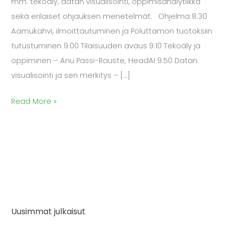
mm. tekoäly, datan visualisointi, oppimisanalytiikka
sekä erilaiset ohjauksen menetelmät. Ohjelma 8.30
Aamukahvi, ilmoittautuminen ja Poluttamon tuotoksiin
tutustuminen 9.00 Tilaisuuden avaus 9.10 Tekoäly ja
oppiminen – Anu Passi-Rauste, HeadAI 9.50 Datan
visualisointi ja sen merkitys – […]
Read More »
Uusimmat julkaisut