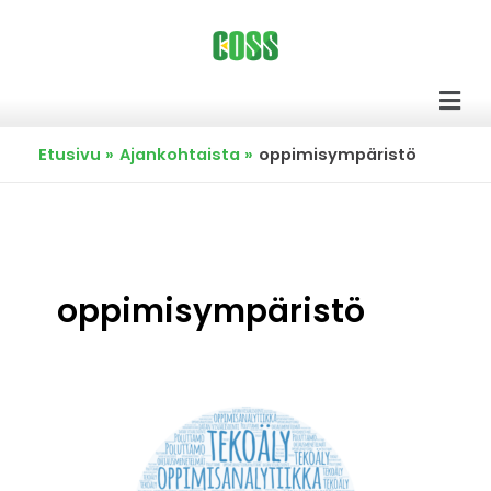
Siirry
sisältöön
Men
Etusivu
Ajankohtaista
oppimisympäristö
oppimisympäristö
Poluttamo-
seminaari
21.11.