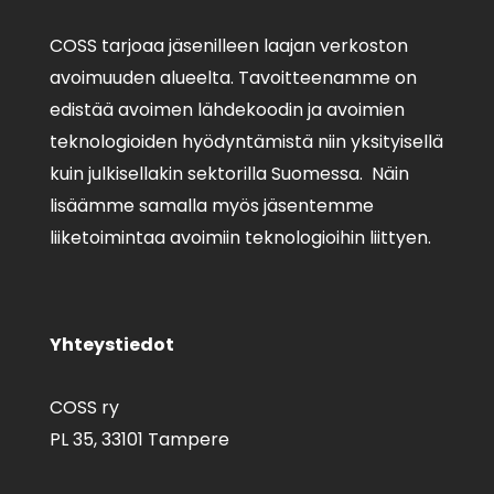
COSS tarjoaa jäsenilleen laajan verkoston
avoimuuden alueelta. Tavoitteenamme on
edistää avoimen lähdekoodin ja avoimien
teknologioiden hyödyntämistä niin yksityisellä
kuin julkisellakin sektorilla Suomessa. Näin
lisäämme samalla myös jäsentemme
liiketoimintaa avoimiin teknologioihin liittyen.
Yhteystiedot
COSS ry
PL 35,
33101 Tampere