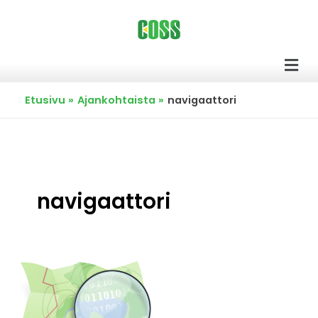
Siirry
sisältöön
Men
Etusivu
Ajankohtaista
navigaattori
navigaattori
Avoimen
datan
OpenStreetMap