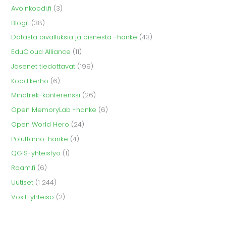
Avoinkoodi.fi
(3)
Blogit
(38)
Datasta oivalluksia ja bisnestä -hanke
(43)
EduCloud Alliance
(11)
Jäsenet tiedottavat
(199)
Koodikerho
(6)
Mindtrek-konferenssi
(26)
Open MemoryLab -hanke
(6)
Open World Hero
(24)
Poluttamo-hanke
(4)
QGIS-yhteistyö
(1)
Roam.fi
(6)
Uutiset
(1 244)
Voxit-yhteisö
(2)