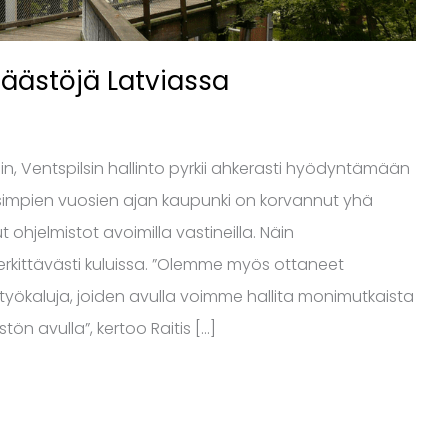
säästöjä Latviassa
 Ventspilsin hallinto pyrkii ahkerasti hyödyntämään
meisimpien vuosien ajan kaupunki on korvannut yhä
ohjelmistot avoimilla vastineilla. Näin
kittävästi kuluissa. ”Olemme myös ottaneet
yökaluja, joiden avulla voimme hallita monimutkaista
tön avulla”, kertoo Raitis […]