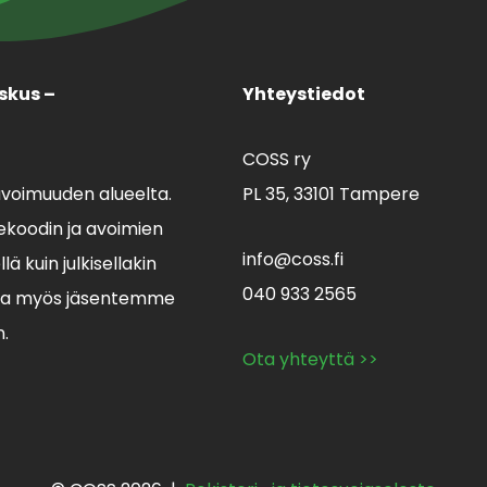
skus –
Yhteystiedot
COSS ry
avoimuuden alueelta.
PL 35,
33101 Tampere
koodin ja avoimien
info@coss.fi
ä kuin julkisellakin
040 933 2565
lla myös jäsentemme
n.
Ota yhteyttä >>