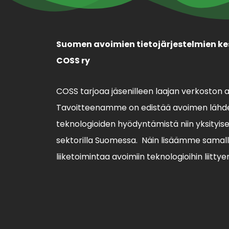
Suomen avoimien tietojärjestelmien ke
COSS ry
COSS tarjoaa jäsenilleen laajan verkoston 
Tavoitteenamme on edistää avoimen lähde
teknologioiden hyödyntämistä niin yksityisell
sektorilla Suomessa. Näin lisäämme sama
liiketoimintaa avoimiin teknologioihin liittye