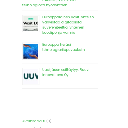
teknologioita hyödyntäen
Eurooppalainen Voxit-yhteisö
vahvistaa digitaalista
suvereniteettia: yhteinen
koodipohja valmis
Eurooppa heräsi
teknologiariippuvuuksiin
Uusi jäsen esittäytyy: Ruuvi
Innovations Oy
Avoinkoodi.fi
(3)