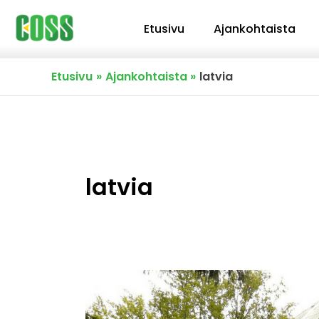
Siirry
Etusivu
Ajankohtaista
sisältöön
Etusivu
Ajankohtaista
latvia
latvia
Avoimella
lähdekoodilla