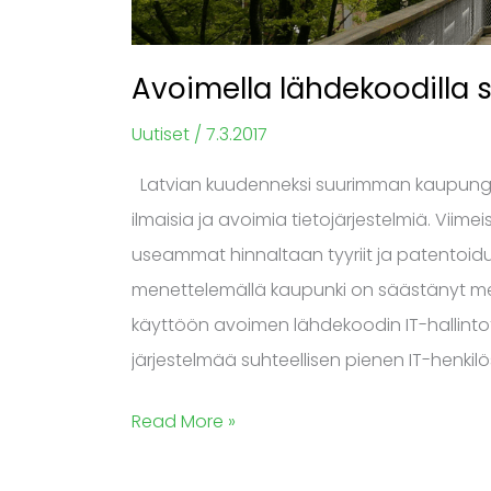
Avoimella lähdekoodilla 
Uutiset
/
7.3.2017
Latvian kuudenneksi suurimman kaupungin,
ilmaisia ja avoimia tietojärjestelmiä. Vii
useammat hinnaltaan tyyriit ja patentoidut 
menettelemällä kaupunki on säästänyt mer
käyttöön avoimen lähdekoodin IT-hallintot
järjestelmää suhteellisen pienen IT-henkilös
Read More »