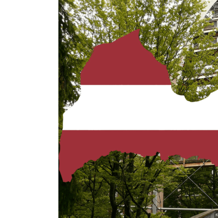
säästöjä
Latviassa