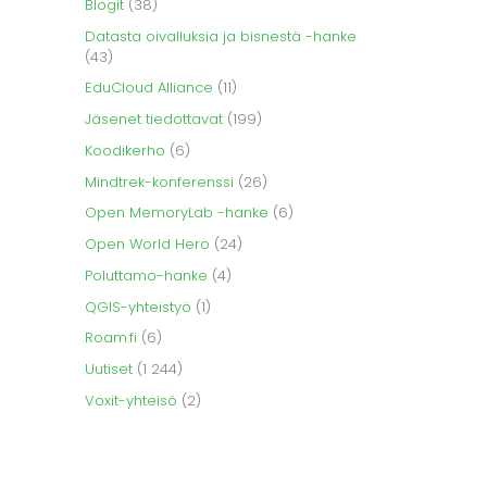
Blogit
(38)
Datasta oivalluksia ja bisnestä -hanke
(43)
EduCloud Alliance
(11)
Jäsenet tiedottavat
(199)
Koodikerho
(6)
Mindtrek-konferenssi
(26)
Open MemoryLab -hanke
(6)
Open World Hero
(24)
Poluttamo-hanke
(4)
QGIS-yhteistyö
(1)
Roam.fi
(6)
Uutiset
(1 244)
Voxit-yhteisö
(2)