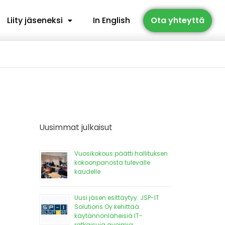
Liity jäseneksi
In English
Ota yhteyttä
Uusimmat julkaisut
Vuosikokous päätti hallituksen
kokoonpanosta tulevalle
kaudelle
Uusi jäsen esittäytyy: JSP-IT
Solutions Oy kehittää
käytännönläheisiä IT-
ratkaisuja avoimia