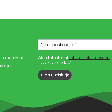
imen maailman
Olen tutustunut
rekisteriselosteeseen
j
hyväksyn ehdot.*
sta ja