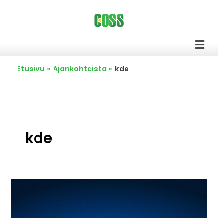
Siirry
sisältöön
Men
Etusivu
Ajankohtaista
kde
kde
Uusi-
Taipei
tuo