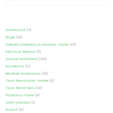
Avoinkoodi.fi
(3)
Blogit
(38)
Datasta oivalluksia ja bisnestä -hanke
(43)
EduCloud Alliance
(11)
Jäsenet tiedottavat
(199)
Koodikerho
(6)
Mindtrek-konferenssi
(26)
Open MemoryLab -hanke
(6)
Open World Hero
(24)
Poluttamo-hanke
(4)
QGIS-yhteistyö
(1)
Roam.fi
(6)