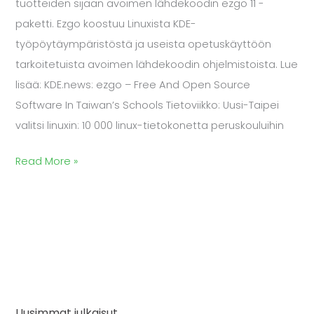
tuotteiden sijaan avoimen lähdekoodin ezgo 11 -
paketti. Ezgo koostuu Linuxista KDE-
työpöytäympäristöstä ja useista opetuskäyttöön
tarkoitetuista avoimen lähdekoodin ohjelmistoista. Lue
lisää: KDE.news: ezgo – Free And Open Source
Software In Taiwan’s Schools Tietoviikko: Uusi-Taipei
valitsi linuxin: 10 000 linux-tietokonetta peruskouluihin
Read More »
Uusimmat julkaisut