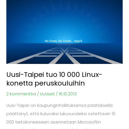
10
000
Linux-
konetta
peruskouluihin
Uusi-Taipei tuo 10 000 Linux-
konetta peruskouluihin
2 kommenttia
/
Uutiset
/
16.10.2013
Uusi-Taipei on kaupunginhallituksensa päätöksellä
päättänyt, että kuluvaksi lukuvuodeksi ostettaviin 10
000 tietokoneeseen asennetaan Microsoftin