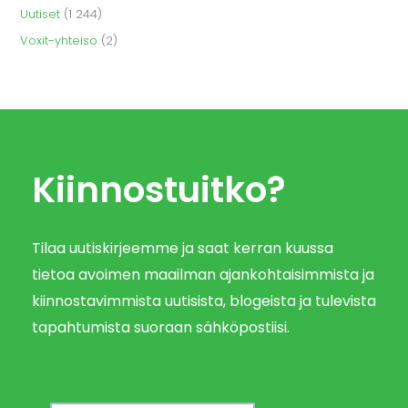
Uutiset
(1 244)
Voxit-yhteisö
(2)
Kiinnostuitko?
Tilaa uutiskirjeemme ja saat kerran kuussa
tietoa avoimen maailman ajankohtaisimmista ja
kiinnostavimmista uutisista, blogeista ja tulevista
tapahtumista suoraan sähköpostiisi.