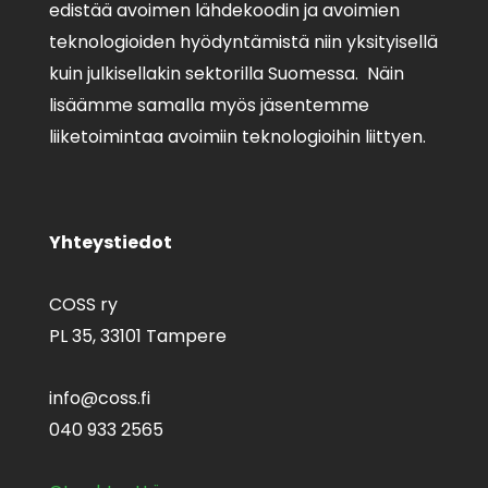
edistää avoimen lähdekoodin ja avoimien
teknologioiden hyödyntämistä niin yksityisellä
kuin julkisellakin sektorilla Suomessa. Näin
lisäämme samalla myös jäsentemme
liiketoimintaa avoimiin teknologioihin liittyen.
Yhteystiedot
COSS ry
PL 35,
33101 Tampere
info@coss.fi
040 933 2565