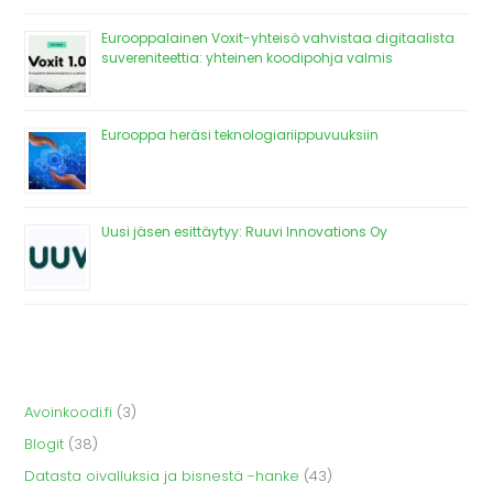
Eurooppalainen Voxit-yhteisö vahvistaa digitaalista
suvereniteettia: yhteinen koodipohja valmis
Eurooppa heräsi teknologiariippuvuuksiin
Uusi jäsen esittäytyy: Ruuvi Innovations Oy
Avoinkoodi.fi
(3)
Blogit
(38)
Datasta oivalluksia ja bisnestä -hanke
(43)