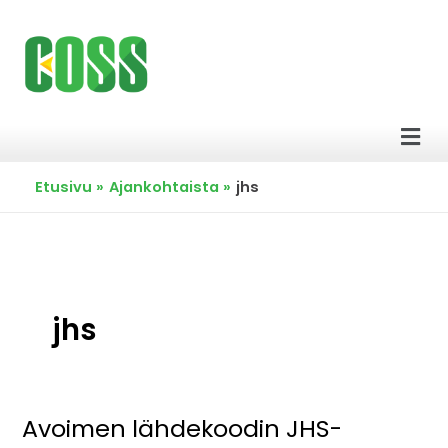
Siirry
sisältöön
Men
Etusivu
Ajankohtaista
jhs
jhs
Avoimen lähdekoodin JHS-
Avoimen