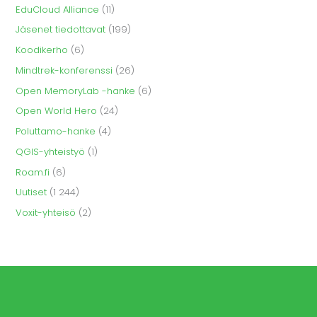
EduCloud Alliance
(11)
Jäsenet tiedottavat
(199)
Koodikerho
(6)
Mindtrek-konferenssi
(26)
Open MemoryLab -hanke
(6)
Open World Hero
(24)
Poluttamo-hanke
(4)
QGIS-yhteistyö
(1)
Roam.fi
(6)
Uutiset
(1 244)
Voxit-yhteisö
(2)