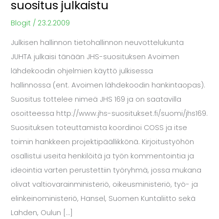
suositus julkaistu
lähdekoodin
JHS-
Blogit
/
23.2.2009
suositus
Julkisen hallinnon tietohallinnon neuvottelukunta
julkaistu
JUHTA julkaisi tänään JHS-suosituksen Avoimen
lähdekoodin ohjelmien käyttö julkisessa
hallinnossa (ent. Avoimen lähdekoodin hankintaopas).
Suositus tottelee nimeä JHS 169 ja on saatavilla
osoitteessa http://www.jhs-suositukset.fi/suomi/jhs169.
Suosituksen toteuttamista koordinoi COSS ja itse
toimin hankkeen projektipäällikkönä. Kirjoitustyöhön
osallistui useita henkilöitä ja työn kommentointia ja
ideointia varten perustettiin työryhmä, jossa mukana
olivat valtiovarainministeriö, oikeusministeriö, työ- ja
elinkeinoministeriö, Hansel, Suomen Kuntaliitto sekä
Lahden, Oulun […]