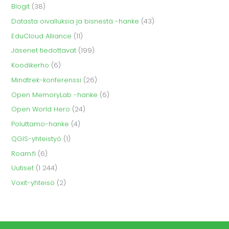
Blogit
(38)
Datasta oivalluksia ja bisnestä -hanke
(43)
EduCloud Alliance
(11)
Jäsenet tiedottavat
(199)
Koodikerho
(6)
Mindtrek-konferenssi
(26)
Open MemoryLab -hanke
(6)
Open World Hero
(24)
Poluttamo-hanke
(4)
QGIS-yhteistyö
(1)
Roam.fi
(6)
Uutiset
(1 244)
Voxit-yhteisö
(2)