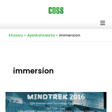
Siirry
sisältöön
Men
Etusivu
Ajankohtaista
immersion
immersion
Mindtrek
valtaa
pian