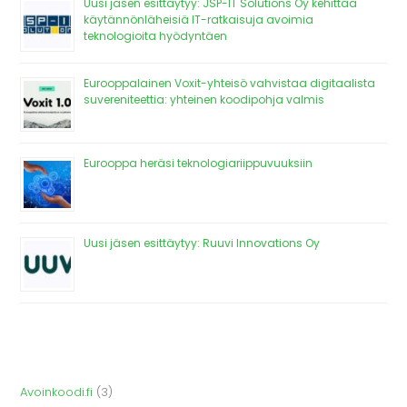
Uusi jäsen esittäytyy: JSP-IT Solutions Oy kehittää
käytännönläheisiä IT-ratkaisuja avoimia
teknologioita hyödyntäen
Eurooppalainen Voxit-yhteisö vahvistaa digitaalista
suvereniteettia: yhteinen koodipohja valmis
Eurooppa heräsi teknologiariippuvuuksiin
Uusi jäsen esittäytyy: Ruuvi Innovations Oy
Avoinkoodi.fi
(3)