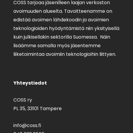
COSS tarjoaa jäsenilleen laajan verkoston
avoimuuden alueelta. Tavoitteenamme on
edistää avoimen lähdekoodin ja avoimien
teknologioiden hyödyntämistä niin yksityisellä
kuin julkisellakin sektorilla Suomessa. Näin
lisäämme samalla myös jäsentemme
liiketoimintaa avoimiin teknologioihin liittyen.
Yhteystiedot
COSS ry
PL 35,
33101 Tampere
info@coss.fi