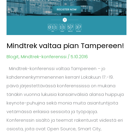
Tampereen!
Mindtrek valtaa pian Tampereen!
Blogit
,
Mindtrek-konferenssi
/
5.10.2016
Mindtrek-konferenssi valtaa Tampereen – jo
kahdennenkymmenennen kerran! Lokakuun 17.-19.
päivä järjestettävässä konferenssissa on mukana
tänäkin vuonna lukuisia kansainvälisiä alansa huippuja
keynote-puhujina sekä monia muita asiantuntijoita
vetämässä erilaisia sessioita ja työpajoja.
Konferenssin sisältö ja teemat rakentuvat viidestä eri
osiosta, joita ovat Open Source, Smart City,