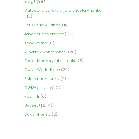
Blogit
(38)
Datasta oivalluksia ja bisnestä -hanke
(43)
EduCloud Alliance
(11)
Jäsenet tiedottavat
(199)
Koodikerho
(6)
Mindtrek-konferenssi
(26)
Open MemoryLab -hanke
(6)
Open World Hero
(24)
Poluttamo-hanke
(4)
QGIS-yhteistyö
(1)
Roam.fi
(6)
Uutiset
(1 244)
Voxit-yhteisö
(2)