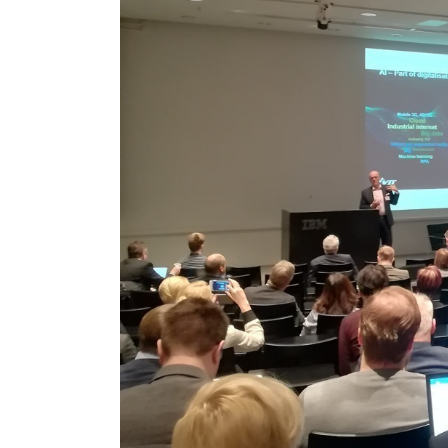
työpaja
kokosi
avoimen
maailman
väkeä