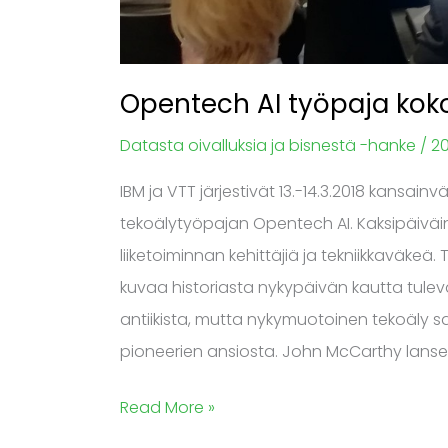
Opentech AI työpaja ko
Datasta oivalluksia ja bisnestä -hanke
/
20
IBM ja VTT järjestivät 13.-14.3.2018 kansai
tekoälytyöpajan Opentech AI. Kaksipäiväin
liiketoiminnan kehittäjiä ja tekniikkaväk
kuvaa historiasta nykypäivän kautta tuleva
antiikista, mutta nykymuotoinen tekoäly sa
pioneerien ansiosta. John McCarthy lansee
Read More »