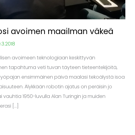
kosi avoimen maailman väkeä
.3.2018
nvälisen avoimeen teknologiaan keskittyvän
en tapahtuma veti tuvan täyteen tieteentekijöitä,
eä. Työpajan ensimmäinen päivä maalasi tekoälystä isoa
isuuteen. Älykkään robotin ajatus on peräisin jo
i vauhtia 1950-luvulla Alan Turingin ja muiden
rasi […]