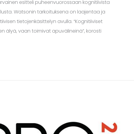
Tarvainen esitteli puheenvuorossaan kognitiivista
llusta. Watsonin tarkoituksena on laajentaa ja
isen tietojenkäsittelyn avulla. “Kognitiiviset
en älyä, vaan toimivat apuvälineinä”, korosti