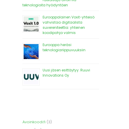
teknologioita hyödyntäen
Eurooppalainen Voxit-yhteisö
vahvistaa digitaalista
suvereniteettia: yhteinen
koodipohja valmis
Eurooppa heräsi
teknologiariippuvuuksiin
Uusi jäsen esittäytyy: Ruuvi
Innovations Oy
Avoinkoodi.fi
(3)