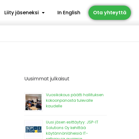
Liity jäseneksi
In English
Ota yhteyttä
Uusimmat julkaisut
Vuosikokous päätti hallituksen
kokoonpanosta tulevalle
kaudelle
Uusi jäsen esittäytyy: JSP-IT
Solutions Oy kehittää
käytännönläheisiä IT-
ratkaisuja avoimia