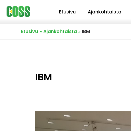
Siirry
Etusivu
Ajankohtaista
sisältöön
Etusivu
Ajankohtaista
IBM
IBM
Opentech
AI