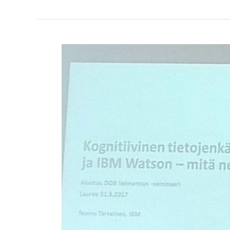
Valmennuksen
seminaarissa
käsiteltiin
kognitiivista
tietojenkäsittelyä
sekä
avoimen
datan
hyödyntämistä