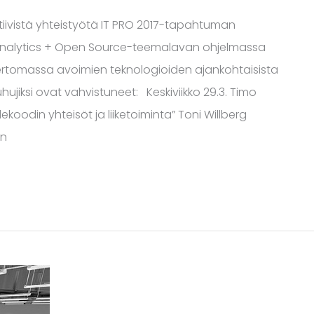
ivistä yhteistyötä IT PRO 2017-tapahtuman
 Analytics + Open Source-teemalavan ohjelmassa
tomassa avoimien teknologioiden ajankohtaisista
iksi ovat vahvistuneet: Keskiviikko 29.3. Timo
koodin yhteisöt ja liiketoiminta” Toni Willberg
en