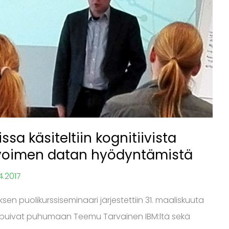
a käsiteltiin kognitiivista
 avoimen datan hyödyntämistä
4.2017
en puolikurssiseminaari järjestettiin 31. maaliskuuta
 saapuivat puhumaan Teemu Tarvainen IBM:ltä sekä