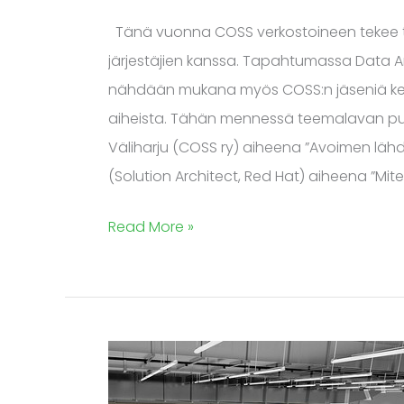
Tänä vuonna COSS verkostoineen tekee ti
järjestäjien kanssa. Tapahtumassa Data
nähdään mukana myös COSS:n jäseniä ker
aiheista. Tähän mennessä teemalavan puhuj
Väliharju (COSS ry) aiheena ”Avoimen lähde
(Solution Architect, Red Hat) aiheena ”Mit
Read More »
SUSE
Linux