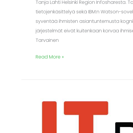
Tanja Lahti Helsinki Region Infosharesta. 
tietojenkäsittelyä sekä IBM:n Watson-sove
syventää ihmisten asiantuntemusta kognitiiv
järjestelmät eivät kuitenkaan korvaa ihmis
Tarvainen
Read More »
Lisää
vahvistuneita
puhujia
IT