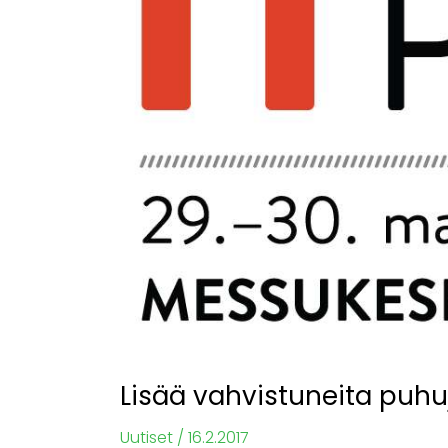
PRO
2017-
tapahtumaan
Lisää vahvistuneita puh
Uutiset
/
16.2.2017