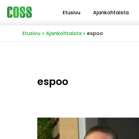
Siirry
Etusivu
Ajankohtaista
sisältöön
Etusivu
Ajankohtaista
espoo
espoo
Kodin
ja