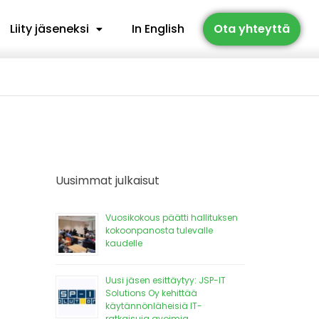
Liity jäseneksi
In English
Ota yhteyttä
Uusimmat julkaisut
Vuosikokous päätti hallituksen
kokoonpanosta tulevalle
kaudelle
Uusi jäsen esittäytyy: JSP-IT
Solutions Oy kehittää
käytännönläheisiä IT-
ratkaisuja avoimia