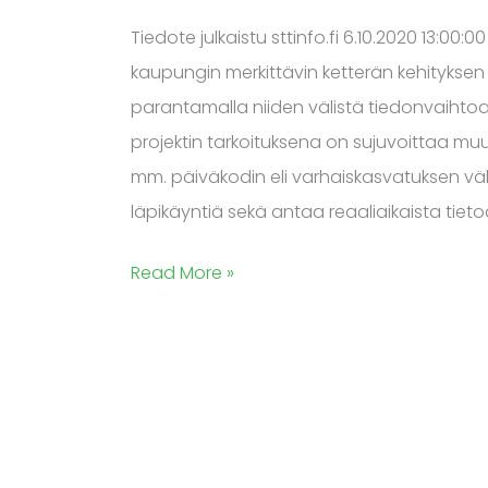
Tiedote julkaistu sttinfo.fi 6.10.2020 13:0
kaupungin merkittävin ketterän kehityksen 
parantamalla niiden välistä tiedonvaihto
projektin tarkoituksena on sujuvoittaa m
mm. päiväkodin eli varhaiskasvatuksen väl
läpikäyntiä sekä antaa reaaliaikaista tieto
Read More »