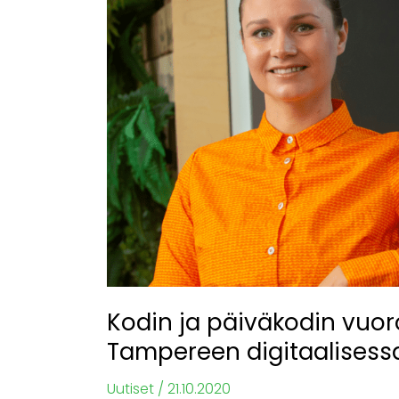
päiväkodin
vuorovaikutus
paranee
Espoon
ja
Tampereen
digitaalisessa
yhteisprojektissa
Kodin ja päiväkodin vuo
Tampereen digitaalisessa
Uutiset
/
21.10.2020