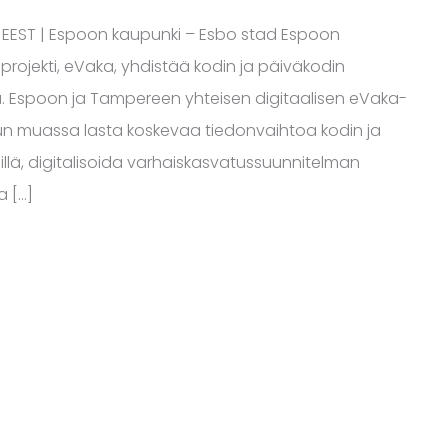
0:00 EEST | Espoon kaupunki – Esbo stad Espoon
projekti, eVaka, yhdistää kodin ja päiväkodin
a. Espoon ja Tampereen yhteisen digitaalisen eVaka-
uun muassa lasta koskevaa tiedonvaihtoa kodin ja
illä, digitalisoida varhaiskasvatussuunnitelman
a […]