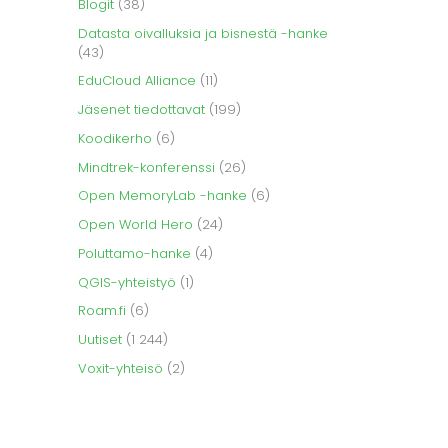
Blogit
(38)
Datasta oivalluksia ja bisnestä -hanke
(43)
EduCloud Alliance
(11)
Jäsenet tiedottavat
(199)
Koodikerho
(6)
Mindtrek-konferenssi
(26)
Open MemoryLab -hanke
(6)
Open World Hero
(24)
Poluttamo-hanke
(4)
QGIS-yhteistyö
(1)
Roam.fi
(6)
Uutiset
(1 244)
Voxit-yhteisö
(2)