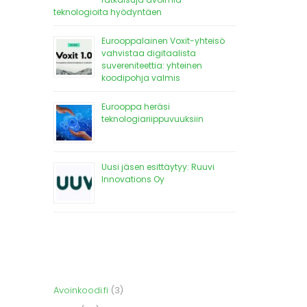
teknologioita hyödyntäen
Eurooppalainen Voxit-yhteisö
vahvistaa digitaalista
suvereniteettia: yhteinen
koodipohja valmis
Eurooppa heräsi
teknologiariippuvuuksiin
Uusi jäsen esittäytyy: Ruuvi
Innovations Oy
Avoinkoodi.fi
(3)