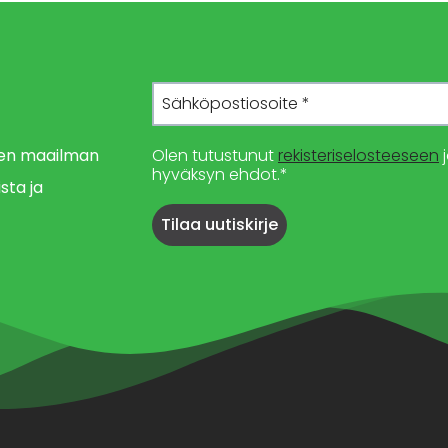
imen maailman
Olen tutustunut
rekisteriselosteeseen
j
hyväksyn ehdot.*
sta ja