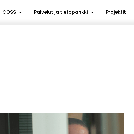
COSS
Palvelut ja tietopankki
Projektit