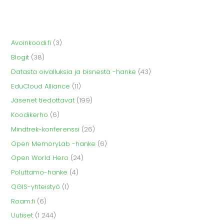
Avoinkoodi.fi
(3)
Blogit
(38)
Datasta oivalluksia ja bisnestä -hanke
(43)
EduCloud Alliance
(11)
Jäsenet tiedottavat
(199)
Koodikerho
(6)
Mindtrek-konferenssi
(26)
Open MemoryLab -hanke
(6)
Open World Hero
(24)
Poluttamo-hanke
(4)
QGIS-yhteistyö
(1)
Roam.fi
(6)
Uutiset
(1 244)