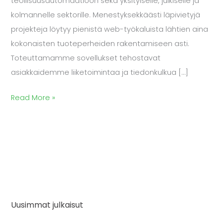
teollisuusautomaatioon sekä yksityiselle, julkiselle ja
kolmannelle sektorille. Menestyksekkäästi läpivietyjä
projekteja löytyy pienistä web-työkaluista lähtien aina
kokonaisten tuoteperheiden rakentamiseen asti.
Toteuttamamme sovellukset tehostavat
asiakkaidemme liiketoimintaa ja tiedonkulkua […]
Read More »
Uusimmat julkaisut