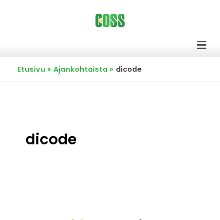
Siirry
sisältöön
Men
Etusivu
Ajankohtaista
dicode
dicode
Dicode
–
Ideasta