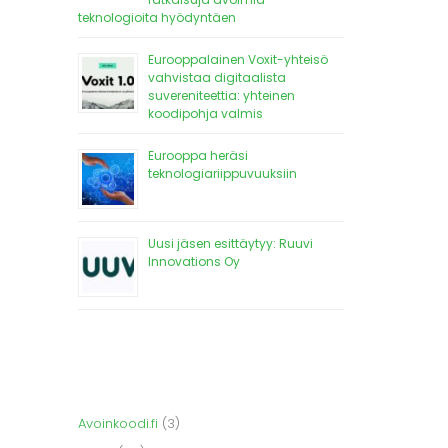
teknologioita hyödyntäen
Eurooppalainen Voxit-yhteisö
vahvistaa digitaalista
suvereniteettia: yhteinen
koodipohja valmis
Eurooppa heräsi
teknologiariippuvuuksiin
Uusi jäsen esittäytyy: Ruuvi
Innovations Oy
Avoinkoodi.fi
(3)