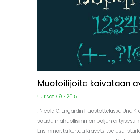
Muotoilijoita kaivataan 
Uutiset
/
9.7.2015
. Nicole C. Engardin haastattelussa Una Kra
saada mahdollisimman paljon erityisesti mu
Ensimmäistä kertaa Kravets itse osallistui