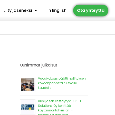
Liity jäseneksi
In English
Ota yhteyttä
Uusimmat julkaisut
Vuosikokous päätti hallituksen
kokoonpanosta tulevalle
kaudelle
Uusi jäsen esittäytyy: JSP-IT
Solutions Oy kehittää
käytännönläheisiä IT-
ratkaisuja avoimia