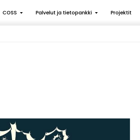
COSS
Palvelut ja tietopankki
Projektit