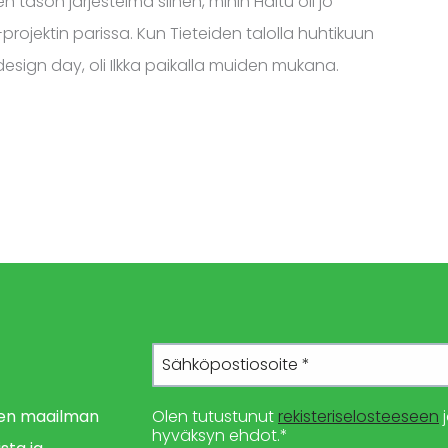
n tason järjestelmä siihen, mihin Haltu oli jo
jektin parissa. Kun Tieteiden talolla huhtikuun
design day, oli Ilkka paikalla muiden mukana.
imen maailman
Olen tutustunut
rekisteriselosteeseen
j
hyväksyn ehdot.*