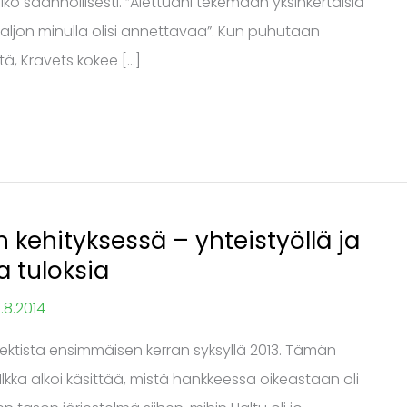
lko säännöllisesti. ”Alettuani tekemään yksinkertaisia
aljon minulla olisi annettavaa”. Kun puhutaan
ä, Kravets kokee […]
kehityksessä – yhteistyöllä ja
 tuloksia
.8.2014
ojektista ensimmäisen kerran syksyllä 2013. Tämän
kka alkoi käsittää, mistä hankkeessa oikeastaan oli