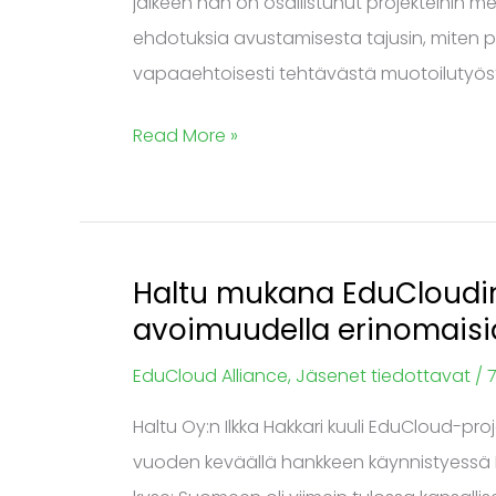
jälkeen hän on osallistunut projekteihin me
ehdotuksia avustamisesta tajusin, miten p
vapaaehtoisesti tehtävästä muotoilutyöst
Read More »
Haltu mukana EduCloudin 
Haltu
avoimuudella erinomaisia
mukana
EduCloudin
EduCloud Alliance
,
Jäsenet tiedottavat
/
7
kehityksessä
Haltu Oy:n Ilkka Hakkari kuuli EduCloud-pr
–
vuoden keväällä hankkeen käynnistyessä Il
yhteistyöllä