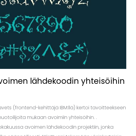
avoimen lähdekoodin yhteisöihin
vets (frontend-kehittäjä IBM:llä) kertoi tavoitteekseen
otoilijoita mukaan avoimiin yhteisöihin. .
 lokakuussa avoimen lähdekoodin projektiin, jonka