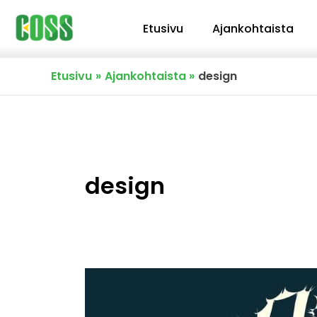
Siirry
Etusivu
Ajankohtaista
sisältöön
Etusivu
Ajankohtaista
design
design
Muotoilijoita
kaivataan