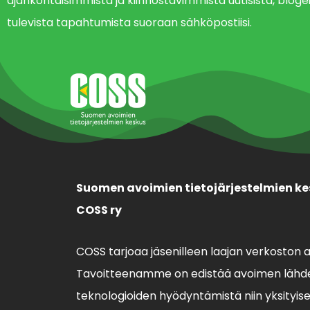
ajankohtaisimmista ja kiinnostavimmista uutisista, blogei
tulevista tapahtumista suoraan sähköpostiisi.
Suomen avoimien tietojärjestelmien ke
COSS ry
COSS tarjoaa jäsenilleen laajan verkoston 
Tavoitteenamme on edistää avoimen lähde
teknologioiden hyödyntämistä niin yksityisell