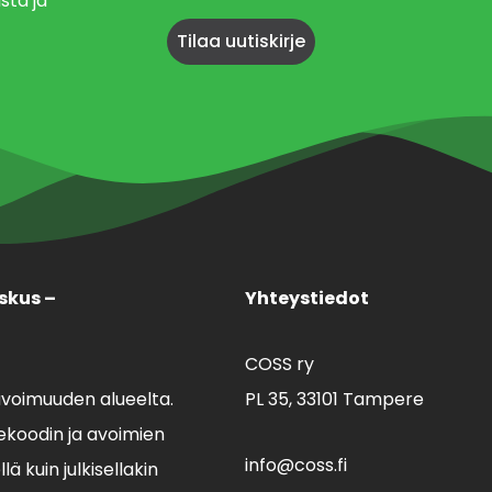
sta ja
skus –
Yhteystiedot
COSS ry
avoimuuden alueelta.
PL 35,
33101 Tampere
koodin ja avoimien
info@coss.fi
ä kuin julkisellakin