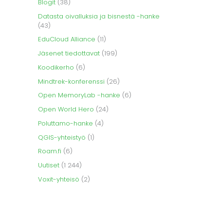
Blogit
(38)
Datasta oivalluksia ja bisnestä -hanke
(43)
EduCloud Alliance
(11)
Jäsenet tiedottavat
(199)
Koodikerho
(6)
Mindtrek-konferenssi
(26)
Open MemoryLab -hanke
(6)
Open World Hero
(24)
Poluttamo-hanke
(4)
QGIS-yhteistyö
(1)
Roam.fi
(6)
Uutiset
(1 244)
Voxit-yhteisö
(2)