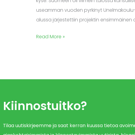
kyse: Suomeen oli viimein tulossa kansallise
ja
useamman vuoden pyrkinyt Unelmakoulu-pro
avoimuudella
alussa järjestettiin projektin ensimmäinen 
erinomaisia
tuloksia
Read More »
Kiinnostuitko?
Tilaa uutiskirjeemme ja saat kerran kuussa tietoa avo