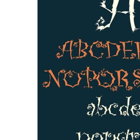
avoimen
lähdekoodin
yhteisöihin