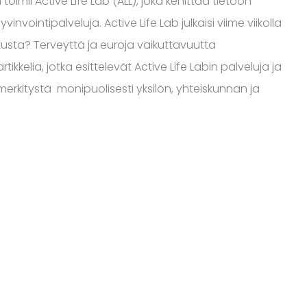
ii Active Life Lab (ALL), joka kehittää tietoon
nvointipalveluja. Active Life Lab julkaisi viime viikolla
utusta? Terveyttä ja euroja vaikuttavuutta
tikkelia, jotka esittelevät Active Life Labin palveluja ja
merkitystä monipuolisesti yksilön, yhteiskunnan ja