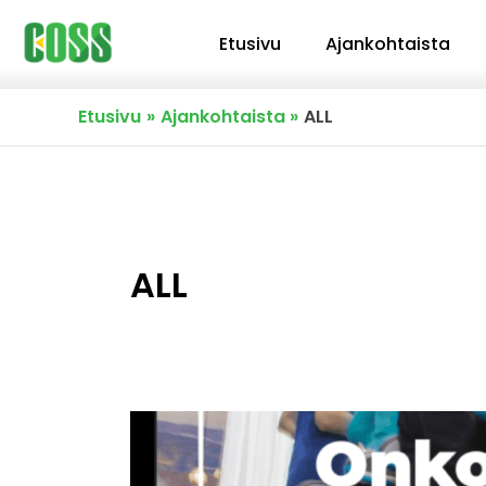
Siirry
Etusivu
Ajankohtaista
sisältöön
Etusivu
Ajankohtaista
ALL
ALL
Onko
hyvinvointipalveluilla