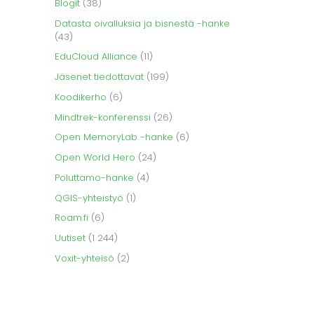
Blogit
(38)
Datasta oivalluksia ja bisnestä -hanke
(43)
EduCloud Alliance
(11)
Jäsenet tiedottavat
(199)
Koodikerho
(6)
Mindtrek-konferenssi
(26)
Open MemoryLab -hanke
(6)
Open World Hero
(24)
Poluttamo-hanke
(4)
QGIS-yhteistyö
(1)
Roam.fi
(6)
Uutiset
(1 244)
Voxit-yhteisö
(2)