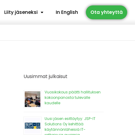
Liity jäseneksi
In English
Ota yhteyttä
Uusimmat julkaisut
Vuosikokous päätti hallituksen
kokoonpanosta tulevalle
kaudelle
Uusi jäsen esittäytyy: JSP-IT
Solutions Oy kehittää
käytännönläheisiä IT-
ratkaisuja avoimia