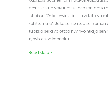
Kaakkois-Suomen ammattikorkeakoulussa toim
perustuvia ja vaikuttavuuteen tähtääviä hyvi
julkaisun ”Onko hyvinvointipalveluilla vaik
kehittämällä”. Julkaisu sisältää seitsemän ar
tuloksia sekä valottaa hyvinvointia ja sen 
työyhteisön kannalta.
Read More »