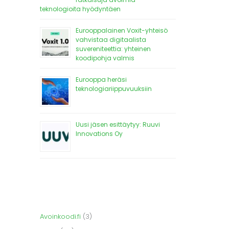
teknologioita hyödyntäen
Eurooppalainen Voxit-yhteisö
vahvistaa digitaalista
suvereniteettia: yhteinen
koodipohja valmis
Eurooppa heräsi
teknologiariippuvuuksiin
Uusi jäsen esittäytyy: Ruuvi
Innovations Oy
Avoinkoodi.fi
(3)