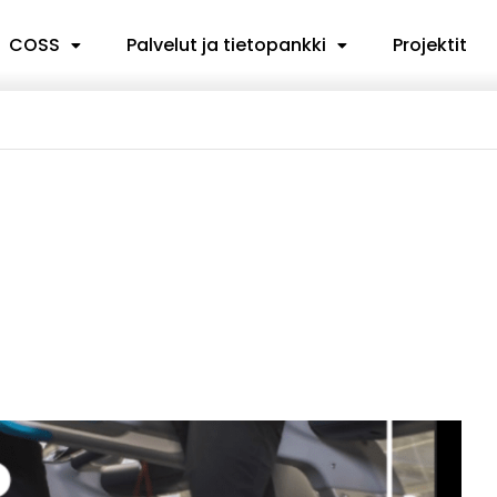
COSS
Palvelut ja tietopankki
Projektit