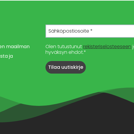
imen maailman
Olen tutustunut
rekisteriselosteeseen
j
hyväksyn ehdot.*
sta ja