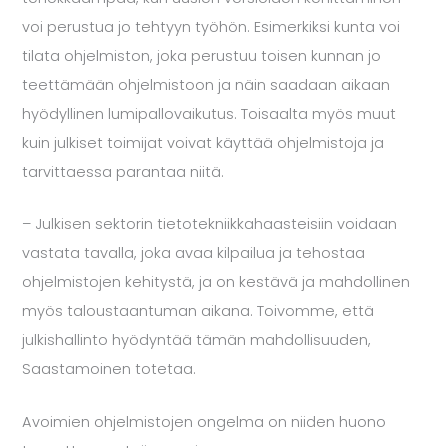
voi perustua jo tehtyyn työhön. Esimerkiksi kunta voi
tilata ohjelmiston, joka perustuu toisen kunnan jo
teettämään ohjelmistoon ja näin saadaan aikaan
hyödyllinen lumipallovaikutus. Toisaalta myös muut
kuin julkiset toimijat voivat käyttää ohjelmistoja ja
tarvittaessa parantaa niitä.
– Julkisen sektorin tietotekniikkahaasteisiin voidaan
vastata tavalla, joka avaa kilpailua ja tehostaa
ohjelmistojen kehitystä, ja on kestävä ja mahdollinen
myös taloustaantuman aikana. Toivomme, että
julkishallinto hyödyntää tämän mahdollisuuden,
Saastamoinen totetaa.
Avoimien ohjelmistojen ongelma on niiden huono