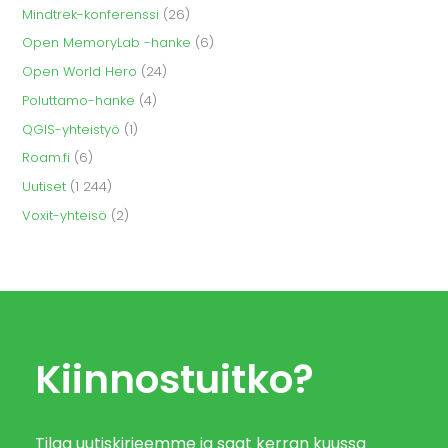
Mindtrek-konferenssi
(26)
Open MemoryLab -hanke
(6)
Open World Hero
(24)
Poluttamo-hanke
(4)
QGIS-yhteistyö
(1)
Roam.fi
(6)
Uutiset
(1 244)
Voxit-yhteisö
(2)
Kiinnostuitko?
Tilaa uutiskirjeemme ja saat kerran kuussa