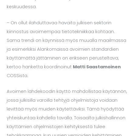
keskuudessa.
– On ollut ilahduttavaa havaita julkisen sektorin
kiinnostus avoimempaa tietotekniikkaa kohtaan.
Sama trendi on käynnissä myös muualla maailmassa
ja esimerkiksi Alankomaissa avoimien standardien
käyttämättä jättäminen on erikseen perusteltava,
kertoo hanketta koordinoinut
Matti Saastamoinen
COSSista.
Avoimen lähdekoodin käyttö mahdollistaa käytännön,
jossa julkisilla varoilla tehtyjä ohjelmistoja voidaan
levittää myös muiden käytettäviksi. Tämä hyödyttää
yhteiskuntaa kahdella tavalla. Toisaalta julkishallinnon
käyttämien ohjelmistojen kehityksestä tulee
tehokkaampaa, kun uusien versioiden kehittäminen