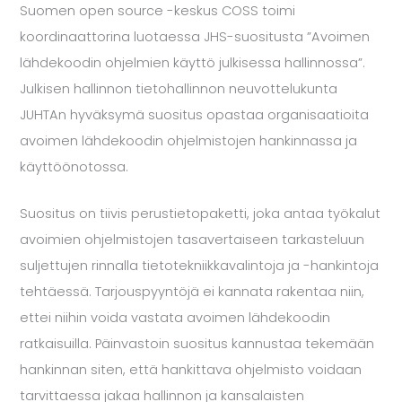
Suomen open source -keskus COSS toimi
koordinaattorina luotaessa JHS-suositusta ”Avoimen
lähdekoodin ohjelmien käyttö julkisessa hallinnossa”.
Julkisen hallinnon tietohallinnon neuvottelukunta
JUHTAn hyväksymä suositus opastaa organisaatioita
avoimen lähdekoodin ohjelmistojen hankinnassa ja
käyttöönotossa.
Suositus on tiivis perustietopaketti, joka antaa työkalut
avoimien ohjelmistojen tasavertaiseen tarkasteluun
suljettujen rinnalla tietotekniikkavalintoja ja -hankintoja
tehtäessä. Tarjouspyyntöjä ei kannata rakentaa niin,
ettei niihin voida vastata avoimen lähdekoodin
ratkaisuilla. Päinvastoin suositus kannustaa tekemään
hankinnan siten, että hankittava ohjelmisto voidaan
tarvittaessa jakaa hallinnon ja kansalaisten