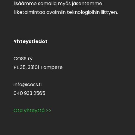
lisäämme samalla myös jäsentemme
liiketoimintaa avoimiin teknologioihin liittyen.
Yhteystiedot
COSS ry
PL 35,
33101 Tampere
info@coss.fi
040 933 2565
Ota yhteyttä >>