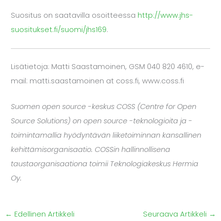
Suositus on saatavilla osoitteessa
http://www.jhs-
suositukset.fi/suomi/jhs169
.
Lisätietoja: Matti Saastamoinen, GSM 040 820 4610, e-
mail: matti.saastamoinen at coss.fi, www.coss.fi
Suomen open source -keskus COSS (Centre for Open
Source Solutions) on open source -teknologioita ja -
toimintamallia hyödyntävän liiketoiminnan kansallinen
kehittämisorganisaatio. COSSin hallinnollisena
taustaorganisaationa toimii Teknologiakeskus Hermia
Oy.
←
Edellinen Artikkeli
Seuraava Artikkeli
→