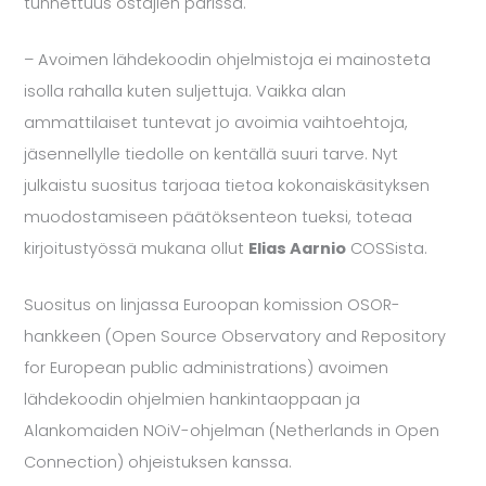
tunnettuus ostajien parissa.
– Avoimen lähdekoodin ohjelmistoja ei mainosteta
isolla rahalla kuten suljettuja. Vaikka alan
ammattilaiset tuntevat jo avoimia vaihtoehtoja,
jäsennellylle tiedolle on kentällä suuri tarve. Nyt
julkaistu suositus tarjoaa tietoa kokonaiskäsityksen
muodostamiseen päätöksenteon tueksi, toteaa
kirjoitustyössä mukana ollut
Elias Aarnio
COSSista.
Suositus on linjassa Euroopan komission OSOR-
hankkeen (Open Source Observatory and Repository
for European public administrations) avoimen
lähdekoodin ohjelmien hankintaoppaan ja
Alankomaiden NOiV-ohjelman (Netherlands in Open
Connection) ohjeistuksen kanssa.