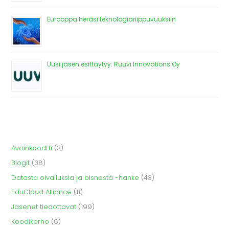
Eurooppa heräsi teknologiariippuvuuksiin
Uusi jäsen esittäytyy: Ruuvi Innovations Oy
Avoinkoodi.fi
(3)
Blogit
(38)
Datasta oivalluksia ja bisnestä -hanke
(43)
EduCloud Alliance
(11)
Jäsenet tiedottavat
(199)
Koodikerho
(6)