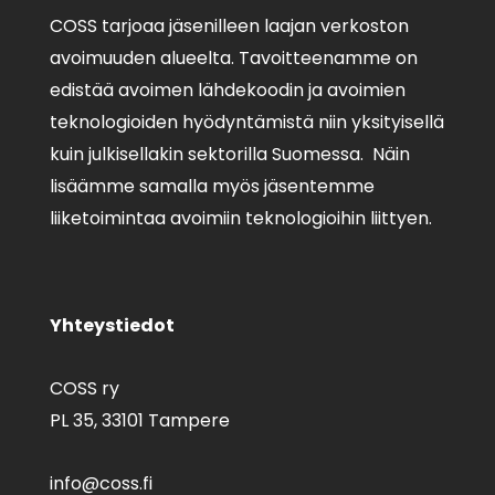
COSS tarjoaa jäsenilleen laajan verkoston
avoimuuden alueelta. Tavoitteenamme on
edistää avoimen lähdekoodin ja avoimien
teknologioiden hyödyntämistä niin yksityisellä
kuin julkisellakin sektorilla Suomessa. Näin
lisäämme samalla myös jäsentemme
liiketoimintaa avoimiin teknologioihin liittyen.
Yhteystiedot
COSS ry
PL 35,
33101 Tampere
info@coss.fi