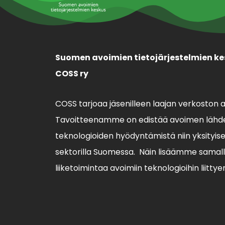
Suomen avoimien tietojärjestelmien ke
COSS ry
COSS tarjoaa jäsenilleen laajan verkoston 
Tavoitteenamme on edistää avoimen lähde
teknologioiden hyödyntämistä niin yksityisell
sektorilla Suomessa. Näin lisäämme sama
liiketoimintaa avoimiin teknologioihin liittye