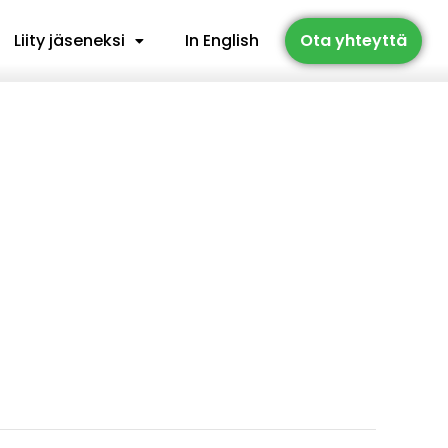
Liity jäseneksi
In English
Ota yhteyttä