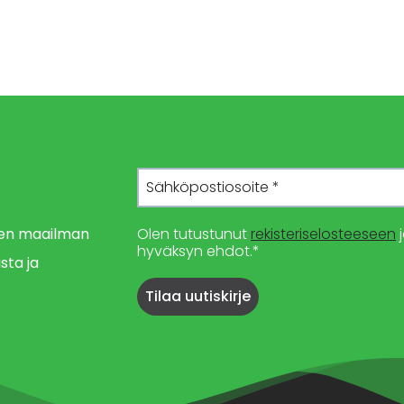
imen maailman
Olen tutustunut
rekisteriselosteeseen
j
hyväksyn ehdot.*
sta ja