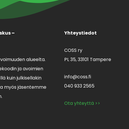
skus –
Yhteystiedot
COSS ry
avoimuuden alueelta.
PL 35,
33101 Tampere
koodin ja avoimien
info@coss.fi
ä kuin julkisellakin
040 933 2565
lla myös jäsentemme
n.
Ota yhteyttä >>