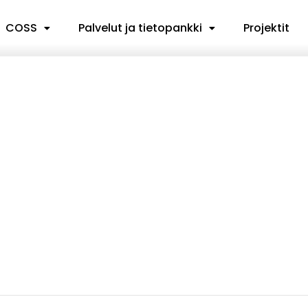
COSS
Palvelut ja tietopankki
Projektit