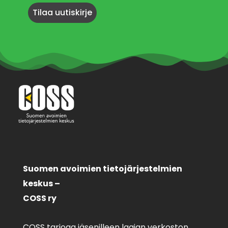
Suomen avoimien tietojärjestelmien
keskus –
COSS ry
COSS tarjoaa jäsenilleen laajan verkoston