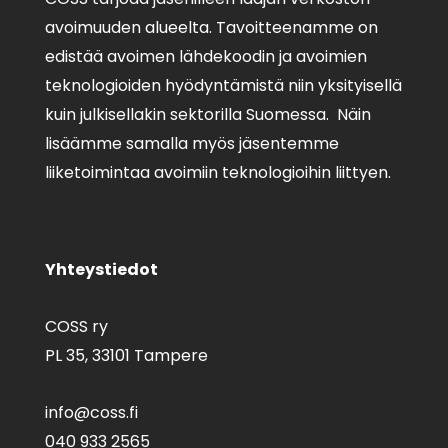
avoimuuden alueelta. Tavoitteenamme on
edistää avoimen lähdekoodin ja avoimien
teknologioiden hyödyntämistä niin yksityisellä
kuin julkisellakin sektorilla Suomessa. Näin
lisäämme samalla myös jäsentemme
liiketoimintaa avoimiin teknologioihin liittyen.
Yhteystiedot
COSS ry
PL 35,
33101 Tampere
info@coss.fi
040 933 2565