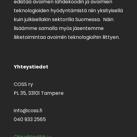
edistää avoimen lähdekoodin ja avoimien
teknologioiden hyödyntämistä niin yksityisellä
kuin julkisellakin sektorilla Suomessa. Näin
lisäämme samalla myös jäsentemme
liiketoimintaa avoimiin teknologioihin liittyen.
Yhteystiedot
COSS ry
PL 35,
33101 Tampere
info@coss.fi
040 933 2565
Ota yhteyttä >>