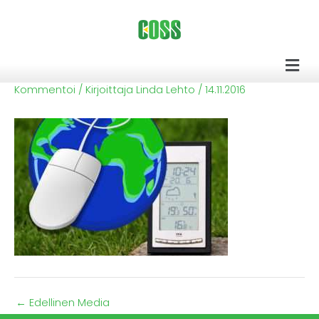
Siirry
sisältöön
Men
Kommentoi
/ Kirjoittaja
Linda Lehto
/
14.11.2016
←
Edellinen Media