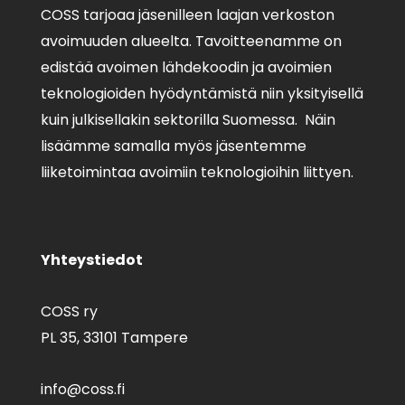
COSS tarjoaa jäsenilleen laajan verkoston
avoimuuden alueelta. Tavoitteenamme on
edistää avoimen lähdekoodin ja avoimien
teknologioiden hyödyntämistä niin yksityisellä
kuin julkisellakin sektorilla Suomessa. Näin
lisäämme samalla myös jäsentemme
liiketoimintaa avoimiin teknologioihin liittyen.
Yhteystiedot
COSS ry
PL 35,
33101 Tampere
info@coss.fi